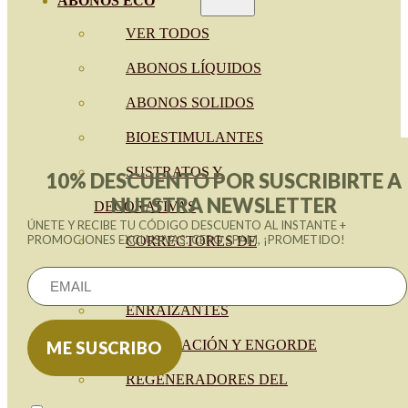
ABONOS ECO
VER TODOS
ABONOS LÍQUIDOS
ABONOS SOLIDOS
BIOESTIMULANTES
SUSTRATOS Y
10% DESCUENTO POR SUSCRIBIRTE A
NUESTRA NEWSLETTER
DECORATIVAS
ÚNETE Y RECIBE TU CÓDIGO DESCUENTO AL INSTANTE +
PROMOCIONES EXCLUSIVAS. CERO SPAM, ¡PROMETIDO!
CORRECTORES DE
CARENCIAS
ENRAIZANTES
MADURACIÓN Y ENGORDE
REGENERADORES DEL