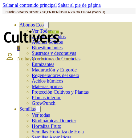
Saltar al contenido principal
Saltar al pie de página
ENVÍO GRATIS DESDE 20 €, EN PENÍNSULA Y PORTUGAL (24/72H)
Abonos Eco
Ver Todos
Abonos Líquidos
Abonos Solidos
Bioestimulantes
0
Sustratos y decorativas
No hay productos en el carrito.
Correctores de Carencias
Enraizantes
Maduración y Engorde
Regeneradores del suelo
Ácidos húmicos
Materias primas
Protección Cultivos y Plantas
Plantas interior
GrowPunch
Semillas
Ver todas
Biodinámicas Demeter
Hortaliza Fruto
Semillas Hortaliza de Hoja
Semillas Aromáticas