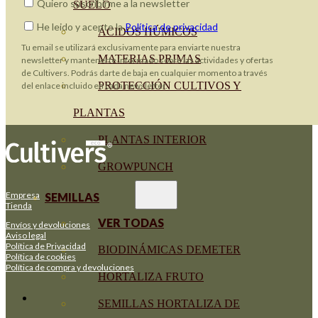
Quiero suscribirme a la newsletter
SUELO
He leido y acepto la
Política de privacidad
ÁCIDOS HÚMICOS
Tu email se utilizará exclusivamente para enviarte nuestra
MATERIAS PRIMAS
newsletter y mantenerte informado sobre las actividades y ofertas
de Cultivers. Podrás darte de baja en cualquier momento a través
PROTECCIÓN CULTIVOS Y
del enlace incluido en cada newsletter.
PLANTAS
PLANTAS INTERIOR
GROWPUNCH
Empresa
SEMILLAS
Tienda
VER TODAS
Envíos y devoluciones
Aviso legal
Política de Privacidad
BIODINÁMICAS DEMETER
Política de cookies
Política de compra y devoluciones
HORTALIZA FRUTO
SEMILLAS HORTALIZA DE