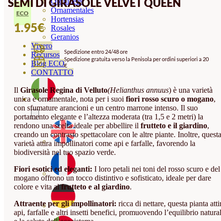
SEMI DI GIRASOLE VELVET QUEEN
Orquideas
Ornamentales
ECO
Hortensias
1.95
€
Rosales
Geranios
Vivero
Spedizione entro 24/48 ore
Recursos
Spedizione gratuita verso la Penisola per ordini superiori a 20
Blog ECO
€
CONTATTO
Il
Girasole Regina di Velluto
(Helianthus annuus
) è una varietà
unica e ornamentale, nota per i suoi
fiori rosso scuro o mogano
,
con sfumature arancioni e un centro marrone intenso. Il suo
portamento elegante e l’altezza moderata (tra 1,5 e 2 metri) la
rendono una scelta ideale per abbellire il
frutteto e il giardino
,
creando un contrasto spettacolare con le altre piante. Inoltre, quest
varietà attira impollinatori come api e farfalle, favorendo la
biodiversità nel tuo spazio verde.
Fiori esotici ed eleganti:
I loro petali nei toni del rosso scuro e del
mogano offrono un tocco distintivo e sofisticato, ideale per dare
colore e vita al
frutteto e al giardino
.
Attraente per gli impollinatori:
ricca di nettare, questa pianta atti
api, farfalle e altri insetti benefici, promuovendo l’equilibrio natura