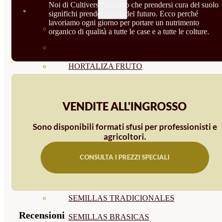
Noi di Cultivers crediamo che prendersi cura del suolo
SEMILLAS
significhi prendersi cura del futuro. Ecco perché
lavoriamo ogni giorno per portare un nutrimento
VER TODAS
organico di qualità a tutte le case e a tutte le colture.
BIODINÁMICAS DEMETER
HORTALIZA FRUTO
SEMILLAS HORTALIZA DE
HOJA
VENDITE ALL'INGROSSO
SEMILLAS AROMÁTICAS
Sono disponibili formati sfusi per professionisti e
agricoltori.
SEMILLAS FLORES
CONSULTA I PREZZI SPECIALI
SEMILLAS FLORES
COMESTIBLES
SEMILLAS TRADICIONALES
Recensioni
SEMILLAS BRASICAS