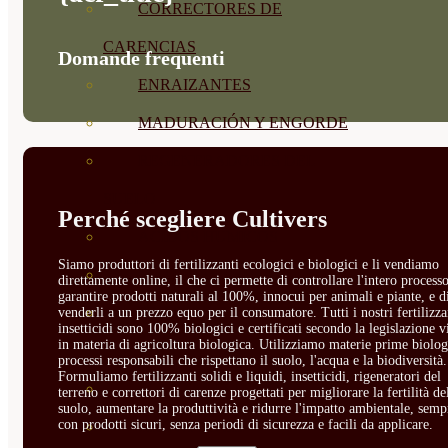
CORRECTORES DE
CARENCIAS
Domande frequenti
ENRAIZANTES
MADURACIÓN Y ENGORDE
REGENERADORES DEL
SUELO
Perché scegliere Cultivers
ÁCIDOS HÚMICOS
Siamo produttori di fertilizzanti ecologici e biologici e li vendiamo
MATERIAS PRIMAS
direttamente online, il che ci permette di controllare l'intero processo
garantire prodotti naturali al 100%, innocui per animali e piante, e d
PROTECCIÓN CULTIVOS Y
venderli a un prezzo equo per il consumatore. Tutti i nostri fertilizza
insetticidi sono 100% biologici e certificati secondo la legislazione v
in materia di agricoltura biologica. Utilizziamo materie prime biolog
PLANTAS
processi responsabili che rispettano il suolo, l'acqua e la biodiversità.
Formuliamo fertilizzanti solidi e liquidi, insetticidi, rigeneratori del
PLANTAS INTERIOR
terreno e correttori di carenze progettati per migliorare la fertilità de
suolo, aumentare la produttività e ridurre l'impatto ambientale, semp
con prodotti sicuri, senza periodi di sicurezza e facili da applicare.
GROWPUNCH