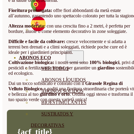
e la salute dell’ecosistema.
Fioritura prolungata:
offre fiori abbondanti da metà estate
all’autunno, garantendo uno spettacolo colorato per tutta la stagion
Altezza moderata:
con una crescita fino a 2 metri, è perfetta per
bordure, aiuole o come elemento decorativo in zone soleggiate.
Difficile e facile da coltivare:
cresce velocemente e si adatta a
terreni ben drenati e a climi soleggiati, richiede poche cure ed è
ideale per i giardinieri principianti.
ABONOS ECO
Coltivazione biologica:
i nostri semi sono
100% biologici
, privi d
pesticidi e fertilizzanti chimici, per garantire un
giardino
sostenibil
VER TODOS
ed ecologico.
ABONOS LÍQUIDOS
Dai un tocco sofisticato e colorato con il
Girasole Regina di
Velluto Biologico
e goditi una fioritura straordinaria che porterà vi
ABONOS SOLIDOS
e bellezza al tuo
giardino e orto
. Ordina oggi stesso e trasforma il
tuo spazio verde con questa varietà unica!
BIOESTIMULANTES
SUSTRATOS Y
DECORATIVAS
{acf_title}