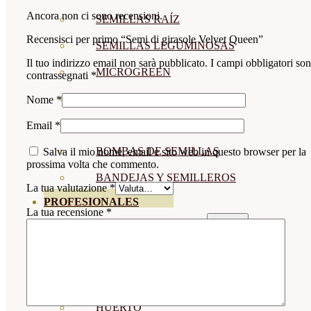
Ancora non ci sono recensioni.
SEMILLAS RAÍZ
Recensisci per primo “Semi di girasole Velvet Queen”
SEMILLAS LEGUMINOSAS
Il tuo indirizzo email non sarà pubblicato.
I campi obbligatori so
MICROGREEN
contrassegnati
*
CUBIERTAS VEGETALES
Nome
*
TIRAS DE SEMILLAS
Email
*
BOMBAS DE SEMILLAS
Salva il mio nome, email e sito web in questo browser per la
prossima volta che commento.
BANDEJAS Y SEMILLEROS
La tua valutazione
*
PROFESIONALES
La tua recensione
*
ABONOS POR CULTIVO
VER TODOS
TOMATES
HUERTO