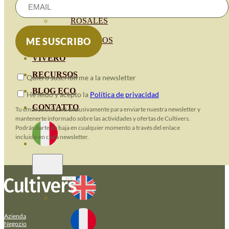
HORTENSIAS
ROSALES
GERANIOS
VIVERO
RECURSOS
Quiero suscribirme a la newsletter
BLOG ECO
He leido y acepto la
Política de privacidad
CONTATTO
Tu email se utilizará exclusivamente para enviarte nuestra newsletter y
mantenerte informado sobre las actividades y ofertas de Cultivers.
Podrás darte de baja en cualquier momento a través del enlace
incluido en cada newsletter.
Azienda
Negozio