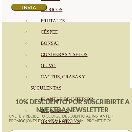
CÍTRICOS
FRUTALES
CÉSPED
BONSAI
CONÍFERAS Y SETOS
OLIVO
CACTUS, CRASAS Y
SUCULENTAS
PLANTAS DE INTERIOR
10% DESCUENTO POR SUSCRIBIRTE A
NUESTRA NEWSLETTER
ORQUIDEAS
ÚNETE Y RECIBE TU CÓDIGO DESCUENTO AL INSTANTE +
PROMOCIONES EXCLUSIVAS. CERO SPAM, ¡PROMETIDO!
ORNAMENTALES