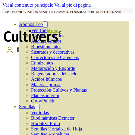
Vai al contenuto principale
Vai al piè di pagina
SPEDIZIONE GRATUITA A PARTIRE DA 20 €, IN PENISOLA E PORTOGALLO (24/72H)
Abonos Eco
Ver Todos
Abonos Líquidos
Abonos Solidos
Bioestimulantes
0
Sustratos y decorativas
Correctores de Carencias
Enraizantes
Maduración y Engorde
Regeneradores del suelo
Ácidos húmicos
Materias primas
Protección Cultivos y Plantas
Plantas interior
GrowPunch
Semillas
Ver todas
Biodinámicas Demeter
Hortaliza Fruto
Semillas Hortaliza de Hoja
Semillas Aromáticas