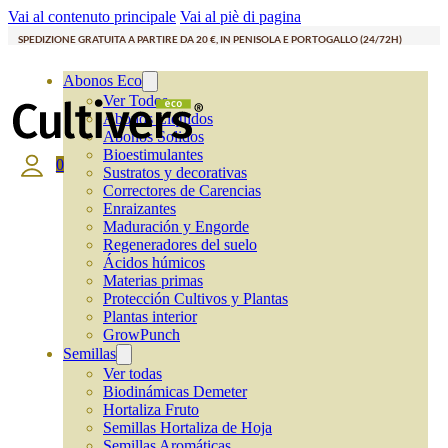
Vai al contenuto principale
Vai al piè di pagina
SPEDIZIONE GRATUITA A PARTIRE DA 20 €, IN PENISOLA E PORTOGALLO (24/72H)
Abonos Eco
Ver Todos
Abonos Líquidos
Abonos Solidos
Bioestimulantes
0
Sustratos y decorativas
Correctores de Carencias
Enraizantes
Maduración y Engorde
Regeneradores del suelo
Ácidos húmicos
Materias primas
Protección Cultivos y Plantas
Plantas interior
GrowPunch
Semillas
Ver todas
Biodinámicas Demeter
Hortaliza Fruto
Semillas Hortaliza de Hoja
Semillas Aromáticas