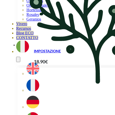
Orquideas
Ornamentales
Hortensias
Rosales
Geranios
Vivero
Recursos
Blog ECO
CONTATTO
IMPOSTAZIONE
18.90
€