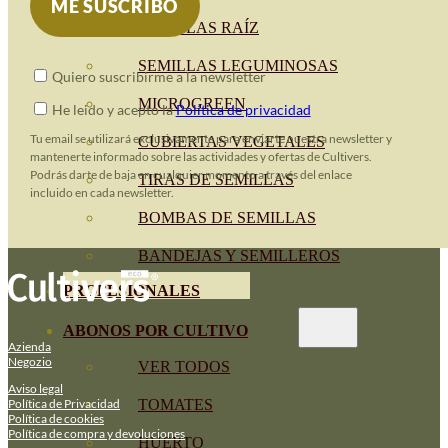
SEMILLAS RAÍZ
SEMILLAS LEGUMINOSAS
Quiero suscribirme a la newsletter
MICROGREEN
He leido y acepto la
Política de privacidad
Tu email se utilizará exclusivamente para enviarte nuestra newsletter y
CUBIERTAS VEGETALES
mantenerte informado sobre las actividades y ofertas de Cultivers.
Podrás darte de baja en cualquier momento a través del enlace
TIRAS DE SEMILLAS
incluido en cada newsletter.
BOMBAS DE SEMILLAS
BANDEJAS Y SEMILLEROS
PROFESIONALES
ABONOS POR CULTIVO
Azienda
Negozio
VER TODOS
Aviso legal
TOMATES
Política de Privacidad
Política de cookies
Política de compra y devoluciones
HUERTO