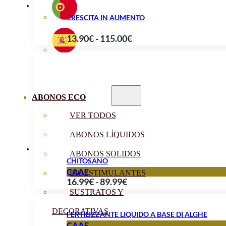
CRESCITA IN AUMENTO
Fascia
13.90
€
-
115.00
€
di
prezzo:
da
13.90€
ABONOS ECO
a
VER TODOS
115.00€
ABONOS LÍQUIDOS
ABONOS SOLIDOS
CHITOSANO
CAAE
BIOESTIMULANTES
Fascia
16.99
€
-
89.99
€
SUSTRATOS Y
di
prezzo:
DECORATIVAS
FERTILIZZANTE LIQUIDO A BASE DI ALGHE
da
CAAE