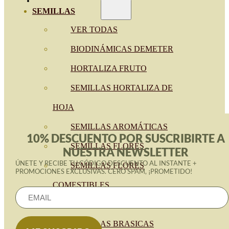
a
SEMILLAS
128.90€
VER TODAS
BIODINÁMICAS DEMETER
HORTALIZA FRUTO
SEMILLAS HORTALIZA DE
HOJA
SEMILLAS AROMÁTICAS
10% DESCUENTO POR SUSCRIBIRTE A
SEMILLAS FLORES
NUESTRA NEWSLETTER
ÚNETE Y RECIBE TU CÓDIGO DESCUENTO AL INSTANTE +
SEMILLAS FLORES
PROMOCIONES EXCLUSIVAS. CERO SPAM, ¡PROMETIDO!
COMESTIBLES
SEMILLAS TRADICIONALES
SEMILLAS BRASICAS