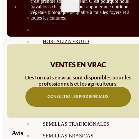
c’est prendre soin de l’avenir. C’est pourquoi nous
travaillons chaque jour pour apporter une nutrition
SEMILLAS
végétale biologique de qualité à tous les foyers et à
toutes les cultures.
VER TODAS
BIODINÁMICAS DEMETER
HORTALIZA FRUTO
SEMILLAS HORTALIZA DE
VENTES EN VRAC
HOJA
SEMILLAS AROMÁTICAS
Des formats en vrac sont disponibles pour les
professionnels et les agriculteurs.
SEMILLAS FLORES
CONSULTEZ LES PRIX SPÉCIAUX
SEMILLAS FLORES
COMESTIBLES
SEMILLAS TRADICIONALES
Avis
SEMILLAS BRASICAS