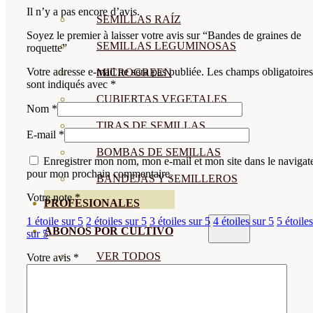
Il n’y a pas encore d’avis.
SEMILLAS RAÍZ
Soyez le premier à laisser votre avis sur “Bandes de graines de
SEMILLAS LEGUMINOSAS
roquette”
Votre adresse e-mail ne sera pas publiée.
Les champs obligatoires
MICROGREEN
sont indiqués avec
*
CUBIERTAS VEGETALES
Nom
*
TIRAS DE SEMILLAS
E-mail
*
BOMBAS DE SEMILLAS
Enregistrer mon nom, mon e-mail et mon site dans le navigat
pour mon prochain commentaire.
BANDEJAS Y SEMILLEROS
Votre note
*
PROFESIONALES
1 étoile sur 5
2 étoiles sur 5
3 étoiles sur 5
4 étoiles sur 5
5 étoiles
ABONOS POR CULTIVO
sur 5
VER TODOS
Votre avis
*
TOMATES
HUERTO