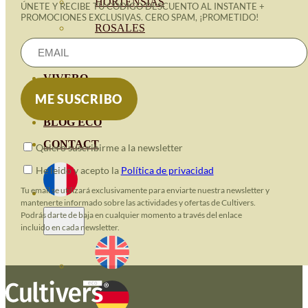
HORTENSIAS
ÚNETE Y RECIBE TU CÓDIGO DESCUENTO AL INSTANTE +
PROMOCIONES EXCLUSIVAS. CERO SPAM, ¡PROMETIDO!
ROSALES
GERANIOS
VIVERO
RECURSOS
BLOG ECO
CONTACT
Quiero suscribirme a la newsletter
He leido y acepto la
Política de privacidad
Tu email se utilizará exclusivamente para enviarte nuestra newsletter y
mantenerte informado sobre las actividades y ofertas de Cultivers.
Podrás darte de baja en cualquier momento a través del enlace
incluido en cada newsletter.