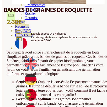
Orquideas
Ornamentales
BANDES DE GRAINES DE ROQUETTE
Hortensias
Rosales
ÉCO
Geranios
2.38
€
Vivero
Recursos
Blog ECO
Expédition sous 24 à 48 heures
CONTACT
Livraison gratuite vers la péninsule pour toute commande
supérieure à 20 €.
Savourez le goût épicé et rafraîchissant de la roquette en toute
simplicité grâce à nos bandes de graines de roquette. Ces bandes d
5 mètres, fabriquées à partir de papier biodégradable, vous
permettent de cultiver facilement ce légume populaire dans votre
jardin ou votre jardin familial, en garantissant une germination
uniforme et une culture biologique.
Semis facile :
Oubliez la corvée de l’espacement manuel de
graines. Il suffit de déplier la bande sur le sol, de la recouvrir
légèrement de terre et d’arroser - voilà comment il est facile 
cultiver des roquettes dans votre jardin !
Germination optimale :
les graines sont réparties
uniformément sur la bande, ce qui assure une germination