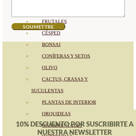
CÍTRICOS
FRUTALES
CÉSPED
BONSAI
CONÍFERAS Y SETOS
OLIVO
CACTUS, CRASAS Y
SUCULENTAS
PLANTAS DE INTERIOR
ORQUIDEAS
10% DESCUENTO POR SUSCRIBIRTE A
ORNAMENTALES
NUESTRA NEWSLETTER