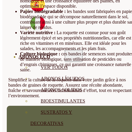
homogène et une croissance équilibrée des plantes, en
optimisant l’espace disponible.
Papier biodégradable :
les bandes sont fabriquées en papie
biodégradable qui se décompose naturellement dans le sol,
contribuant ainsi à une culture plus propre et plus durable sa
laisser de résidus.
Variété nutritive :
La roquette est connue pour son goût
légèrement épicé et ses propriétés nutritionnelles, car elle est
riche en vitamines et en minéraux. Elle est idéale pour les
salades, les accompagnements et les plats frais.
Culture biologique :
ces bandes de semences sont produite
ABONOS ECO
de manière biologique, sans utilisation de pesticides ou
d’engrais chimiques, ce qui garantit une croissance naturelle 
VER TODOS
saine.
ABONOS LÍQUIDOS
Simplifiez la culture de la roquette dans votre jardin grâce à nos
bandes de graines de roquette. Assurez une récolte abondante,
ABONOS SOLIDOS
fraîche et savoureuse avec un minimum d’effort, tout en respectant
l’environnement.
BIOESTIMULANTES
SUSTRATOS Y
DECORATIVAS