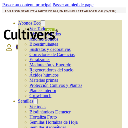
Passer au contenu principal
Passer au pied de page
LIVRAISON GRATUITE À PARTIR DE 20 €, EN PÉNINSULE ET AU PORTUGAL (24/72H)
Abonos Eco
Ver Todos
Abonos Líquidos
Abonos Solidos
Bioestimulantes
0
Sustratos y decorativas
Correctores de Carencias
Enraizantes
Maduración y Engorde
Regeneradores del suelo
Ácidos húmicos
Materias primas
Protección Cultivos y Plantas
Plantas interior
GrowPunch
Semillas
Ver todas
Biodinámicas Demeter
Hortaliza Fruto
Semillas Hortaliza de Hoja
Semillas Aromáticas