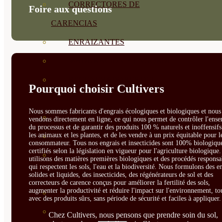
CORRECTORES DE
Foire aux questions
CARENCIAS
ENRAIZANTES
MADURACIÓN Y ENGORDE
REGENERADORES DEL
Pourquoi choisir Cultivers
SUELO
Nous sommes fabricants d'engrais écologiques et biologiques et nous 
ÁCIDOS HÚMICOS
vendons directement en ligne, ce qui nous permet de contrôler l'ens
du processus et de garantir des produits 100 % naturels et inoffensif
les animaux et les plantes, et de les vendre à un prix équitable pour l
MATERIAS PRIMAS
consommateur. Tous nos engrais et insecticides sont 100% biologique
certifiés selon la législation en vigueur pour l'agriculture biologique
PROTECCIÓN CULTIVOS Y
utilisons des matières premières biologiques et des procédés responsa
qui respectent les sols, l'eau et la biodiversité. Nous formulons des e
PLANTAS
solides et liquides, des insecticides, des régénérateurs de sol et des
correcteurs de carence conçus pour améliorer la fertilité des sols,
augmenter la productivité et réduire l'impact sur l'environnement, to
PLANTAS INTERIOR
avec des produits sûrs, sans période de sécurité et faciles à appliquer.
GROWPUNCH
Chez Cultivers, nous pensons que prendre soin du sol,