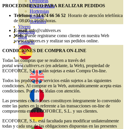
Orquideas
PROCEDIMIENTO PARA REALIZAR PEDIDOS
Ornamentales
Hortensias
Teléfono: +34 674 66 56 52
Horario de atención telefónica
Rosales
de 08:00 a 16:00 horas.
Geranios
Vivero
E-mail
: info@cultivers.es
Recursos
Web
: Puede registrarse como cliente en nuestra Web
Blog
www.cultivers.es y realizar sus pedidos online.
Contacto
CONDICIONES DE COMPRA ON-LINE
Todas las compras que se realicen a través del
portal
www.cultivers.es
(en adelante, la Web), propiedad de
ECOFORCE, S.L., están sujetas a estas Compra On-line.
Todos los productos y servicios están sujetos a las siguientes
condiciones. Al comprar en la Web, automáticamente acepta estas
condiciones. Por favor, léalas con atención.
Las presentes condiciones constituyen íntegramente lo convenido
entre las partes en lo referente a las transacciones on-line de
compraventa entre ECOFORCE, S.L. y sus clientes.
ECOFORCE, S.L. está facultada para modificar unilateralmente
todas y cada una de las obligaciones dispuestas en las presentes