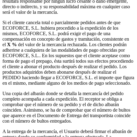
resultará responsable por ningún lucro cesante o daño emergente,
directo o indirecto, y su responsabilidad máxima en cualquier caso
será el valor de la mercancía.
Si el cliente cancela total o parcialmente pedidos antes de que
ECOFORCE, S.L. hubiera procedido a la expedición de los
mismos, ECOFORCE, S.L. podrá exigir el pago de una
compensación en concepto de gastos y tramitación, consistente en
el
X %
del valor de la mercancía rechazada. Los clientes podrán
adherirse a cualquiera de las modalidades de pago ofrecidas por
ECOFORCE, S.L.. En los supuestos que el cliente aceptase como
forma de pago el prepago, ésta surtirá todos sus efectos procediendo
el cliente a abonar el producto después de realizar el pedido. Los
productos adquiridos deben abonarse después de realizar el
PEDIDO haciendo llegar a ECOFORCE, S.L. el importe que figura
en el mismo, mediante alguno de los medios de pago seleccionado.
Una copia del albarán donde se detalla la mercancía del pedido
completo acompaña a cada expedición. El receptor se obliga a
comprobar que el número de su pedido y el de dicho albarán
coinciden. Asimismo, se ha de comprobar que el número de bultos
que aparece en el Documento de Entrega del transportista coincide
con el número de bultos entregados.
A la entrega de la mercancía, el Usuario deberá firmar el albarán de
entrega dando su conformidad a la entrega efectuada. La