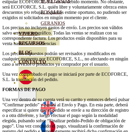
HORTENSIAS
estipular ECOFORCE, S.L. en su debido momento. No obstante,
será ECOFORCE, S.L. quién libre y voluntariamente ofrezca estos
ROSALES
descuentos y/o rebajas, a quienes estime oportuno, no pudiendo ser
exigidos ni solicitados en ningún momento por el cliente.
GERANIOS
Los precios no incluyen gastos de envío. Los precios son válidos
salvo error mecanográfico. Todas las ventas se realizan con su
VIVERO
correspondiente factura. Los productos están disponibles para su
RECURSOS
venta hasta fin de existencias
BLOG
Los precios expuestos podrán ser revisados y modificados en
cualquier momento por ECOFORCE, S.L., no afectando en ningún
CONTACTO
caso a servicios o productos ya comprador por el usuario.
Una vez comprobado el pago se iniciará por parte de ECOFORCE,
S.L. la tramitación del pedido.
FORMAS DE PAGO
Una vez dentro de su cuenta verá su carrito y entonces deberá pulsar
“Confirmar pedido” y pasará al Envío y Pago. En esta parte, deberá
especificar si quiere que el pedido se envíe a su dirección de registro
o a otra diferente, y luego efectuar el pago según la modalidad
elegida, pulsando sobre “Finalizar pedido-Pedido de obligación de
pago”. Una vez concluido el pago, visualizará la confirmación de
registro del pedido e inmediatamente recibirá dicha confirmación en