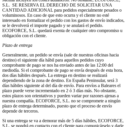
S.L. SE RESERVA EL DERECHO DE SOLICITAR UNA
CANTIDAD ADICIONAL para pedidos especialmente pesados o
voluminosos. En caso de que esto ocurra y el cliente no esté
interesado en formalizar el pedido con los gastos de envío indicados,
se le devolverá el importe pagado y se anulará el pedido.
ECOFORCE, S.L. quedará exenta de cualquier otro compromiso u
obligación con el cliente.
Plazo de entrega
Generalmente, un pedido se envía (sale de nuestras oficinas hacia
destino) el siguiente día hábil para aquellos pedidos cuyo
comprobante de pago se nos ha enviado antes de las 12:00 del
mediodía. Si el comprobante de pago se envía después de esta hora,
dos días hábiles después. La entrega en destino se realizará
dependiendo de la zona de destino. En España Peninsular, será 3
días hábiles siguiente al del día de envío. Para envíos a Baleares el
plazo puede verse incrementado en 2 ó 3 días más. No obstante,
estos plazos son orientativos y pueden variar por razones ajenas a
nuestra compañía. ECOFORCE, S.L. no se compromete a ningún
plazo de entrega determinado, puesto que el proceso de envío
depende de terceros.
Si una entrega se va a demorar más de 5 días hábiles, ECOFORCE,
S.L. se pondrá en contacto con el cliente para comunicárselo y darle