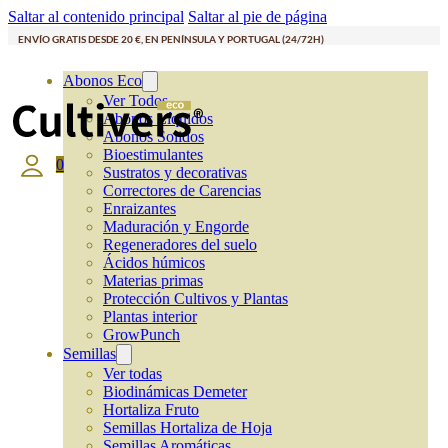
Saltar al contenido principal
Saltar al pie de página
ENVÍO GRATIS DESDE 20 €, EN PENÍNSULA Y PORTUGAL (24/72H)
Abonos Eco
Ver Todos
Abonos Líquidos
Abonos Solidos
Bioestimulantes
0
Sustratos y decorativas
Correctores de Carencias
Enraizantes
Maduración y Engorde
Regeneradores del suelo
Ácidos húmicos
Materias primas
Protección Cultivos y Plantas
Plantas interior
GrowPunch
Semillas
Ver todas
Biodinámicas Demeter
Hortaliza Fruto
Semillas Hortaliza de Hoja
Semillas Aromáticas