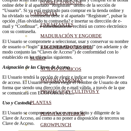
CORRECTORES DE
online debe ir al apartado “Regístrate” dentro de la sección de
“Usuario”. Si ya está registrado para comprar en la tienda online y
CARENCIAS
ha olvidado su contraseña debe ir al apartado “Regístrate”, pulsar la
opción ¿Has olvidado tu contraseña? e insertar su dirección de e-
ENRAIZANTES
mail y “Continuar”, e inmediatamente recibirá un correo electrónico
con su contraseña.
MADURACIÓN Y ENGORDE
El Usuario se compromete a seleccionar, usar y conservar su nombre
de usuario o “login” y su contraseña o “password” (en adelante y de
REGENERADORES DEL
modo conjunto las “Claves de Acceso”) de conformidad con lo
establecido en las cláusulas siguientes.
SUELO
Asignación de las Claves de Acceso
ÁCIDOS HÚMICOS
El Usuario tendrá la opción de elegir e indicar su propio Password
MATERIAS PRIMAS
de acceso. El Usuario no podrá elegir el Nombre de Usuario de otra
forma que siendo una dirección de e-mail válida, a través de la que
PROTECCIÓN CULTIVOS Y
se comunicará con ECOFORCE, S.L..
PLANTAS
Uso y Custodia
El Usuario se compromete a hacer un uso lícito y diligente de la
PLANTAS INTERIOR
Clave de Acceso, así como a no poner a disposición de terceros su
Clave de Acceso.
GROWPUNCH