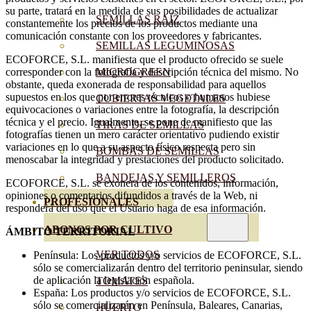
su parte, tratará en la medida de sus posibilidades de actualizar
SEMILLAS RAÍZ
constantemente los precios de los productos mediante una
comunicación constante con los proveedores y fabricantes.
SEMILLAS LEGUMINOSAS
ECOFORCE, S.L. manifiesta que el producto ofrecido se suele
corresponder con la fotografía y descripción técnica del mismo. No
MICROGREEN
obstante, queda exonerada de responsabilidad para aquellos
supuestos en los que por errores técnicos o humanos hubiese
CUBIERTAS VEGETALES
equivocaciones o variaciones entre la fotografía, la descripción
técnica y el precio. Igualmente, se pone de manifiesto que las
TIRAS DE SEMILLAS
fotografías tienen un mero carácter orientativo pudiendo existir
variaciones en lo que a su aspecto físico respecta pero sin
BOMBAS DE SEMILLAS
menoscabar la integridad y prestaciones del producto solicitado.
BANDEJAS Y SEMILLEROS
ECOFORCE, S.L. se exonera de los contenidos, información,
opiniones o comentarios difundidos a través de la Web, ni
PROFESIONALES
responderá del uso que el Usuario haga de esa información.
ABONOS POR CULTIVO
ÁMBITO TERRITORIAL
VER TODOS
Península: Los productos y/o servicios de ECOFORCE, S.L.
sólo se comercializarán dentro del territorio peninsular, siendo
de aplicación la legislación española.
TOMATES
España: Los productos y/o servicios de ECOFORCE, S.L.
sólo se comercializarán en Península, Baleares, Canarias,
HUERTO