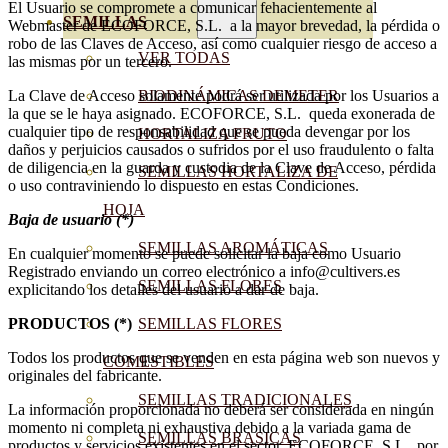
El Usuario se compromete a comunicar fehacientemente al
SEMILLAS
Webmaster de ECOFORCE, S.L. a la mayor brevedad, la pérdida o
robo de las Claves de Acceso, así como cualquier riesgo de acceso a
VER TODAS
las mismas por un tercero.
La Clave de Acceso solamente podrá ser utilizada por los Usuarios a
BIODINÁMICAS DEMETER
la que se le haya asignado. ECOFORCE, S.L. queda exonerada de
cualquier tipo de responsabilidad que se pueda devengar por los
HORTALIZA FRUTO
daños y perjuicios causados o sufridos por el uso fraudulento o falta
de diligencia en la guarda y custodia de la Clave de Acceso, pérdida
SEMILLAS HORTALIZA DE
o uso contraviniendo lo dispuesto en estas Condiciones.
HOJA
Baja de usuario (*)
SEMILLAS AROMÁTICAS
En cualquier momento se puede solicitar la baja como Usuario
Registrado enviando un correo electrónico a info@cultivers.es
SEMILLAS FLORES
explicitando los detalles del usuario a dar de baja.
PRODUCTOS (*)
SEMILLAS FLORES
Todos los productos que se venden en esta página web son nuevos y
COMESTIBLES
originales del fabricante.
SEMILLAS TRADICIONALES
La información proporcionada no deberá ser considerada en ningún
momento ni completa ni exhaustiva debido a la variada gama de
SEMILLAS BRASICAS
productos y servicios existentes en el sector. ECOFORCE, S.L., por