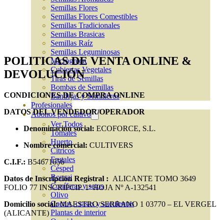
Semillas Flores
Semillas Flores Comestibles
Semillas Tradicionales
Semillas Brasicas
Semillas Raíz
Semillas Leguminosas
POLITICAS DE VENTA ONLINE &
Microgreen
Cubiertas Vegetales
DEVOLUCIÓN
Tiras de Semillas
Bombas de Semillas
CONDICIONES DE COMPRA ONLINE
Bandejas y Semilleros
Profesionales
DATOS DEL VENDEDOR/OPERADOR
Abonos por cultivo
Ver Todos
Denominación social:
ECOFORCE, S.L.
Tomates
Huerto
Nombre comercial:
CULTIVERS
Cítricos
Frutales
C.I.F.:
B54671656
Césped
Bonsai
Datos de Inscripción Registral :
ALICANTE TOMO 3649
Coníferas y setos
FOLIO 77 INSCRIPCIP. 1ª HOJA Nº A-132541
Olivo
Cactus, crasas y suculentas
Domicilio social:
MAESTRO SERRANO 1 03770 – EL VERGEL
Plantas de interior
(ALICANTE)