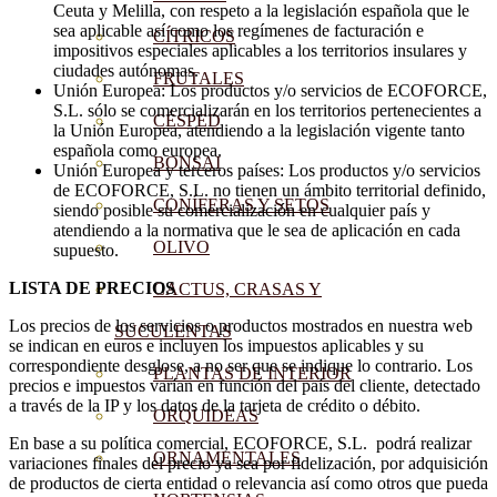
Ceuta y Melilla, con respeto a la legislación española que le
sea aplicable así como los regímenes de facturación e
CÍTRICOS
impositivos especiales aplicables a los territorios insulares y
ciudades autónomas.
FRUTALES
Unión Europea: Los productos y/o servicios de ECOFORCE,
S.L. sólo se comercializarán en los territorios pertenecientes a
CÉSPED
la Unión Europea, atendiendo a la legislación vigente tanto
española como europea.
BONSAI
Unión Europea y terceros países: Los productos y/o servicios
de ECOFORCE, S.L. no tienen un ámbito territorial definido,
CONÍFERAS Y SETOS
siendo posible su comercialización en cualquier país y
atendiendo a la normativa que le sea de aplicación en cada
OLIVO
supuesto.
LISTA DE PRECIOS
CACTUS, CRASAS Y
Los precios de los servicios o productos mostrados en nuestra web
SUCULENTAS
se indican en euros e incluyen los impuestos aplicables y su
correspondiente desglose, a no ser que se indique lo contrario. Los
PLANTAS DE INTERIOR
precios e impuestos varían en función del país del cliente, detectado
a través de la IP y los datos de la tarjeta de crédito o débito.
ORQUIDEAS
En base a su política comercial, ECOFORCE, S.L. podrá realizar
ORNAMENTALES
variaciones finales del precio ya sea por fidelización, por adquisición
de productos de cierta entidad o relevancia así como otros que pueda