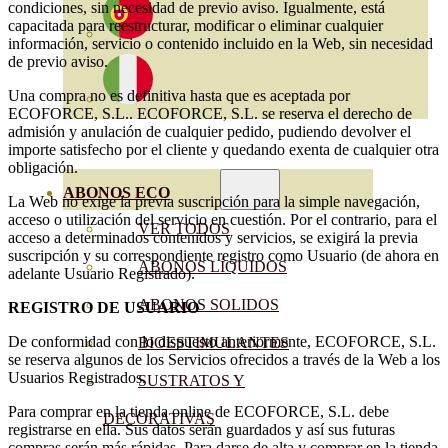
condiciones, sin necesidad de previo aviso. Igualmente, está
capacitada para reestructurar, modificar o eliminar cualquier
información, servicio o contenido incluido en la Web, sin necesidad
de previo aviso.
Una compra no es definitiva hasta que es aceptada por
ECOFORCE, S.L.. ECOFORCE, S.L. se reserva el derecho de
admisión y anulación de cualquier pedido, pudiendo devolver el
importe satisfecho por el cliente y quedando exenta de cualquier otra
obligación.
ABONOS ECO
La Web no exige la previa suscripción para la simple navegación,
acceso o utilización del servicio en cuestión. Por el contrario, para el
VER TODOS
acceso a determinados contenidos y servicios, se exigirá la previa
suscripción y su correspondiente registro como Usuario (de ahora en
ABONOS LÍQUIDOS
adelante Usuario Registrado).
ABONOS SOLIDOS
REGISTRO DE USUARIO
De conformidad con lo dispuesto anteriormente, ECOFORCE, S.L.
BIOESTIMULANTES
se reserva algunos de los Servicios ofrecidos a través de la Web a los
Usuarios Registrados.
SUSTRATOS Y
Para comprar en la tienda online de ECOFORCE, S.L. debe
DECORATIVAS
registrarse en ella. Sus datos serán guardados y así sus futuras
compras serán más rápidas. Para darse de alta y comprar en la tienda