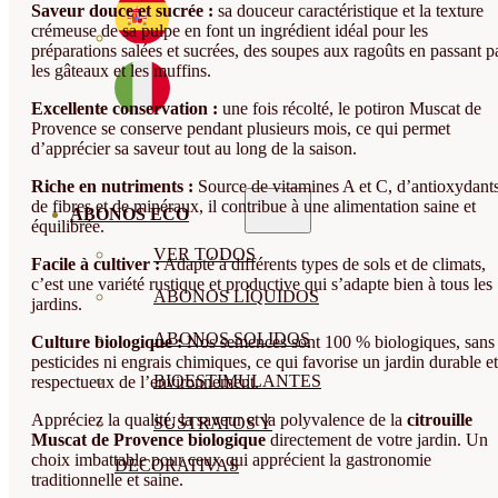
Saveur douce et sucrée :
sa douceur caractéristique et la texture
crémeuse de sa pulpe en font un ingrédient idéal pour les
préparations salées et sucrées, des soupes aux ragoûts en passant p
les gâteaux et les muffins.
Excellente conservation :
une fois récolté, le potiron Muscat de
Provence se conserve pendant plusieurs mois, ce qui permet
d’apprécier sa saveur tout au long de la saison.
Riche en nutriments :
Source de vitamines A et C, d’antioxydants
de fibres et de minéraux, il contribue à une alimentation saine et
ABONOS ECO
équilibrée.
VER TODOS
Facile à cultiver :
Adapté à différents types de sols et de climats,
c’est une variété rustique et productive qui s’adapte bien à tous les
ABONOS LÍQUIDOS
jardins.
ABONOS SOLIDOS
Culture biologique :
Nos semences sont 100 % biologiques, sans
pesticides ni engrais chimiques, ce qui favorise un jardin durable et
BIOESTIMULANTES
respectueux de l’environnement.
Appréciez la qualité, la saveur et la polyvalence de la
citrouille
SUSTRATOS Y
Muscat de Provence biologique
directement de votre jardin. Un
choix imbattable pour ceux qui apprécient la gastronomie
DECORATIVAS
traditionnelle et saine.