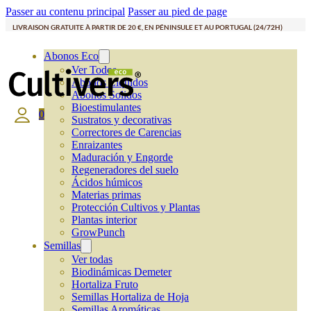
Passer au contenu principal
Passer au pied de page
LIVRAISON GRATUITE À PARTIR DE 20 €, EN PÉNINSULE ET AU PORTUGAL (24/72H)
Abonos Eco
Ver Todos
Abonos Líquidos
Abonos Solidos
Bioestimulantes
0
Sustratos y decorativas
Correctores de Carencias
Enraizantes
Maduración y Engorde
Regeneradores del suelo
Ácidos húmicos
Materias primas
Protección Cultivos y Plantas
Plantas interior
GrowPunch
Semillas
Ver todas
Biodinámicas Demeter
Hortaliza Fruto
Semillas Hortaliza de Hoja
Semillas Aromáticas