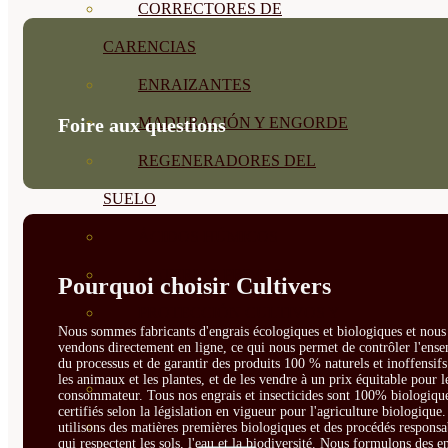
CORRECTORES DE
CARENCIAS
ENRAIZANTES
MADURACIÓN Y ENGORDE
Foire aux questions
REGENERADORES DEL
SUELO
ÁCIDOS HÚMICOS
MATERIAS PRIMAS
Pourquoi choisir Cultivers
PROTECCIÓN CULTIVOS Y
Nous sommes fabricants d'engrais écologiques et biologiques et nous 
vendons directement en ligne, ce qui nous permet de contrôler l'ens
PLANTAS
du processus et de garantir des produits 100 % naturels et inoffensif
les animaux et les plantes, et de les vendre à un prix équitable pour l
PLANTAS INTERIOR
consommateur. Tous nos engrais et insecticides sont 100% biologique
certifiés selon la législation en vigueur pour l'agriculture biologique
GROWPUNCH
utilisons des matières premières biologiques et des procédés responsa
qui respectent les sols, l'eau et la biodiversité. Nous formulons des e