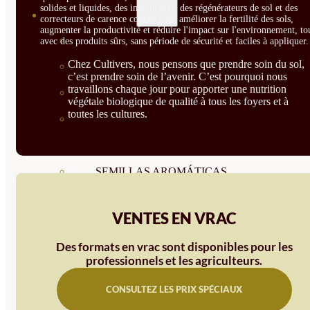
solides et liquides, des insecticides, des régénérateurs de sol et des
SEMILLAS
correcteurs de carence conçus pour améliorer la fertilité des sols,
augmenter la productivité et réduire l'impact sur l'environnement, to
VER TODAS
avec des produits sûrs, sans période de sécurité et faciles à appliquer.
Chez Cultivers, nous pensons que prendre soin du sol,
BIODINÁMICAS DEMETER
c’est prendre soin de l’avenir. C’est pourquoi nous
travaillons chaque jour pour apporter une nutrition
HORTALIZA FRUTO
végétale biologique de qualité à tous les foyers et à
toutes les cultures.
SEMILLAS HORTALIZA DE
HOJA
SEMILLAS AROMÁTICAS
SEMILLAS FLORES
VENTES EN VRAC
SEMILLAS FLORES
Des formats en vrac sont disponibles pour les
COMESTIBLES
professionnels et les agriculteurs.
SEMILLAS TRADICIONALES
CONSULTEZ LES PRIX SPÉCIAUX
SEMILLAS BRASICAS