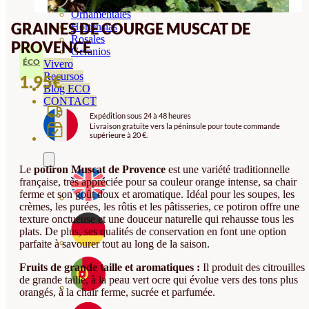
Orquideas
Ornamentales
GRAINES DE COURGE MUSCAT DE
Hortensias
Rosales
PROVENCE
Geranios
ÉCO
Vivero
Recursos
1.95
€
Blog ECO
CONTACT
Expédition sous 24 à 48 heures
Livraison gratuite vers la péninsule pour toute commande
supérieure à 20 €.
Le
potiron Muscat de Provence
est une variété traditionnelle
française, très appréciée pour sa couleur orange intense, sa chair
ferme et son goût doux et aromatique. Idéal pour les soupes, les
crèmes, les purées, les rôtis et les pâtisseries, ce potiron offre une
texture onctueuse et une douceur naturelle qui rehausse tous les
plats. De plus, ses qualités de conservation en font une option
parfaite à savourer tout au long de la saison.
Fruits de grande taille et aromatiques :
Il produit des citrouilles
de grande taille, à la peau vert ocre qui évolue vers des tons plus
orangés, à la chair ferme, sucrée et parfumée.