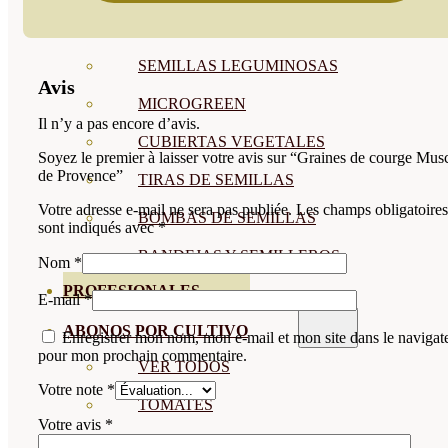
SEMILLAS RAÍZ
SEMILLAS LEGUMINOSAS
Avis
MICROGREEN
Il n’y a pas encore d’avis.
CUBIERTAS VEGETALES
Soyez le premier à laisser votre avis sur “Graines de courge Mus
de Provence”
TIRAS DE SEMILLAS
Votre adresse e-mail ne sera pas publiée.
Les champs obligatoires
BOMBAS DE SEMILLAS
sont indiqués avec
*
BANDEJAS Y SEMILLEROS
Nom
*
PROFESIONALES
E-mail
*
ABONOS POR CULTIVO
Enregistrer mon nom, mon e-mail et mon site dans le navigat
pour mon prochain commentaire.
VER TODOS
Votre note
*
TOMATES
Votre avis
*
HUERTO