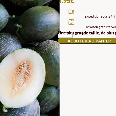
1.95
€
Expédition sous 24 à
Livraison gratuite ve
QUANTITÉ
Une plus grande taille, de plus
DE
AJOUTER AU PANIER
GRAINES
DE
MELON
MANUEL
ANTÓNIO