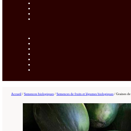
Accueil
/
Semences biologiques
/
Semences de fruits et légumes biologiques
/
Graines d