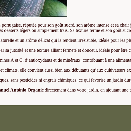
e portugaise, réputée pour son goût sucré, son arôme intense et sa chair 
 les desserts légers ou simplement frais. Sa texture ferme et son goût su
turelle et un arôme délicat qui la rendent irrésistible, idéale pour les p
ar sa jutosité et une texture alliant fermeté et douceur, idéale pour êt
ines A et C, d’antioxydants et de minéraux, contribuant à une alimentat
s et climats, elle convient aussi bien aux débutants qu’aux cultivateurs e
s, sans pesticides ni engrais chimiques, ce qui favorise un jardin dur
nuel António Organic
directement dans votre jardin, en ajoutant une t