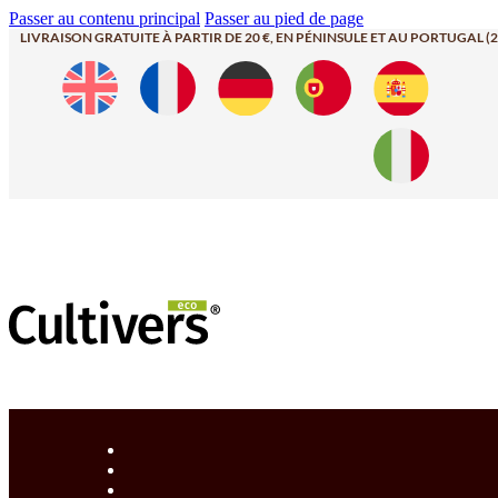
Passer au contenu principal
Passer au pied de page
LIVRAISON GRATUITE À PARTIR DE 20 €, EN PÉNINSULE ET AU PORTUGAL (