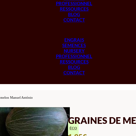
PROFESSIONNEL
RESSOURCES
BLOG
CONTACT
ENGRAIS
SEMENCES
NURSERY
PROFESSIONNEL
RESSOURCES
BLOG
CONTACT
e melon Manuel António
GRAINES DE M
ÉCO