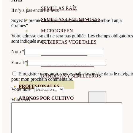
SEMILLAS RAÍZ
Il n’y a pas encore d’avis.
SEMILLAS LEGUMINOSAS
Soyez le premier à laisser votre avis sur “Concombre Tanja
Graines”
MICROGREEN
Votre adresse e-mail ne sera pas publiée.
Les champs obligatoires
sont indiqués avec
*
CUBIERTAS VEGETALES
Nom
*
TIRAS DE SEMILLAS
E-mail
*
BOMBAS DE SEMILLAS
Enregistrer mon nom, mon e-mail et mon site dans le navigat
BANDEJAS Y SEMILLEROS
pour mon prochain commentaire.
PROFESIONALES
Votre note
*
ABONOS POR CULTIVO
Votre avis
*
VER TODOS
TOMATES
HUERTO