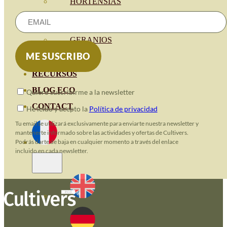
HORTENSIAS
ROSALES
GERANIOS
VIVERO
RECURSOS
BLOG ECO
Quiero suscribirme a la newsletter
CONTACT
He leido y acepto la
Política de privacidad
Tu email se utilizará exclusivamente para enviarte nuestra newsletter y
mantenerte informado sobre las actividades y ofertas de Cultivers.
Podrás darte de baja en cualquier momento a través del enlace
incluido en cada newsletter.