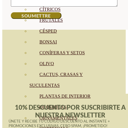
CÍTRICOS
FRUTALES
CÉSPED
BONSAI
CONÍFERAS Y SETOS
OLIVO
CACTUS, CRASAS Y
SUCULENTAS
PLANTAS DE INTERIOR
10% DESCUENTO POR SUSCRIBIRTE A
ORQUIDEAS
NUESTRA NEWSLETTER
ORNAMENTALES
ÚNETE Y RECIBE TU CÓDIGO DESCUENTO AL INSTANTE +
PROMOCIONES EXCLUSIVAS. CERO SPAM, ¡PROMETIDO!