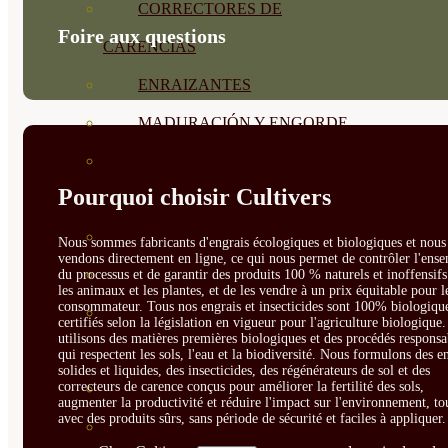
CORRECTORES DE
Foire aux questions
CARENCIAS
ENRAIZANTES
MADURACIÓN Y ENGORDE
REGENERADORES DEL
Pourquoi choisir Cultivers
SUELO
ÁCIDOS HÚMICOS
Nous sommes fabricants d'engrais écologiques et biologiques et nous 
vendons directement en ligne, ce qui nous permet de contrôler l'ens
MATERIAS PRIMAS
du processus et de garantir des produits 100 % naturels et inoffensif
les animaux et les plantes, et de les vendre à un prix équitable pour l
consommateur. Tous nos engrais et insecticides sont 100% biologique
PROTECCIÓN CULTIVOS Y
certifiés selon la législation en vigueur pour l'agriculture biologique
utilisons des matières premières biologiques et des procédés responsa
PLANTAS
qui respectent les sols, l'eau et la biodiversité. Nous formulons des e
solides et liquides, des insecticides, des régénérateurs de sol et des
correcteurs de carence conçus pour améliorer la fertilité des sols,
PLANTAS INTERIOR
augmenter la productivité et réduire l'impact sur l'environnement, to
avec des produits sûrs, sans période de sécurité et faciles à appliquer.
GROWPUNCH