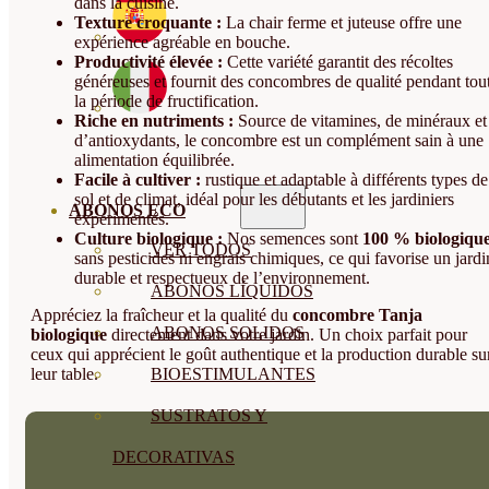
dans la cuisine.
Texture croquante :
La chair ferme et juteuse offre une
expérience agréable en bouche.
Productivité élevée :
Cette variété garantit des récoltes
généreuses et fournit des concombres de qualité pendant tou
la période de fructification.
Riche en nutriments :
Source de vitamines, de minéraux et
d’antioxydants, le concombre est un complément sain à une
alimentation équilibrée.
Facile à cultiver :
rustique et adaptable à différents types de
sol et de climat, idéal pour les débutants et les jardiniers
ABONOS ECO
expérimentés.
Culture biologique :
Nos semences sont
100 % biologiqu
VER TODOS
sans pesticides ni engrais chimiques, ce qui favorise un jardi
durable et respectueux de l’environnement.
ABONOS LÍQUIDOS
Appréciez la fraîcheur et la qualité du
concombre Tanja
ABONOS SOLIDOS
biologique
directement dans votre jardin. Un choix parfait pour
ceux qui apprécient le goût authentique et la production durable su
leur table.
BIOESTIMULANTES
SUSTRATOS Y
DECORATIVAS