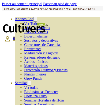
Passer au contenu principal
Passer au pied de page
LIVRAISON GRATUITE À PARTIR DE 20 €, EN PÉNINSULE ET AU PORTUGAL (24/72H)
Abonos Eco
Ver Todos
Abonos Líquidos
Abonos Solidos
Bioestimulantes
0
Sustratos y decorativas
Correctores de Carencias
Enraizantes
Maduración y Engorde
Regeneradores del suelo
Ácidos húmicos
Materias primas
Protección Cultivos y Plantas
Plantas interior
GrowPunch
Semillas
Ver todas
Biodinámicas Demeter
Hortaliza Fruto
Semillas Hortaliza de Hoja
Semillas Aromáticas