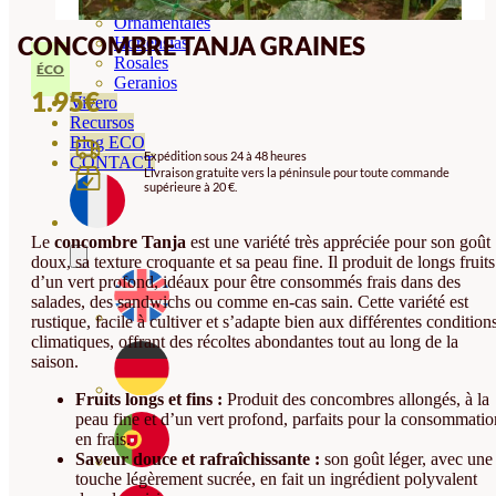
Orquideas
Ornamentales
CONCOMBRE TANJA GRAINES
Hortensias
Rosales
ÉCO
Geranios
1.95
€
Vivero
Recursos
Blog ECO
Expédition sous 24 à 48 heures
CONTACT
Livraison gratuite vers la péninsule pour toute commande
supérieure à 20 €.
Le
concombre Tanja
est une variété très appréciée pour son goût
doux, sa texture croquante et sa peau fine. Il produit de longs fruits
d’un vert profond, idéaux pour être consommés frais dans des
salades, des sandwichs ou comme en-cas sain. Cette variété est
rustique, facile à cultiver et s’adapte bien aux différentes condition
climatiques, offrant des récoltes abondantes tout au long de la
saison.
Fruits longs et fins :
Produit des concombres allongés, à la
peau fine et d’un vert profond, parfaits pour la consommatio
en frais.
Saveur douce et rafraîchissante :
son goût léger, avec une
touche légèrement sucrée, en fait un ingrédient polyvalent