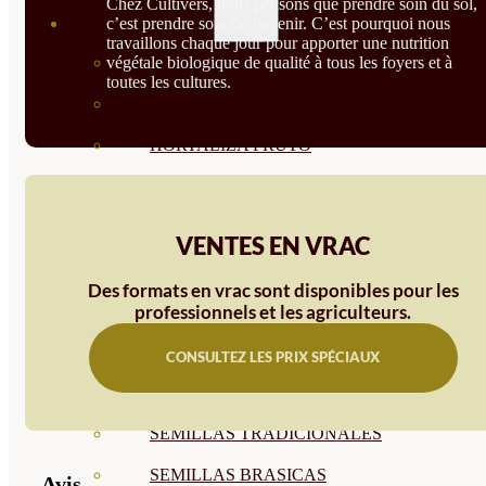
Chez Cultivers, nous pensons que prendre soin du sol,
c’est prendre soin de l’avenir. C’est pourquoi nous
SEMILLAS
travaillons chaque jour pour apporter une nutrition
végétale biologique de qualité à tous les foyers et à
VER TODAS
toutes les cultures.
BIODINÁMICAS DEMETER
HORTALIZA FRUTO
SEMILLAS HORTALIZA DE
HOJA
VENTES EN VRAC
SEMILLAS AROMÁTICAS
Des formats en vrac sont disponibles pour les
SEMILLAS FLORES
professionnels et les agriculteurs.
SEMILLAS FLORES
CONSULTEZ LES PRIX SPÉCIAUX
COMESTIBLES
SEMILLAS TRADICIONALES
SEMILLAS BRASICAS
Avis