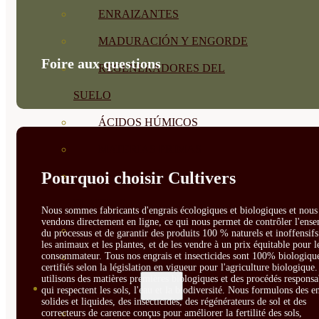
ENRAIZANTES
MADURACIÓN Y ENGORDE
Foire aux questions
REGENERADORES DEL
SUELO
ÁCIDOS HÚMICOS
MATERIAS PRIMAS
Pourquoi choisir Cultivers
PROTECCIÓN CULTIVOS Y
PLANTAS
Nous sommes fabricants d'engrais écologiques et biologiques et nous 
vendons directement en ligne, ce qui nous permet de contrôler l'ens
PLANTAS INTERIOR
du processus et de garantir des produits 100 % naturels et inoffensif
les animaux et les plantes, et de les vendre à un prix équitable pour l
consommateur. Tous nos engrais et insecticides sont 100% biologique
GROWPUNCH
certifiés selon la législation en vigueur pour l'agriculture biologique
utilisons des matières premières biologiques et des procédés responsa
SEMILLAS
qui respectent les sols, l'eau et la biodiversité. Nous formulons des e
solides et liquides, des insecticides, des régénérateurs de sol et des
correcteurs de carence conçus pour améliorer la fertilité des sols,
VER TODAS