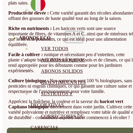
plats sains.
Productivité élevée :
Cette variété garantit des récoltes abondantes
offrant des gousses de haute qualité tout au long de la saison.
Riche en nutriments :
Les haricots verts sont une source
importante de fibres, de vitamines A et C, ainsi que de minéraux te
ABONOS ECO
que le fer et le potassium, ce qui est idéal pour une alimentation
équilibrée.
VER TODOS
Facile à cultiver :
rustique et nécessitant peu d’entretien, cette
plante s’adapte bien à différents types de sols et de climats, ce qui 
ABONOS LÍQUIDOS
rend appropriée pour les débutants comme pour les jardiniers
expérimentés.
ABONOS SOLIDOS
Culture biologique :
Nos semences sont 100 % biologiques, sans
BIOESTIMULANTES
pesticides ni engrais chimiques, ce qui garantit une culture saine et
respectueuse de l’environnement pour votre famille.
SUSTRATOS Y
Appréciez la fraîcheur, la couleur et la saveur du
haricot vert
DECORATIVAS
Capitano biologique
directement dans votre jardin. Cultivez cette
variété polyvalente et nutritive et remplissez votre table de qualité e
CORRECTORES DE
de durabilité - commandez aujourd’hui et commencez à récolter !
CARENCIAS