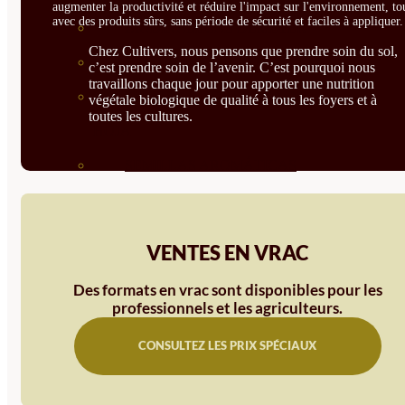
augmenter la productivité et réduire l'impact sur l'environnement, to
avec des produits sûrs, sans période de sécurité et faciles à appliquer.
BIODINÁMICAS DEMETER
Chez Cultivers, nous pensons que prendre soin du sol,
HORTALIZA FRUTO
c’est prendre soin de l’avenir. C’est pourquoi nous
travaillons chaque jour pour apporter une nutrition
SEMILLAS HORTALIZA DE
végétale biologique de qualité à tous les foyers et à
toutes les cultures.
HOJA
SEMILLAS AROMÁTICAS
SEMILLAS FLORES
SEMILLAS FLORES
VENTES EN VRAC
COMESTIBLES
Des formats en vrac sont disponibles pour les
SEMILLAS TRADICIONALES
professionnels et les agriculteurs.
SEMILLAS BRASICAS
CONSULTEZ LES PRIX SPÉCIAUX
SEMILLAS RAÍZ