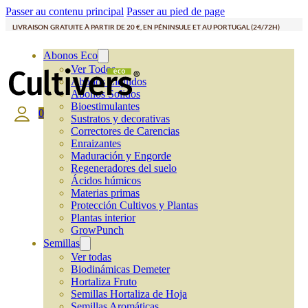
Passer au contenu principal
Passer au pied de page
LIVRAISON GRATUITE À PARTIR DE 20 €, EN PÉNINSULE ET AU PORTUGAL (24/72H)
Abonos Eco
Ver Todos
Abonos Líquidos
Abonos Solidos
Bioestimulantes
0
Sustratos y decorativas
Correctores de Carencias
Enraizantes
Maduración y Engorde
Regeneradores del suelo
Ácidos húmicos
Materias primas
Protección Cultivos y Plantas
Plantas interior
GrowPunch
Semillas
Ver todas
Biodinámicas Demeter
Hortaliza Fruto
Semillas Hortaliza de Hoja
Semillas Aromáticas