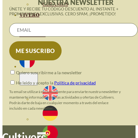
NUESTRA NEWSLETTER
GERANIOS
ÚNETE Y RECIBE TU CÓDIGO DESCUENTO AL INSTANTE +
PROMOCIONES EXCLUSIVAS. CERO SPAM, ¡PROMETIDO!
VIVERO
RECURSOS
BLOG ECO
CONTACT
Quiero suscribirme a la newsletter
He leido y acepto la
Política de privacidad
Tu email se utilizará exclusivamente para enviarte nuestra newsletter y
mantenerte informado sobre las actividades y ofertas de Cultivers.
Podrás darte de baja en cualquier momento a través del enlace
incluido en cada newsletter.