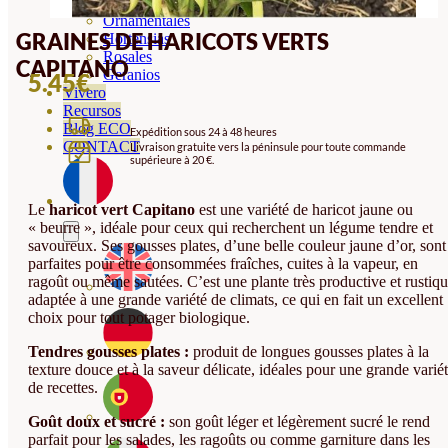
Orquideas
Ornamentales
GRAINES DE HARICOTS VERTS
Hortensias
Rosales
CAPITANO
Geranios
5.45
€
Vivero
Recursos
Blog ECO
Expédition sous 24 à 48 heures
CONTACT
Livraison gratuite vers la péninsule pour toute commande
supérieure à 20 €.
Le
haricot vert Capitano
est une variété de haricot jaune ou
« beurre », idéale pour ceux qui recherchent un légume tendre et
savoureux. Ses gousses plates, d’une belle couleur jaune d’or, sont
parfaites pour être consommées fraîches, cuites à la vapeur, en
ragoût ou même sautées. C’est une plante très productive et rustiqu
adaptée à une grande variété de climats, ce qui en fait un excellent
choix pour tout potager biologique.
Tendres gousses plates :
produit de longues gousses plates à la
texture douce et à la saveur délicate, idéales pour une grande varié
de recettes.
Goût doux et sucré :
son goût léger et légèrement sucré le rend
parfait pour les salades, les ragoûts ou comme garniture dans les