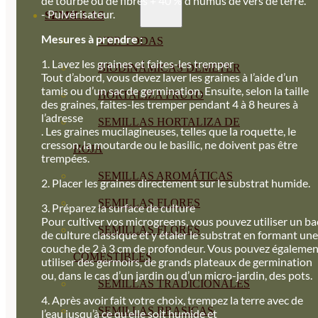
de tourbe ou de fibres + 40 % d’humus de vers de terre.
- Pulvérisateur.
SEMILLAS
Mesures à prendre :
VER TODAS
1. Lavez les graines et faites-les tremper
BIODINÁMICAS DEMETER
Tout d’abord, vous devez laver les graines à l’aide d’un
tamis ou d’un sac de germination. Ensuite, selon la taille
HORTALIZA FRUTO
des graines, faites-les tremper pendant 4 à 8 heures à
l’adresse
SEMILLAS HORTALIZA DE
. Les graines mucilagineuses, telles que la roquette, le
cresson, la moutarde ou le basilic, ne doivent pas être
HOJA
trempées.
SEMILLAS AROMÁTICAS
2. Placer les graines directement sur le substrat humide.
SEMILLAS FLORES
3. Préparez la surface de culture
Pour cultiver vos microgreens, vous pouvez utiliser un ba
SEMILLAS FLORES
de culture classique et y étaler le substrat en formant une
couche de 2 à 3 cm de profondeur. Vous pouvez égalemen
COMESTIBLES
utiliser des germoirs, de grands plateaux de germination
ou, dans le cas d’un jardin ou d’un micro-jardin, des pots.
SEMILLAS TRADICIONALES
4. Après avoir fait votre choix, trempez la terre avec de
SEMILLAS BRASICAS
l’eau jusqu’à ce qu’elle soit humide et