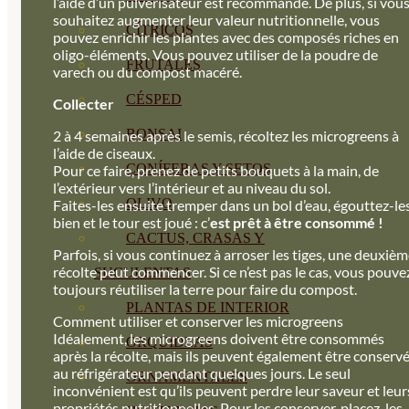
l’aide d’un pulvérisateur est recommandé. De plus, si vou
souhaitez augmenter leur valeur nutritionnelle, vous
CÍTRICOS
pouvez enrichir les plantes avec des composés riches en
oligo-éléments. Vous pouvez utiliser de la poudre de
FRUTALES
varech ou du compost macéré.
CÉSPED
Collecter
BONSAI
2 à 4 semaines après le semis, récoltez les microgreens à
l’aide de ciseaux.
CONÍFERAS Y SETOS
Pour ce faire, prenez de petits bouquets à la main, de
l’extérieur vers l’intérieur et au niveau du sol.
OLIVO
Faites-les ensuite tremper dans un bol d’eau, égouttez-le
bien et le tour est joué : c’
est prêt à être consommé !
CACTUS, CRASAS Y
Parfois, si vous continuez à arroser les tiges, une deuxiè
récolte peut commencer. Si ce n’est pas le cas, vous pouve
SUCULENTAS
toujours réutiliser la terre pour faire du compost.
PLANTAS DE INTERIOR
Comment utiliser et conserver les microgreens
Idéalement, les microgreens doivent être consommés
ORQUIDEAS
après la récolte, mais ils peuvent également être conserv
au réfrigérateur pendant quelques jours. Le seul
ORNAMENTALES
inconvénient est qu’ils peuvent perdre leur saveur et leur
propriétés nutritionnelles. Pour les conserver, placez-les