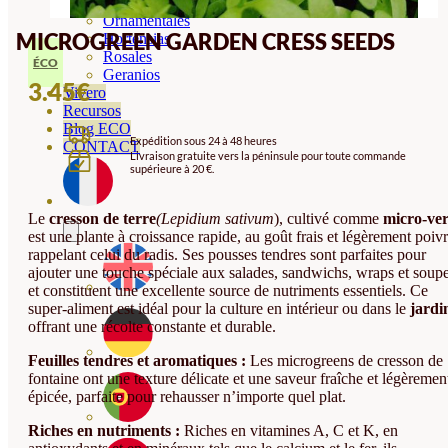
Orquideas
Ornamentales
MICROGREEN GARDEN CRESS SEEDS
Hortensias
Rosales
ÉCO
Geranios
3.45
€
Vivero
Recursos
Blog ECO
Expédition sous 24 à 48 heures
CONTACT
Livraison gratuite vers la péninsule pour toute commande
supérieure à 20 €.
Le
cresson de terre
(Lepidium sativum
), cultivé comme
micro-ver
est une plante à croissance rapide, au goût frais et légèrement poiv
rappelant celui du radis. Ses pousses tendres sont parfaites pour
ajouter une touche spéciale aux salades, sandwichs, wraps et soupe
et constituent une excellente source de nutriments essentiels. Ce
super-aliment est idéal pour la culture en intérieur ou dans le
jardi
offrant une récolte constante et durable.
Feuilles tendres et aromatiques :
Les microgreens de cresson de
fontaine ont une texture délicate et une saveur fraîche et légèremen
épicée, parfaite pour rehausser n’importe quel plat.
Riches en nutriments :
Riches en vitamines A, C et K, en