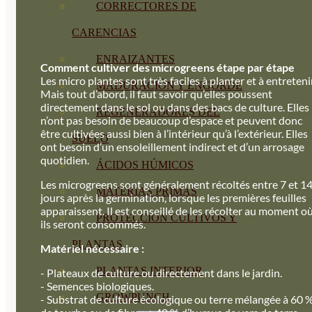
CORRECTORES DE
CARENCIAS
ENRAIZANTES
Comment cultiver des microgreens étape par étape
Les micro plantes sont très faciles à planter et à entretenir
MADURACIÓN Y ENGORDE
Mais tout d’abord, il faut savoir qu’elles poussent
directement dans le sol ou dans des bacs de culture. Elles
REGENERADORES DEL
n’ont pas besoin de beaucoup d’espace et peuvent donc
être cultivées aussi bien à l’intérieur qu’à l’extérieur. Elles
SUELO
ont besoin d’un ensoleillement indirect et d’un arrosage
quotidien.
ÁCIDOS HÚMICOS
Les microgreens sont généralement récoltés entre 7 et 1
MATERIAS PRIMAS
jours après la germination, lorsque les premières feuilles
apparaissent. Il est conseillé de les récolter au moment o
PROTECCIÓN CULTIVOS Y
ils seront consommés.
PLANTAS
Matériel nécessaire :
PLANTAS INTERIOR
- Plateaux de culture ou directement dans le jardin.
- Semences biologiques.
GROWPUNCH
- Substrat de culture écologique ou terre mélangée à 60 