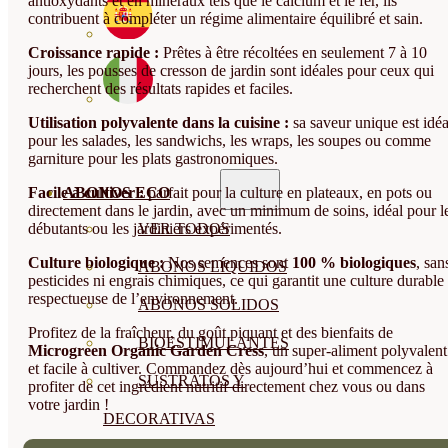
antioxydants et en minéraux tels que le calcium et le fer, ils
contribuent à compléter un régime alimentaire équilibré et sain.
Croissance rapide :
Prêtes à être récoltées en seulement 7 à 10
jours, les pousses de cresson de jardin sont idéales pour ceux qui
recherchent des résultats rapides et faciles.
Utilisation polyvalente dans la cuisine :
sa saveur unique est idéa
pour les salades, les sandwichs, les wraps, les soupes ou comme
garniture pour les plats gastronomiques.
Facile à cultiver :
parfait pour la culture en plateaux, en pots ou
ABONOS ECO
directement dans le jardin, avec un minimum de soins, idéal pour l
débutants ou les jardiniers expérimentés.
VER TODOS
Culture biologique :
Nos semences sont
100 % biologiques
, san
ABONOS LÍQUIDOS
pesticides ni engrais chimiques, ce qui garantit une culture durable 
respectueuse de l’environnement.
ABONOS SOLIDOS
Profitez de la fraîcheur, du goût piquant et des bienfaits de
BIOESTIMULANTES
Microgreen Organic Garden Cress
, un super-aliment polyvalent
et facile à cultiver. Commandez dès aujourd’hui et commencez à
SUSTRATOS Y
profiter de cet ingrédient nutritif directement chez vous ou dans
votre jardin !
DECORATIVAS