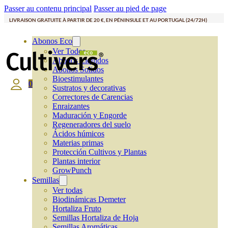
Passer au contenu principal
Passer au pied de page
LIVRAISON GRATUITE À PARTIR DE 20 €, EN PÉNINSULE ET AU PORTUGAL (24/72H)
Abonos Eco
Ver Todos
Abonos Líquidos
Abonos Solidos
Bioestimulantes
0
Sustratos y decorativas
Correctores de Carencias
Enraizantes
Maduración y Engorde
Regeneradores del suelo
Ácidos húmicos
Materias primas
Protección Cultivos y Plantas
Plantas interior
GrowPunch
Semillas
Ver todas
Biodinámicas Demeter
Hortaliza Fruto
Semillas Hortaliza de Hoja
Semillas Aromáticas