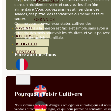
HORTENSIAS
dans un récipient en verre et couvrez-les d’un film
alimentaire. Vous pouvez ainsi les utiliser dans des
ROSALES
salades, des pizzas, des sandwiches ou même les faire
sauter.
GERANIOS
Comme vous pouvez le constater, cultiver des
microgreens à la maison est facile et simple, sans avoir à
VIVERO
attendre des mois pour voir les résultats, et vous pouvez
RECURSOS
en faire une activité familiale.
BLOG ECO
CONTACT
Foire aux questions
Pourquoi choisir Cultivers
Nous sommes fabricants d'engrais écologiques et biologiques et nous 
vendons directement en ligne, ce qui nous permet de contrôler l'ens