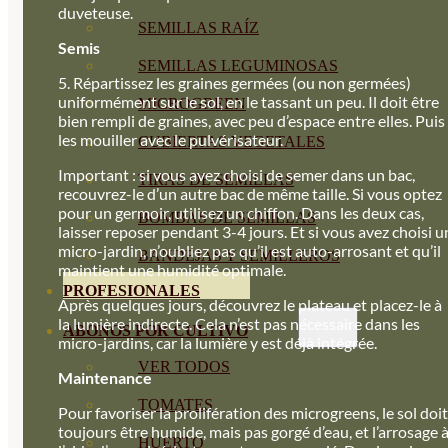
duveteuse.
SEMILLAS RAÍZ
Semis
SEMILLAS LEGUMINOSAS
5. Répartissez les graines germées (ou non germées)
uniformément sur le sol, en le tassant un peu. Il doit être
MICROGREEN
bien rempli de graines, avec peu d’espace entre elles. Puis
les mouiller avec le pulvérisateur.
CUBIERTAS VEGETALES
Important : si vous avez choisi de semer dans un bac,
TIRAS DE SEMILLAS
recouvrez-le d’un autre bac de même taille. Si vous optez
pour un germoir, utilisez un chiffon. Dans les deux cas,
BOMBAS DE SEMILLAS
laisser reposer pendant 3-4 jours. Et si vous avez choisi u
micro-jardin, n’oubliez pas qu’il est auto-arrosant et qu’il
BANDEJAS Y SEMILLEROS
maintient une humidité optimale.
PROFESIONALES
Après quelques jours, découvrez le plateau et placez-le à
la lumière indirecte. Cela n’est pas nécessaire dans les
ABONOS POR CULTIVO
micro-jardins, car la lumière y est déjà intégrée.
VER TODOS
Maintenance
TOMATES
Pour favoriser la prolifération des microgreens, le sol doit
toujours être humide, mais pas gorgé d’eau, et l’arrosage 
HUERTO