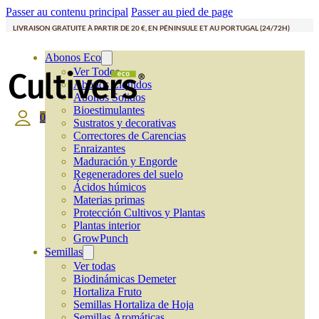
Passer au contenu principal
Passer au pied de page
LIVRAISON GRATUITE À PARTIR DE 20 €, EN PÉNINSULE ET AU PORTUGAL (24/72H)
Abonos Eco
Ver Todos
Abonos Líquidos
Abonos Solidos
Bioestimulantes
0
Sustratos y decorativas
Correctores de Carencias
Enraizantes
Maduración y Engorde
Regeneradores del suelo
Ácidos húmicos
Materias primas
Protección Cultivos y Plantas
Plantas interior
GrowPunch
Semillas
Ver todas
Biodinámicas Demeter
Hortaliza Fruto
Semillas Hortaliza de Hoja
Semillas Aromáticas