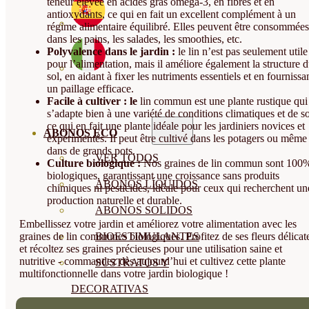
teneur élevée en acides gras oméga-3, en fibres et en
antioxydants, ce qui en fait un excellent complément à un
régime alimentaire équilibré. Elles peuvent être consommées
dans les pains, les salades, les smoothies, etc.
Polyvalence dans le jardin :
le lin n’est pas seulement utile
pour l’alimentation, mais il améliore également la structure 
sol, en aidant à fixer les nutriments essentiels et en fournissa
un paillage efficace.
Facile à cultiver : le
lin commun est une plante rustique qui
s’adapte bien à une variété de conditions climatiques et de so
ce qui en fait une plante idéale pour les jardiniers novices et
ABONOS ECO
expérimentés. Il peut être cultivé dans les potagers ou même
dans de grands pots.
VER TODOS
Culture biologique :
Nos graines de lin commun sont 100
biologiques, garantissant une croissance sans produits
ABONOS LÍQUIDOS
chimiques ni pesticides, idéale pour ceux qui recherchent un
production naturelle et durable.
ABONOS SOLIDOS
Embellissez votre jardin et améliorez votre alimentation avec les
graines de lin communes biologiques. Profitez de ses fleurs délicat
BIOESTIMULANTES
et récoltez ses graines précieuses pour une utilisation saine et
nutritive - commandez dès aujourd’hui et cultivez cette plante
SUSTRATOS Y
multifonctionnelle dans votre jardin biologique !
DECORATIVAS