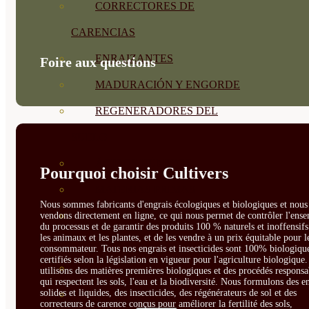
CORRECTORES DE
CARENCIAS
ENRAIZANTES
Foire aux questions
MADURACIÓN Y ENGORDE
REGENERADORES DEL
SUELO
ÁCIDOS HÚMICOS
Pourquoi choisir Cultivers
MATERIAS PRIMAS
Nous sommes fabricants d'engrais écologiques et biologiques et nous 
PROTECCIÓN CULTIVOS Y
vendons directement en ligne, ce qui nous permet de contrôler l'ens
du processus et de garantir des produits 100 % naturels et inoffensif
les animaux et les plantes, et de les vendre à un prix équitable pour l
PLANTAS
consommateur. Tous nos engrais et insecticides sont 100% biologique
certifiés selon la législation en vigueur pour l'agriculture biologique
PLANTAS INTERIOR
utilisons des matières premières biologiques et des procédés responsa
qui respectent les sols, l'eau et la biodiversité. Nous formulons des e
solides et liquides, des insecticides, des régénérateurs de sol et des
GROWPUNCH
correcteurs de carence conçus pour améliorer la fertilité des sols,