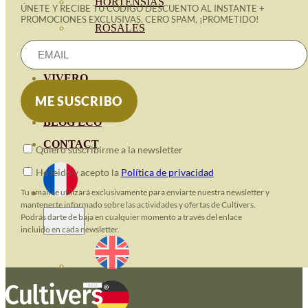
HORTENSIAS
ÚNETE Y RECIBE TU CÓDIGO DESCUENTO AL INSTANTE +
PROMOCIONES EXCLUSIVAS. CERO SPAM, ¡PROMETIDO!
ROSALES
GERANIOS
VIVERO
RECURSOS
BLOG ECO
CONTACT
Quiero suscribirme a la newsletter
He leido y acepto la
Política de privacidad
Tu email se utilizará exclusivamente para enviarte nuestra newsletter y
mantenerte informado sobre las actividades y ofertas de Cultivers.
Podrás darte de baja en cualquier momento a través del enlace
incluido en cada newsletter.