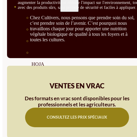
augmenter la productivité et réduire l'impact sur l'environnement, to
SEMILLAS
avec des produits sûrs, sans période de sécurité et faciles à appliquer.
Chez Cultivers, nous pensons que prendre soin du sol,
VER TODAS
c’est prendre soin de l’avenir. C’est pourquoi nous
travaillons chaque jour pour apporter une nutrition
BIODINÁMICAS DEMETER
végétale biologique de qualité à tous les foyers et à
toutes les cultures.
HORTALIZA FRUTO
SEMILLAS HORTALIZA DE
HOJA
SEMILLAS AROMÁTICAS
VENTES EN VRAC
SEMILLAS FLORES
Des formats en vrac sont disponibles pour les
SEMILLAS FLORES
professionnels et les agriculteurs.
COMESTIBLES
CONSULTEZ LES PRIX SPÉCIAUX
SEMILLAS TRADICIONALES
SEMILLAS BRASICAS