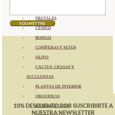
CÍTRICOS
FRUTALES
CÉSPED
BONSAI
CONÍFERAS Y SETOS
OLIVO
CACTUS, CRASAS Y
SUCULENTAS
PLANTAS DE INTERIOR
ORQUIDEAS
10% DESCUENTO POR SUSCRIBIRTE A
ORNAMENTALES
NUESTRA NEWSLETTER