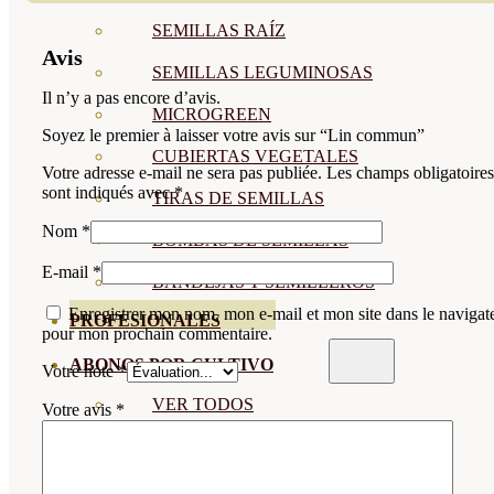
SEMILLAS RAÍZ
Avis
SEMILLAS LEGUMINOSAS
Il n’y a pas encore d’avis.
MICROGREEN
Soyez le premier à laisser votre avis sur “Lin commun”
CUBIERTAS VEGETALES
Votre adresse e-mail ne sera pas publiée.
Les champs obligatoires
sont indiqués avec
*
TIRAS DE SEMILLAS
Nom
*
BOMBAS DE SEMILLAS
E-mail
*
BANDEJAS Y SEMILLEROS
Enregistrer mon nom, mon e-mail et mon site dans le navigat
PROFESIONALES
pour mon prochain commentaire.
ABONOS POR CULTIVO
Votre note
*
VER TODOS
Votre avis
*
TOMATES
HUERTO