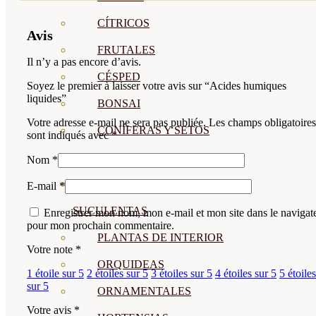
CÍTRICOS
Avis
FRUTALES
Il n’y a pas encore d’avis.
CÉSPED
Soyez le premier à laisser votre avis sur “Acides humiques
liquides”
BONSAI
Votre adresse e-mail ne sera pas publiée.
Les champs obligatoires
CONÍFERAS Y SETOS
sont indiqués avec
*
OLIVO
Nom
*
CACTUS, CRASAS Y
E-mail
*
SUCULENTAS
Enregistrer mon nom, mon e-mail et mon site dans le navigat
pour mon prochain commentaire.
PLANTAS DE INTERIOR
Votre note
*
ORQUIDEAS
1 étoile sur 5
2 étoiles sur 5
3 étoiles sur 5
4 étoiles sur 5
5 étoiles
sur 5
ORNAMENTALES
Votre avis
*