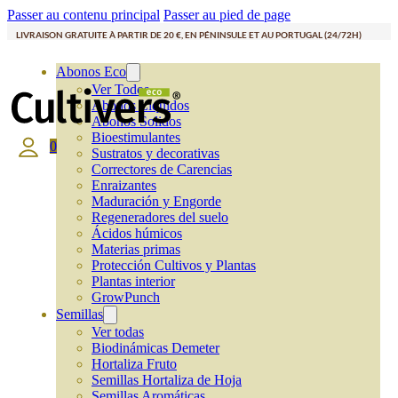
Passer au contenu principal
Passer au pied de page
LIVRAISON GRATUITE À PARTIR DE 20 €, EN PÉNINSULE ET AU PORTUGAL (24/72H)
Abonos Eco
Ver Todos
Abonos Líquidos
Abonos Solidos
Bioestimulantes
0
Sustratos y decorativas
Correctores de Carencias
Enraizantes
Maduración y Engorde
Regeneradores del suelo
Ácidos húmicos
Materias primas
Protección Cultivos y Plantas
Plantas interior
GrowPunch
Semillas
Ver todas
Biodinámicas Demeter
Hortaliza Fruto
Semillas Hortaliza de Hoja
Semillas Aromáticas