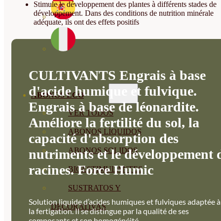
Stimule le développement des plantes à différents stades de
développement. Dans des conditions de nutrition minérale
adéquate, ils ont des effets positifs
CULTIVANTS Engrais à base
d'acide humique et fulvique.
ABONOS ECO
Engrais à base de léonardite.
VER TODOS
Améliore la fertilité du sol, la
ABONOS LÍQUIDOS
capacité d'absorption des
ABONOS SOLIDOS
nutriments et le développement 
racines. Force Humic
BIOESTIMULANTES
SUSTRATOS Y
Solution liquide d’acides humiques et fulviques adaptée à
DECORATIVAS
la fertigation. Il se distingue par la qualité de ses
composants et son homogénéité.