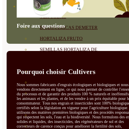
SEMILLAS
VER TODAS
Foire aux questions
BIODINÁMICAS DEMETER
HORTALIZA FRUTO
SEMILLAS HORTALIZA DE
HOJA
Pourquoi choisir Cultivers
SEMILLAS AROMÁTICAS
SEMILLAS FLORES
Nous sommes fabricants d'engrais écologiques et biologiques et nous 
vendons directement en ligne, ce qui nous permet de contrôler l'ens
SEMILLAS FLORES
du processus et de garantir des produits 100 % naturels et inoffensif
les animaux et les plantes, et de les vendre à un prix équitable pour l
consommateur. Tous nos engrais et insecticides sont 100% biologique
COMESTIBLES
certifiés selon la législation en vigueur pour l'agriculture biologique
utilisons des matières premières biologiques et des procédés responsa
SEMILLAS TRADICIONALES
qui respectent les sols, l'eau et la biodiversité. Nous formulons des e
solides et liquides, des insecticides, des régénérateurs de sol et des
SEMILLAS BRASICAS
correcteurs de carence conçus pour améliorer la fertilité des sols,