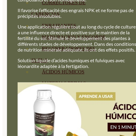
CORRECTORES DE
Il favorise l’efficacité des engrais NPK et ne forme pas de
CARENCIAS
précipités insolubles.
ENRAIZANTES
Une application régulière tout au long du cycle de culture
a une influence directe et positive sur le maintien de la
MADURACIÓN Y ENGORDE
fertilité du sol. Stimule le développement des plantes à
différents stades de développement. Dans des condition
REGENERADORES DEL
de nutrition minérale adéquate, ils ont des effets positifs.
Solution liquide d’acides humiques et fulviques avec
SUELO
léonardite adaptée à la fertigation.
ÁCIDOS HÚMICOS
MATERIAS PRIMAS
PROTECCIÓN CULTIVOS Y
PLANTAS
PLANTAS INTERIOR
GROWPUNCH