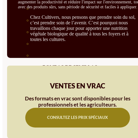
augmenter la productivité et réduire l'impact sur l'environnement, to
avec des produits sûrs, sans période de sécurité et faciles à appliquer.
SEMILLAS RAÍZ
Chez Cultivers, nous pensons que prendre soin du sol,
SEMILLAS LEGUMINOSAS
c’est prendre soin de l’avenir. C’est pourquoi nous
travaillons chaque jour pour apporter une nutrition
MICROGREEN
végétale biologique de qualité à tous les foyers et à
toutes les cultures.
CUBIERTAS VEGETALES
TIRAS DE SEMILLAS
BOMBAS DE SEMILLAS
BANDEJAS Y SEMILLEROS
VENTES EN VRAC
PROFESIONALES
Des formats en vrac sont disponibles pour les
ABONOS POR CULTIVO
professionnels et les agriculteurs.
VER TODOS
CONSULTEZ LES PRIX SPÉCIAUX
TOMATES
HUERTO