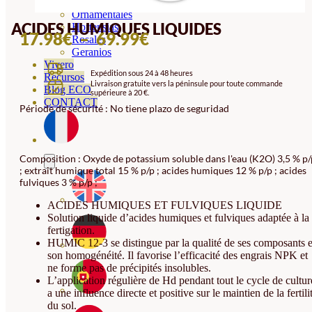
Orquideas
Ornamentales
ACIDES HUMIQUES LIQUIDES
Hortensias
PLAGE
17.98
€
–
69.99
€
Rosales
Geranios
DE
Vivero
Expédition sous 24 à 48 heures
PRIX :
Recursos
Livraison gratuite vers la péninsule pour toute commande
Blog ECO
supérieure à 20 €.
17.98€
CONTACT
Période de sécurité : No tiene plazo de seguridad
À
69.99€
Composition : Oxyde de potassium soluble dans l'eau (K2O) 3,5 % p/
; extrait humique total 15 % p/p ; acides humiques 12 % p/p ; acides
fulviques 3 % p/p ;
ACIDES HUMIQUES ET FULVIQUES LIQUIDE
Solution liquide d’acides humiques et fulviques adaptée à la
fertigation.
HUMIC 12-3 se distingue par la qualité de ses composants e
son homogénéité. Il favorise l’efficacité des engrais NPK et
ne forme pas de précipités insolubles.
L’application régulière de Hd pendant tout le cycle de cultur
a une influence directe et positive sur le maintien de la fertili
du sol.