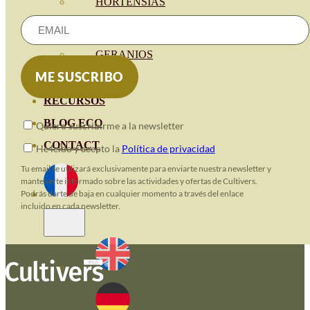
HORTENSIAS
ROSALES
GERANIOS
VIVERO
RECURSOS
BLOG ECO
Quiero suscribirme a la newsletter
CONTACT
He leido y acepto la
Política de privacidad
Tu email se utilizará exclusivamente para enviarte nuestra newsletter y
mantenerte informado sobre las actividades y ofertas de Cultivers.
Podrás darte de baja en cualquier momento a través del enlace
incluido en cada newsletter.