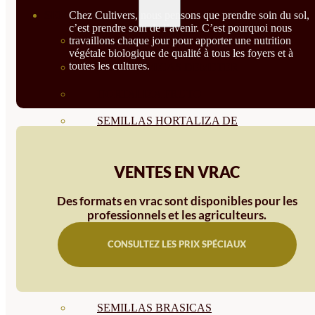
Chez Cultivers, nous pensons que prendre soin du sol,
SEMILLAS
c’est prendre soin de l’avenir. C’est pourquoi nous
travaillons chaque jour pour apporter une nutrition
VER TODAS
végétale biologique de qualité à tous les foyers et à
toutes les cultures.
BIODINÁMICAS DEMETER
HORTALIZA FRUTO
SEMILLAS HORTALIZA DE
HOJA
VENTES EN VRAC
SEMILLAS AROMÁTICAS
Des formats en vrac sont disponibles pour les
SEMILLAS FLORES
professionnels et les agriculteurs.
SEMILLAS FLORES
CONSULTEZ LES PRIX SPÉCIAUX
COMESTIBLES
SEMILLAS TRADICIONALES
SEMILLAS BRASICAS