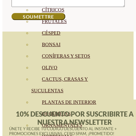
CÍTRICOS
FRUTALES
CÉSPED
BONSAI
CONÍFERAS Y SETOS
OLIVO
CACTUS, CRASAS Y
SUCULENTAS
PLANTAS DE INTERIOR
10% DESCUENTO POR SUSCRIBIRTE A
ORQUIDEAS
NUESTRA NEWSLETTER
ORNAMENTALES
ÚNETE Y RECIBE TU CÓDIGO DESCUENTO AL INSTANTE +
PROMOCIONES EXCLUSIVAS. CERO SPAM, ¡PROMETIDO!