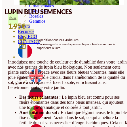
Orquideas
Ornamentales
LUPIN BLEU SEMENCES
Hortensias
Rosales
ÉCO
Geranios
1.95
€
Vivero
Recursos
Blog ECO
Expédition sous 24 à 48 heures
CONTACT
Livraison gratuite vers la péninsule pour toute commande
supérieure à 20 €.
Introduisez une touche de couleur et de durabilité dans votre jardin
avec nos graines de lupin bleu biologique. Non seulement cette
plante embellit l’espace avec ses fleurs bleues vibrantes, mais elle
joue également un rôle crucial dans l’amélioration de la qualité du
sol, grâce à sa capacité à fixer l’azote, enrichissant ainsi
l’environnement de votre jardin.
Des fleurs éclatantes :
Le lupin bleu est connu pour ses
fleurs étonnantes dans des tons bleus intenses, qui ajoutent
une touche dramatique et colorée à tout jardin.
Amélioration du sol :
En tant que légumineuse, le lupin bl
fixe naturellement l’azote dans le sol, ce qui améliore la
fertilité du sol sans nécessiter d’engrais chimiques. Cela en f