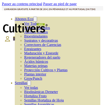
Passer au contenu principal
Passer au pied de page
LIVRAISON GRATUITE À PARTIR DE 20 €, EN PÉNINSULE ET AU PORTUGAL (24/72H)
Abonos Eco
Ver Todos
Abonos Líquidos
Abonos Solidos
Bioestimulantes
0
Sustratos y decorativas
Correctores de Carencias
Enraizantes
Maduración y Engorde
Regeneradores del suelo
Ácidos húmicos
Materias primas
Protección Cultivos y Plantas
Plantas interior
GrowPunch
Semillas
Ver todas
Biodinámicas Demeter
Hortaliza Fruto
Semillas Hortaliza de Hoja
Semillas Aromáticas