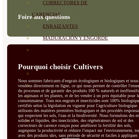
CORRECTORES DE
CARENCIAS
Foire aux questions
ENRAIZANTES
MADURACIÓN Y ENGORDE
REGENERADORES DEL
SUELO
Pourquoi choisir Cultivers
ÁCIDOS HÚMICOS
Nous sommes fabricants d'engrais écologiques et biologiques et nous 
MATERIAS PRIMAS
vendons directement en ligne, ce qui nous permet de contrôler l'ens
du processus et de garantir des produits 100 % naturels et inoffensif
les animaux et les plantes, et de les vendre à un prix équitable pour l
PROTECCIÓN CULTIVOS Y
consommateur. Tous nos engrais et insecticides sont 100% biologique
certifiés selon la législation en vigueur pour l'agriculture biologique
PLANTAS
utilisons des matières premières biologiques et des procédés responsa
qui respectent les sols, l'eau et la biodiversité. Nous formulons des e
PLANTAS INTERIOR
solides et liquides, des insecticides, des régénérateurs de sol et des
correcteurs de carence conçus pour améliorer la fertilité des sols,
augmenter la productivité et réduire l'impact sur l'environnement, to
GROWPUNCH
avec des produits sûrs, sans période de sécurité et faciles à appliquer.