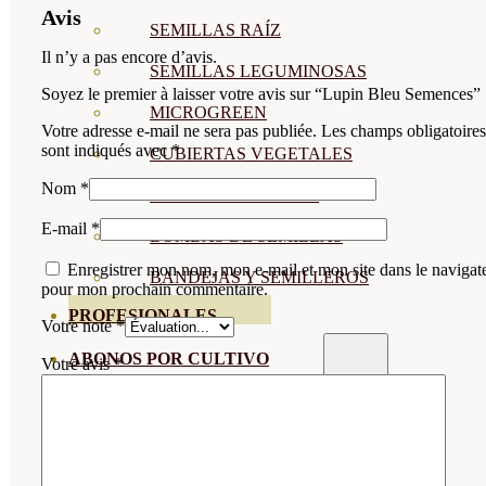
Avis
SEMILLAS RAÍZ
Il n’y a pas encore d’avis.
SEMILLAS LEGUMINOSAS
Soyez le premier à laisser votre avis sur “Lupin Bleu Semences”
MICROGREEN
Votre adresse e-mail ne sera pas publiée.
Les champs obligatoires
sont indiqués avec
*
CUBIERTAS VEGETALES
Nom
*
TIRAS DE SEMILLAS
E-mail
*
BOMBAS DE SEMILLAS
Enregistrer mon nom, mon e-mail et mon site dans le navigat
BANDEJAS Y SEMILLEROS
pour mon prochain commentaire.
PROFESIONALES
Votre note
*
ABONOS POR CULTIVO
Votre avis
*
VER TODOS
TOMATES
HUERTO