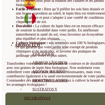
un excellent choix pour la rotation des cultures et les jardins
biologiques.
Facile à cultiver :
Bien qu’il préfère les sols bien drainés et
une bonne exposition au soleil, le lupin bleu est relativement
facile à cultiver et peut s’adapter à une variété de conditions
climatiques et de sol.
Durabilité :
La culture du lupin bleu est un moyen efficace
de soutenir la durabilité dans votre jardin. En améliorant
naturellement la santé du sol, vous favorisez un écosystème
plus équilibré et plus résistant.
Culture biologique :
nos semences sont 100 % biologiques
ABONOS ECO
ce qui garantit que votre jardin reste exempt de produits
chimiques et de pesticides, et favorise des pratiques de
VER TODOS
jardinage plus vertes et plus saines.
ABONOS LÍQUIDOS
Transformez votre jardin en un paradis de couleurs et de durabilité
avec nos graines de lupin bleu biologique. Non seulement vous
ABONOS SOLIDOS
embellirez votre espace avec des fleurs éblouissantes, mais vous
contribuerez également à la santé environnementale de votre jardin
Commandez dès aujourd’hui et commencez à cultiver la beauté et
BIOESTIMULANTES
les avantages écologiques !
SUSTRATOS Y
DECORATIVAS