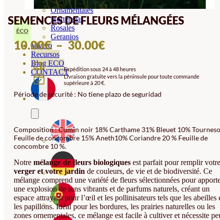
Orquideas
Ornamentales
SEMENCES DE FLEURS MÉLANGÉES
Hortensias
Rosales
ÉCO
Geranios
PLAGE
10.00
€
–
30.00
€
Vivero
Recursos
DE
Blog ECO
Expédition sous 24 à 48 heures
PRIX :
CONTACT
Livraison gratuite vers la péninsule pour toute commande
supérieure à 20 €.
10.00€
Période de sécurité : No tiene plazo de seguridad
À
30.00€
Composition : Cumin noir 18% Carthame 31% Bleuet 10% Tourneso
Feuille de concombre 15% Aneth10% Coriandre 20 % Feuille de
concombre 10 %.
Notre
mélange de fleurs biologiques
est parfait pour remplir votr
verger et votre jardin
de couleurs, de vie et de biodiversité. Ce
mélange comprend une variété de fleurs sélectionnées pour apport
une explosion de tons vibrants et de parfums naturels, créant un
espace attrayant pour l’œil et les pollinisateurs tels que les abeilles 
les papillons. Idéal pour les bordures, les prairies naturelles ou les
zones ornementales, ce mélange est facile à cultiver et nécessite pe