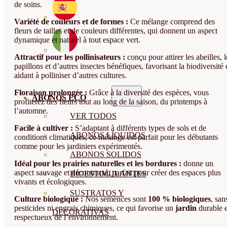
de soins.
Variété de couleurs et de formes :
Ce mélange comprend des
fleurs de tailles et de couleurs différentes, qui donnent un aspect
dynamique et naturel à tout espace vert.
Attractif pour les pollinisateurs :
conçu pour attirer les abeilles, l
papillons et d’autres insectes bénéfiques, favorisant la biodiversité 
aidant à polliniser d’autres cultures.
Floraison prolongée :
Grâce à la diversité des espèces, vous
ABONOS ECO
profiterez des fleurs tout au long de la saison, du printemps à
l’automne.
VER TODOS
Facile à cultiver :
S’adaptant à différents types de sols et de
ABONOS LÍQUIDOS
conditions climatiques, ce mélange est parfait pour les débutants
comme pour les jardiniers expérimentés.
ABONOS SOLIDOS
Idéal pour les prairies naturelles et les bordures :
donne un
aspect sauvage et décontracté, parfait pour créer des espaces plus
BIOESTIMULANTES
vivants et écologiques.
SUSTRATOS Y
Culture biologique :
Nos semences sont
100 % biologiques
, san
pesticides ni engrais chimiques, ce qui favorise un
jardin
durable e
DECORATIVAS
respectueux de l’environnement.