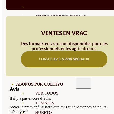
SEMILLAS RAÍZ
SEMILLAS LEGUMINOSAS
MICROGREEN
VENTES EN VRAC
CUBIERTAS VEGETALES
Des formats en vrac sont disponibles pour les
TIRAS DE SEMILLAS
professionnels et les agriculteurs.
BOMBAS DE SEMILLAS
CONSULTEZ LES PRIX SPÉCIAUX
BANDEJAS Y SEMILLEROS
PROFESIONALES
ABONOS POR CULTIVO
Avis
VER TODOS
Il n’y a pas encore d’avis.
TOMATES
Soyez le premier à laisser votre avis sur “Semences de fleurs
mélangées”
HUERTO