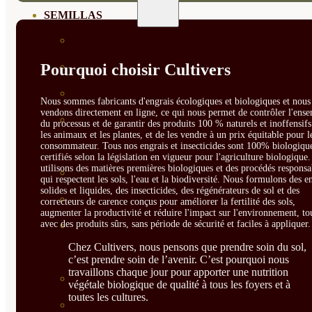
SEMILLAS
VER TODAS
BIODINÁMICAS DEMETER
Pourquoi choisir Cultivers
HORTALIZA FRUTO
Nous sommes fabricants d'engrais écologiques et biologiques et nous 
vendons directement en ligne, ce qui nous permet de contrôler l'ens
SEMILLAS HORTALIZA DE
du processus et de garantir des produits 100 % naturels et inoffensif
les animaux et les plantes, et de les vendre à un prix équitable pour l
HOJA
consommateur. Tous nos engrais et insecticides sont 100% biologique
certifiés selon la législation en vigueur pour l'agriculture biologique
utilisons des matières premières biologiques et des procédés responsa
SEMILLAS AROMÁTICAS
qui respectent les sols, l'eau et la biodiversité. Nous formulons des e
solides et liquides, des insecticides, des régénérateurs de sol et des
SEMILLAS FLORES
correcteurs de carence conçus pour améliorer la fertilité des sols,
augmenter la productivité et réduire l'impact sur l'environnement, to
avec des produits sûrs, sans période de sécurité et faciles à appliquer.
SEMILLAS FLORES
Chez Cultivers, nous pensons que prendre soin du sol,
COMESTIBLES
c’est prendre soin de l’avenir. C’est pourquoi nous
travaillons chaque jour pour apporter une nutrition
SEMILLAS TRADICIONALES
végétale biologique de qualité à tous les foyers et à
toutes les cultures.
SEMILLAS BRASICAS