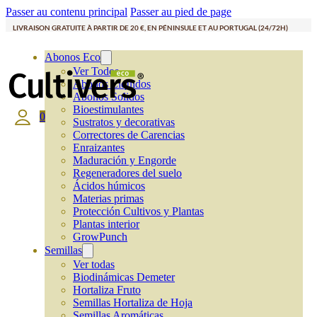
Passer au contenu principal
Passer au pied de page
LIVRAISON GRATUITE À PARTIR DE 20 €, EN PÉNINSULE ET AU PORTUGAL (24/72H)
Abonos Eco
Ver Todos
Abonos Líquidos
Abonos Solidos
Bioestimulantes
0
Sustratos y decorativas
Correctores de Carencias
Enraizantes
Maduración y Engorde
Regeneradores del suelo
Ácidos húmicos
Materias primas
Protección Cultivos y Plantas
Plantas interior
GrowPunch
Semillas
Ver todas
Biodinámicas Demeter
Hortaliza Fruto
Semillas Hortaliza de Hoja
Semillas Aromáticas