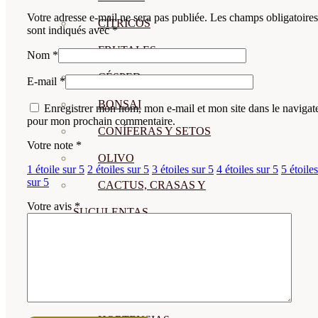
Votre adresse e-mail ne sera pas publiée.
Les champs obligatoires
CÍTRICOS
sont indiqués avec
*
FRUTALES
Nom
*
CÉSPED
E-mail
*
BONSAI
Enregistrer mon nom, mon e-mail et mon site dans le navigat
pour mon prochain commentaire.
CONÍFERAS Y SETOS
Votre note
*
OLIVO
1 étoile sur 5
2 étoiles sur 5
3 étoiles sur 5
4 étoiles sur 5
5 étoiles
sur 5
CACTUS, CRASAS Y
Votre avis
*
SUCULENTAS
PLANTAS DE INTERIOR
ORQUIDEAS
ORNAMENTALES