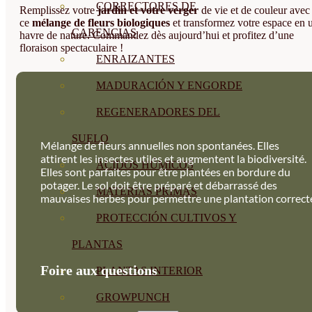
CORRECTORES DE
Remplissez votre
jardin et votre verger
de vie et de couleur avec
ce
mélange de fleurs biologiques
et transformez votre espace en 
CARENCIAS
havre de nature. Commandez dès aujourd’hui et profitez d’une
floraison spectaculaire !
ENRAIZANTES
MADURACIÓN Y ENGORDE
REGENERADORES DEL
SUELO
Mélange de fleurs annuelles non spontanées. Elles
attirent les insectes utiles et augmentent la biodiversité.
ÁCIDOS HÚMICOS
Elles sont parfaites pour être plantées en bordure du
potager. Le sol doit être préparé et débarrassé des
MATERIAS PRIMAS
mauvaises herbes pour permettre une plantation correct
PROTECCIÓN CULTIVOS Y
PLANTAS
Foire aux questions
PLANTAS INTERIOR
GROWPUNCH