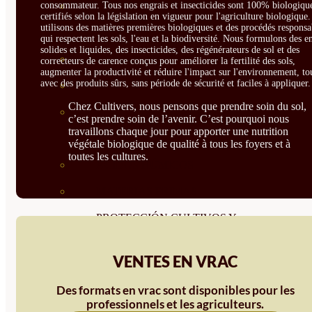
consommateur. Tous nos engrais et insecticides sont 100% biologique
CORRECTORES DE
certifiés selon la législation en vigueur pour l'agriculture biologique
utilisons des matières premières biologiques et des procédés responsa
CARENCIAS
qui respectent les sols, l'eau et la biodiversité. Nous formulons des e
solides et liquides, des insecticides, des régénérateurs de sol et des
ENRAIZANTES
correcteurs de carence conçus pour améliorer la fertilité des sols,
augmenter la productivité et réduire l'impact sur l'environnement, to
avec des produits sûrs, sans période de sécurité et faciles à appliquer.
MADURACIÓN Y ENGORDE
Chez Cultivers, nous pensons que prendre soin du sol,
REGENERADORES DEL
c’est prendre soin de l’avenir. C’est pourquoi nous
travaillons chaque jour pour apporter une nutrition
SUELO
végétale biologique de qualité à tous les foyers et à
toutes les cultures.
ÁCIDOS HÚMICOS
MATERIAS PRIMAS
PROTECCIÓN CULTIVOS Y
PLANTAS
VENTES EN VRAC
PLANTAS INTERIOR
Des formats en vrac sont disponibles pour les
GROWPUNCH
professionnels et les agriculteurs.