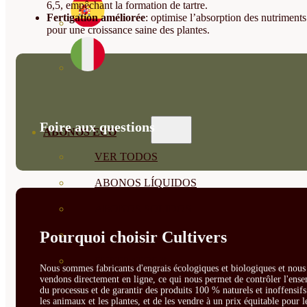
6,5, empêchant la formation de tartre.
Fertigation améliorée
: optimise l’absorption des nutriments
pour une croissance saine des plantes.
Foire aux questions
ABONOS ECO
VER TODOS
ABONOS LÍQUIDOS
ABONOS SOLIDOS
Pourquoi choisir Cultivers
BIOESTIMULANTES
SUSTRATOS Y
Nous sommes fabricants d'engrais écologiques et biologiques et nous 
vendons directement en ligne, ce qui nous permet de contrôler l'ens
DECORATIVAS
du processus et de garantir des produits 100 % naturels et inoffensif
les animaux et les plantes, et de les vendre à un prix équitable pour l