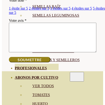
Votre note
*
SEMILLAS RAÍZ
1 étoile sur 5
2 étoiles sur 5
3 étoiles sur 5
4 étoiles sur 5
5 étoiles
sur 5
SEMILLAS LEGUMINOSAS
Votre avis
*
MICROGREEN
CUBIERTAS VEGETALES
TIRAS DE SEMILLAS
BOMBAS DE SEMILLAS
BANDEJAS Y SEMILLEROS
PROFESIONALES
ABONOS POR CULTIVO
VER TODOS
TOMATES
HUERTO