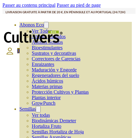
Passer au contenu principal
Passer au pied de page
LIVRAISON GRATUITE À PARTIR DE 20 €, EN PÉNINSULE ET AU PORTUGAL (24/72H)
Abonos Eco
Ver Todos
Abonos Líquidos
Abonos Solidos
Bioestimulantes
0
Sustratos y decorativas
Correctores de Carencias
Enraizantes
Maduración y Engorde
Regeneradores del suelo
Ácidos húmicos
Materias primas
Protección Cultivos y Plantas
Plantas interior
GrowPunch
Semillas
Ver todas
Biodinámicas Demeter
Hortaliza Fruto
Semillas Hortaliza de Hoja
Semillas Aromáticas