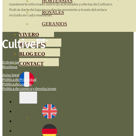
HORTENSIAS
mantenerte informado sobre las actividades y ofertas de Cultivers.
Podrás darte de baja en cualquier momento a través del enlace
ROSALES
incluido en cada newsletter.
GERANIOS
VIVERO
RECURSOS
BLOG ECO
Entreprise
CONTACT
Boutique
Aviso legal
Política de Privacidad
Política de cookies
Política de compra y devoluciones