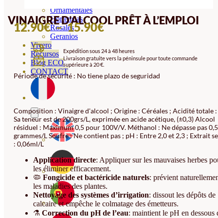
Orquideas
Ornamentales
VINAIGRE D’ALCOOL PRÊT À L’EMPLOI
Hortensias
PLAGE
12.90
€
–
15.90
€
Rosales
Geranios
DE
Vivero
Expédition sous 24 à 48 heures
PRIX :
Recursos
Livraison gratuite vers la péninsule pour toute commande
Blog ECO
supérieure à 20 €.
12.90€
CONTACT
Période de sécurité : No tiene plazo de seguridad
À
15.90€
Composition : Vinaigre d'alcool ; Origine : Céréales ; Acidité totale :
Sa teneur est de 200grs/L, exprimée en acide acétique, (±0,3) Alcool
résiduel : Maximum 0,5 pour 100V/V. Méthanol : Ne dépasse pas 0,5
grammes/L Soufre : Ne contient pas ; pH : Entre 2,0 et 2,3 ; Extrait s
: 0,06ml/L
Application directe
: Appliquer sur les mauvaises herbes po
les éliminer efficacement.
🦠
Fongicide et bactéricide naturels
: prévient naturelleme
les maladies des plantes.
Nettoyage des systèmes d’irrigation
: dissout les dépôts de
calcaire et empêche le colmatage des émetteurs.
⚗️
Correction du pH de l’eau
: maintient le pH en dessous 