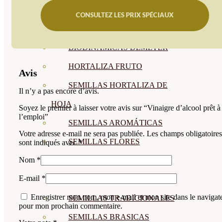
SEMILLAS
CONSULTEZ LES PRIX SPÉCIAUX
VER TODAS
BIODINÁMICAS DEMETER
HORTALIZA FRUTO
Avis
SEMILLAS HORTALIZA DE
Il n’y a pas encore d’avis.
HOJA
Soyez le premier à laisser votre avis sur “Vinaigre d’alcool prêt à
l’emploi”
SEMILLAS AROMÁTICAS
Votre adresse e-mail ne sera pas publiée.
Les champs obligatoires
SEMILLAS FLORES
sont indiqués avec
*
Nom
*
SEMILLAS FLORES
E-mail
*
COMESTIBLES
Enregistrer mon nom, mon e-mail et mon site dans le navigat
SEMILLAS TRADICIONALES
pour mon prochain commentaire.
SEMILLAS BRASICAS