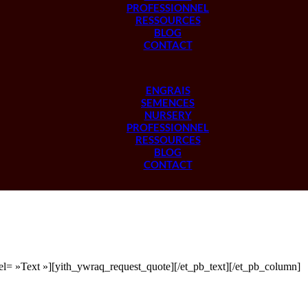
PROFESSIONNEL
RESSOURCES
BLOG
CONTACT
ENGRAIS
SEMENCES
NURSERY
PROFESSIONNEL
RESSOURCES
BLOG
CONTACT
l= »Text »][yith_ywraq_request_quote][/et_pb_text][/et_pb_column]