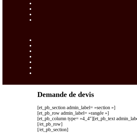
Demande de devis
[et_pb_section admin_label= »section »]
[et_pb_row admin_label= »rangée »]
[et_pb_column type= »4_4″][et_pb_text admin_labe
[/et_pb_row]
[/et_pb_section]