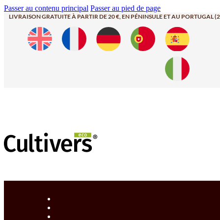
Passer au contenu principal
Passer au pied de page
LIVRAISON GRATUITE À PARTIR DE 20 €, EN PÉNINSULE ET AU PORTUGAL (