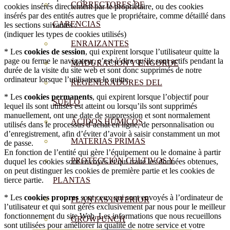
CORRECTORES DE
cookies insérés directement par le propriétaire, ou des cookies
insérés par des entités autres que le propriétaire, comme détaillé dans
CARENCIAS
les sections suivantes :
(indiquer les types de cookies utilisés)
ENRAIZANTES
* Les
cookies de session
, qui expirent lorsque l’utilisateur quitte la
page ou ferme le navigateur, c’est-à-dire qu’ils sont actifs pendant la
MADURACIÓN Y ENGORDE
durée de la visite du site web et sont donc supprimés de notre
ordinateur lorsque l’utilisateur le quitte.
REGENERADORES DEL
* Les
cookies permanents
, qui expirent lorsque l’objectif pour
SUELO
lequel ils sont utilisés est atteint ou lorsqu’ils sont supprimés
manuellement, ont une date de suppression et sont normalement
ÁCIDOS HÚMICOS
utilisés dans le processus d’achat en ligne, de personnalisation ou
d’enregistrement, afin d’éviter d’avoir à saisir constamment un mot
MATERIAS PRIMAS
de passe.
En fonction de l’entité qui gère l’équipement ou le domaine à partir
PROTECCIÓN CULTIVOS Y
duquel les cookies sont envoyés et qui traite les données obtenues,
on peut distinguer les cookies de première partie et les cookies de
tierce partie.
PLANTAS
* Les
cookies propres
sont ceux qui sont envoyés à l’ordinateur de
PLANTAS INTERIOR
l’utilisateur et qui sont gérés exclusivement par nous pour le meilleur
fonctionnement du site Web. Les informations que nous recueillons
GROWPUNCH
sont utilisées pour améliorer la qualité de notre service et votre