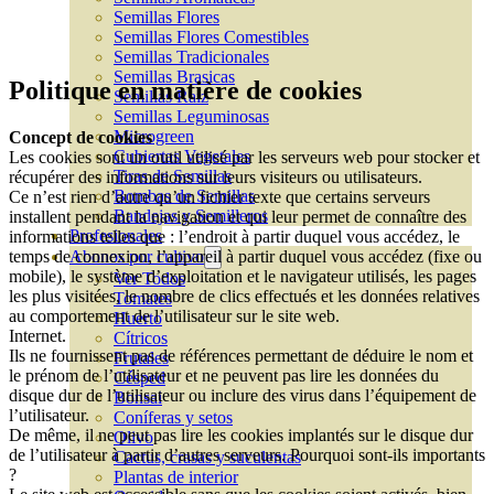
Semillas Flores
Semillas Flores Comestibles
Semillas Tradicionales
Semillas Brasicas
Politique en matière de cookies
Semillas Raíz
Semillas Leguminosas
Microgreen
Concept de cookies
Cubiertas Vegetales
Les cookies sont un outil utilisé par les serveurs web pour stocker et
Tiras de Semillas
récupérer des informations sur leurs visiteurs ou utilisateurs.
Bombas de Semillas
Ce n’est rien d’autre qu’un fichier texte que certains serveurs
Bandejas y Semilleros
installent pendant la navigation et qui leur permet de connaître des
Profesionales
informations telles que : l’endroit à partir duquel vous accédez, le
temps de connexion, l’appareil à partir duquel vous accédez (fixe ou
Abonos por cultivo
mobile), le système d’exploitation et le navigateur utilisés, les pages
Ver Todos
les plus visitées, le nombre de clics effectués et les données relatives
Tomates
au comportement de l’utilisateur sur le site web.
Huerto
Internet.
Cítricos
Ils ne fournissent pas de références permettant de déduire le nom et
Frutales
le prénom de l’utilisateur et ne peuvent pas lire les données du
Césped
disque dur de l’utilisateur ou inclure des virus dans l’équipement de
Bonsai
l’utilisateur.
Coníferas y setos
De même, il ne peut pas lire les cookies implantés sur le disque dur
Olivo
de l’utilisateur à partir d’autres serveurs. Pourquoi sont-ils importants
Cactus, crasas y suculentas
?
Plantas de interior