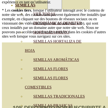
expérience en tant qu’utilisateur.
SEMILLAS
* Les
cookies tiers
, lorsque l’utilisateur interagit avec le contenu de
VER TODAS
notre site web, des cookies tiers peuvent également être installés (par
exemple, en cliquant sur des boutons de réseaux sociaux ou en
BIODINÁMICAS DEMETER
visionnant des vidéos hébergées sur un autre site web), qui sont
ceux installés par un domaine autre que notre site web. Nous ne
pouvons pas accéder aux données stockées dans les cookies d’autres
HORTALIZA FRUTO
sites web lorsque vous naviguez sur ces sites.
SEMILLAS HORTALIZA DE
HOJA
SEMILLAS AROMÁTICAS
SEMILLAS FLORES
SEMILLAS FLORES
COMESTIBLES
SEMILLAS TRADICIONALES
SEMILLAS BRASICAS
10% DESCUENTO POR SUSCRIBIRTE A