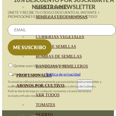
NUESTRA NEWSLETTER
SEMILLAS RAÍZ
ÚNETE Y RECIBE TU CÓDIGO DESCUENTO AL INSTANTE +
PROMOCIONES EXCLUSIVAS. CERO SPAM, ¡PROMETIDO!
SEMILLAS LEGUMINOSAS
MICROGREEN
CUBIERTAS VEGETALES
TIRAS DE SEMILLAS
BOMBAS DE SEMILLAS
Quiero suscribirme a la newsletter
BANDEJAS Y SEMILLEROS
He leido y acepto la
Política de privacidad
PROFESIONALES
Tu email se utilizará exclusivamente para enviarte nuestra newsletter y
ABONOS POR CULTIVO
mantenerte informado sobre las actividades y ofertas de Cultivers.
Podrás darte de baja en cualquier momento a través del enlace
VER TODOS
incluido en cada newsletter.
TOMATES
HUERTO