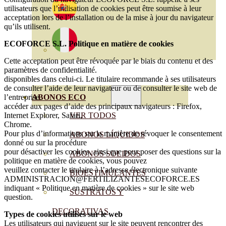
utilisateurs que l’utilisation de cookies peut être soumise à leur
acceptation lors de l’installation ou de la mise à jour du navigateur
qu’ils utilisent.
ECOFORCE S.L. Politique en matière de cookies
Cette acceptation peut être révoquée par le biais du contenu et des
paramètres de confidentialité.
disponibles dans celui-ci. Le titulaire recommande à ses utilisateurs
de consulter l’aide de leur navigateur ou de consulter le site web de
l’entreprise.
ABONOS ECO
accéder aux pages d’aide des principaux navigateurs : Firefox,
Internet Explorer, Safari,
VER TODOS
Chrome.
Pour plus d’informations sur la manière de révoquer le consentement
ABONOS LÍQUIDOS
donné ou sur la procédure
pour désactiver les cookies, ainsi que pour poser des questions sur la
ABONOS SOLIDOS
politique en matière de cookies, vous pouvez
veuillez contacter le titulaire à l’adresse électronique suivante
BIOESTIMULANTES
ADMINISTRACION@FERTILIZANTESECOFORCE.ES
indiquant « Politique en matière de cookies » sur le site web
SUSTRATOS Y
question.
DECORATIVAS
Types de cookies utilisés sur le web
Les utilisateurs qui naviguent sur le site peuvent rencontrer des