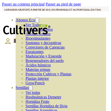
Passer au contenu principal
Passer au pied de page
LIVRAISON GRATUITE À PARTIR DE 20 €, EN PÉNINSULE ET AU PORTUGAL (24/72H)
Abonos Eco
Ver Todos
Abonos Líquidos
Abonos Solidos
Bioestimulantes
0
Sustratos y decorativas
Correctores de Carencias
Enraizantes
Maduración y Engorde
Regeneradores del suelo
Ácidos húmicos
Materias primas
Protección Cultivos y Plantas
Plantas interior
GrowPunch
Semillas
Ver todas
Biodinámicas Demeter
Hortaliza Fruto
Semillas Hortaliza de Hoja
Semillas Aromáticas