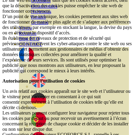
Le site web est accessible sans que les cookies soient activés, bien
Orquideas
que la désactivation des cookies puisse empêcher le site web de
Ornamentales
fonctionner correctement.
Hortensias
D’un point de vue technique, les cookies permettent aux sites web
Rosales
de fonctionner de manière plus agile et de s’adapter aux préférences
Geranios
des utilisateurs, par exemple en stockant la langue, la devise du pays
Vivero
ou en détectant le dispositif d’accès.
Recursos
Ils établissent des niveaux de protection et de sécurité qui
Blog ECO
préviennent ou entravent les cyber-attaques contre le site web ou ses
CONTACT
utilisateurs et permettent aux gestionnaires de médias d’obtenir des
données statistiques collectées pour améliorer la qualité et
l’expérience de leurs services. Ils sont utilisés pour optimiser la
publicité que nous montrons aux utilisateurs, en leur proposant la
publicité qui correspond le mieux à leurs intérêts.
Autorisation pour l’utilisation de cookies
Un avis relatif aux cookies apparaît sur le site web et l’utilisateur ou
le visiteur peut l’accepter en consentant à ce qui suit
consentir expressément à l’utilisation de cookies telle qu’elle est
décrite ci-dessous.
Les utilisateurs peuvent configurer leur navigateur pour rejeter tous
les cookies par défaut ou pour recevoir un avertissement à l’écran
concernant la réception de chaque cookie et décider de les installer
ou non sur leur disque dur.
Configuration du navigateur ECOFORCE S.L. rappelle à ses