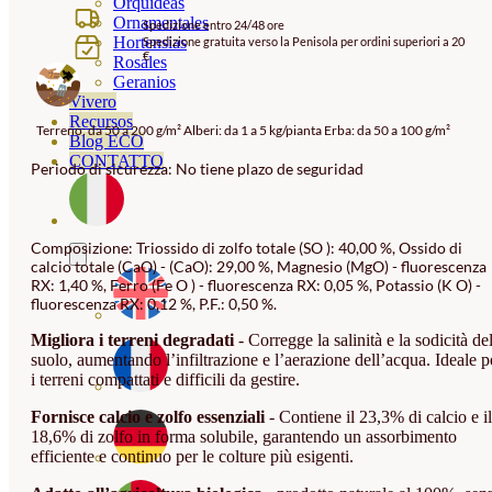
DI
Orquideas
Ornamentales
Spedizione entro 24/48 ore
PREZZO:
Hortensias
Spedizione gratuita verso la Penisola per ordini superiori a 20
€
DA
Rosales
Geranios
16.95€
Vivero
Recursos
A
Terreno: da 50 a 200 g/m² Alberi: da 1 a 5 kg/pianta Erba: da 50 a 100 g/m²
Blog ECO
26.95€
CONTATTO
Periodo di sicurezza: No tiene plazo de seguridad
Composizione: Triossido di zolfo totale (SO ): 40,00 %, Ossido di
calcio totale (CaO) - (CaO): 29,00 %, Magnesio (MgO) - fluorescenza
RX: 1,40 %, Ferro (Fe O ) - fluorescenza RX: 0,05 %, Potassio (K O) -
fluorescenza RX: 0,12 %, P.F.: 0,50 %.
Migliora i terreni degradati
- Corregge la salinità e la sodicità de
suolo, aumentando l’infiltrazione e l’aerazione dell’acqua. Ideale p
i terreni compattati e difficili da gestire.
Fornisce calcio e zolfo essenziali
- Contiene il 23,3% di calcio e il
18,6% di zolfo in forma solubile, garantendo un assorbimento
efficiente e continuo per le colture più esigenti.