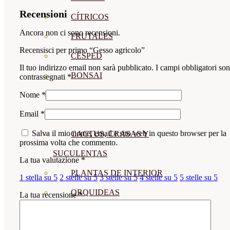
Recensioni
CÍTRICOS
Ancora non ci sono recensioni.
FRUTALES
Recensisci per primo “Gesso agricolo”
CÉSPED
Il tuo indirizzo email non sarà pubblicato.
I campi obbligatori so
BONSAI
contrassegnati
*
CONÍFERAS Y SETOS
Nome
*
Email
*
OLIVO
Salva il mio nome, email e sito web in questo browser per la
CACTUS, CRASAS Y
prossima volta che commento.
SUCULENTAS
La tua valutazione
*
PLANTAS DE INTERIOR
1 stella su 5
2 stelle su 5
3 stelle su 5
4 stelle su 5
5 stelle su 5
ORQUIDEAS
La tua recensione
*
ORNAMENTALES