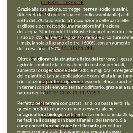
CORRECTORES DE
Grazie alla sua azione, corregge i
terreni sodici e salini
,
CARENCIAS
riducendo la PSI (percentuale di sodio scambiabile) al di
sotto del 5%, favorendo la flocculazione delle particelle
ENRAIZANTES
argillose e permettendo una maggiore infiltrazione
dell’acqua. Studi condotti in Brasile hanno dimostrato ch
MADURACIÓN Y ENGORDE
il suo utilizzo aumenta l’apparato radicale di colture come
il mais, la soia o il grano di oltre il 600%, con un aumento
REGENERADORES DEL
della resa fino al 50%.
Oltre a
migliorare la struttura fisica del terreno
, il gesso
SUELO
agricolo combatte la formazione di croste superficiali,
aumenta l’ossigenazione delle radici e migliora l’emergen
ÁCIDOS HÚMICOS
delle piantine. La sua applicazione è consigliata in autun
o in soluzione per fertirrigazione, essendo efficace anche
MATERIAS PRIMAS
in terreni con pH elevato senza modificarlo, grazie alla su
natura neutra.
PROTECCIÓN CULTIVOS Y
Perfetto per i terreni compattati, aridi o a bassa fertilità,
PLANTAS
questo prodotto è uno strumento essenziale per
un’
agricoltura biologica
efficiente. La confezione
da 25 k
PLANTAS INTERIOR
ne facilita il dosaggio
in base all’analisi del terreno. Sia
come
correttivo che come fertilizzante
per colture
GROWPUNCH
esigenti come arachidi, angurie o pomodori, il gesso