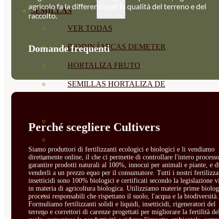
agricolo fa la differenza per la qualità del terreno e del
SEMILLAS
raccolto.
VER TODAS
BIODINÁMICAS DEMETER
Domande frequenti
HORTALIZA FRUTO
SEMILLAS HORTALIZA DE
HOJA
SEMILLAS AROMÁTICAS
Perché scegliere Cultivers
SEMILLAS FLORES
Siamo produttori di fertilizzanti ecologici e biologici e li vendiamo
direttamente online, il che ci permette di controllare l'intero processo
SEMILLAS FLORES
garantire prodotti naturali al 100%, innocui per animali e piante, e d
venderli a un prezzo equo per il consumatore. Tutti i nostri fertilizza
COMESTIBLES
insetticidi sono 100% biologici e certificati secondo la legislazione v
in materia di agricoltura biologica. Utilizziamo materie prime biolog
SEMILLAS TRADICIONALES
processi responsabili che rispettano il suolo, l'acqua e la biodiversità.
Formuliamo fertilizzanti solidi e liquidi, insetticidi, rigeneratori del
terreno e correttori di carenze progettati per migliorare la fertilità de
SEMILLAS BRASICAS