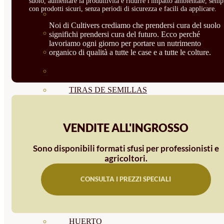
suolo, aumentare la produttività e ridurre l'impatto ambientale, semp
con prodotti sicuri, senza periodi di sicurezza e facili da applicare.
SEMILLAS RAÍZ
Noi di Cultivers crediamo che prendersi cura del suolo
SEMILLAS LEGUMINOSAS
significhi prendersi cura del futuro. Ecco perché
lavoriamo ogni giorno per portare un nutrimento
MICROGREEN
organico di qualità a tutte le case e a tutte le colture.
CUBIERTAS VEGETALES
TIRAS DE SEMILLAS
BOMBAS DE SEMILLAS
VENDITE ALL'INGROSSO
BANDEJAS Y SEMILLEROS
PROFESIONALES
Sono disponibili formati sfusi per professionisti e
agricoltori.
ABONOS POR CULTIVO
CONSULTA I PREZZI SPECIALI
VER TODOS
TOMATES
HUERTO