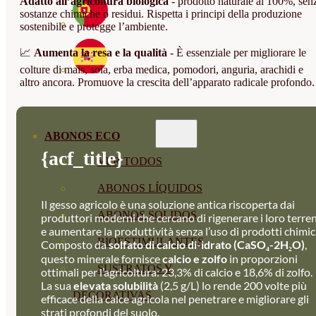
Adatto all’agricoltura biologica
- prodotto naturale al 100%, sen
sostanze chimiche o residui. Rispetta i principi della produzione
sostenibile e protegge l’ambiente.
📈
Aumenta la resa e la qualità
- È essenziale per migliorare le
colture di mais, soia, erba medica, pomodori, anguria, arachidi e
altro ancora. Promuove la crescita dell’apparato radicale profondo.
ABONOS ECO
{acf_title}
VER TODOS
ABONOS LÍQUIDOS
Il gesso agricolo è una soluzione antica riscoperta dai
ABONOS SOLIDOS
produttori moderni che cercano di rigenerare i loro terren
e aumentare la produttività senza l’uso di prodotti chimici
BIOESTIMULANTES
Composto da
solfato di calcio di-idrato (CaSO₄-2H₂O)
,
questo minerale fornisce
calcio e zolfo
in proporzioni
SUSTRATOS Y
ottimali per l’agricoltura: 23,3% di calcio e 18,6% di zolfo.
La sua
elevata solubilità
(2,5 g/L) lo rende 200 volte più
DECORATIVAS
efficace della calce agricola nel penetrare e migliorare gli
strati profondi del suolo.