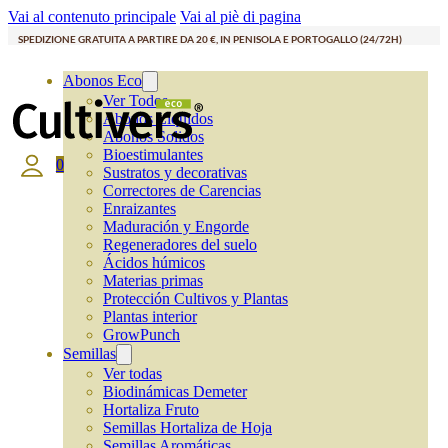
Vai al contenuto principale
Vai al piè di pagina
SPEDIZIONE GRATUITA A PARTIRE DA 20 €, IN PENISOLA E PORTOGALLO (24/72H)
Abonos Eco
Ver Todos
Abonos Líquidos
Abonos Solidos
Bioestimulantes
0
Sustratos y decorativas
Correctores de Carencias
Enraizantes
Maduración y Engorde
Regeneradores del suelo
Ácidos húmicos
Materias primas
Protección Cultivos y Plantas
Plantas interior
GrowPunch
Semillas
Ver todas
Biodinámicas Demeter
Hortaliza Fruto
Semillas Hortaliza de Hoja
Semillas Aromáticas