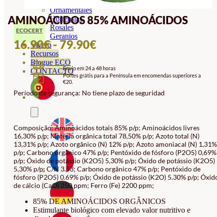
Orquideas
Ornamentales
AMINOÁCIDOS 85% AMINOÁCIDOS
Hortensias
Rosales
ECOCERT
Geranios
INTERVALO
16.90
€
-
79.90
€
Vivero
Recursos
DE
Blogue ECO
Envio em 24 a 48 horas
PREÇOS:
CONTACTO
Portes grátis para a Península em encomendas superiores a
€20.
16.90€
Período de segurança: No tiene plazo de seguridad
A
79.90€
Composição: Aminoácidos totais 85% p/p; Aminoácidos livres
16,30% p/p; Matéria orgânica total 78,50% p/p; Azoto total (N)
13,31% p/p; Azoto orgânico (N) 12% p/p; Azoto amoniacal (N) 1,31%
p/p; Carbono orgânico 47% p/p; Pentóxido de fósforo (P2O5) 0,69%
p/p; Óxido de potássio (K2O5) 5,30% p/p; Óxido de potássio (K2O5)
5,30% p/p; C/N 3.53; Carbono orgânico 47% p/p; Pentóxido de
fósforo (P2O5) 0.69% p/p; Óxido de potássio (K2O) 5.30% p/p; Óxid
de cálcio (CaO) 250 ppm; Ferro (Fe) 2200 ppm;
85% DE AMINOÁCIDOS ORGÂNICOS
Estimulante biológico com elevado valor nutritivo e