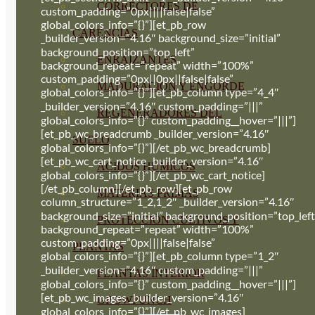
CORRECTORES DE
custom_padding=”0px||||false|false”
global_colors_info=”{}”][et_pb_row
CARENCIAS
_builder_version=”4.16″ background_size=”initial”
background_position=”top_left”
ENRAIZANTES
background_repeat=”repeat” width=”100%”
custom_padding=”0px||0px||false|false”
MADURACIÓN Y ENGORDE
global_colors_info=”{}”][et_pb_column type=”4_4″
_builder_version=”4.16″ custom_padding=”|||”
REGENERADORES DEL
global_colors_info=”{}” custom_padding__hover=”|||”]
[et_pb_wc_breadcrumb _builder_version=”4.16″
SUELO
global_colors_info=”{}”][/et_pb_wc_breadcrumb]
[et_pb_wc_cart_notice _builder_version=”4.16″
ÁCIDOS HÚMICOS
global_colors_info=”{}”][/et_pb_wc_cart_notice]
[/et_pb_column][/et_pb_row][et_pb_row
MATERIAS PRIMAS
column_structure=”1_2,1_2″ _builder_version=”4.16″
background_size=”initial” background_position=”top_left
PROTECCIÓN CULTIVOS Y
background_repeat=”repeat” width=”100%”
custom_padding=”0px||||false|false”
PLANTAS
global_colors_info=”{}”][et_pb_column type=”1_2″
_builder_version=”4.16″ custom_padding=”|||”
PLANTAS INTERIOR
global_colors_info=”{}” custom_padding__hover=”|||”]
[et_pb_wc_images _builder_version=”4.16″
GROWPUNCH
global_colors_info=”{}”][/et_pb_wc_images]