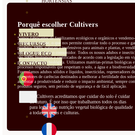
HORTENSIAS
ROSALES
Porquê escolher Cultivers
GERANIOS
VIVERO
Somos fabricantes de fertilizantes ecológicos e orgânicos e vendemo-
diretamente online, o que nos permite controlar todo o processo e ga
RECURSOS
produtos 100% naturais e inofensivos para animais e plantas, e vendê
um preço justo para o consumidor. Todos os nossos adubos e insectic
BLOGUE ECO
são 100% biológicos e certificados de acordo com a legislação em vi
para a agricultura biológica. Utilizamos matérias-primas biológicas e
CONTACTO
processos responsáveis que respeitam o solo, a água e a biodiversidad
Formulamos adubos sólidos e líquidos, insecticidas, regeneradores de
e corretores de carências destinados a melhorar a fertilidade dos solo
aumentar a produtividade e reduzir o impacto ambiental, sempre co
produtos seguros, sem período de segurança e de fácil aplicação.
Na Cultivers acreditamos que cuidar do solo é cuidar
do futuro. É por isso que trabalhamos todos os dias
para levar uma nutrição vegetal biológica de qualidade
a todas as casas e culturas.