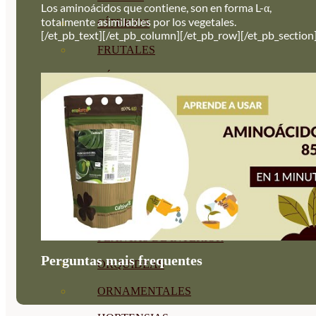
Los aminoácidos que contiene, son en forma L-α,
totalmente asimilables por los vegetales.
CÍTRICOS
[/et_pb_text][/et_pb_column][/et_pb_row][/et_pb_section
FRUTALES
CÉSPED
BONSAI
CONÍFERAS Y SETOS
OLIVO
CACTUS, CRASAS Y
SUCULENTAS
PLANTAS DE INTERIOR
Perguntas mais frequentes
ORQUIDEAS
ORNAMENTALES