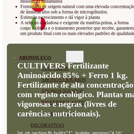
dissolução instantânea
Formulado de origem natural com uma elevada concentraçã
de aminoácidos sob a forma de microgrânulos.
Estimula o crescimento e dá vigor à planta
A seleção cuidadosa e exigente da matéria-prima, a forma
como é obtida e o tratamento posterior que recebe, garantem
um produto final com os mais elevados padrões de qualidad
ABONOS ECO
CULTIVERS Fertilizante
VER TODOS
Aminoácido 85% + Ferro 1 kg.
ABONOS LÍQUIDOS
Fertilizante de alta concentração
ABONOS SOLIDOS
com registo ecológico. Plantas m
vigorosas e negras (livres de
BIOESTIMULANTES
carências nutricionais).
SUSTRATOS Y
DECORATIVAS
[et_pb_section fb_built=”1″ _builder_version=”4.16″