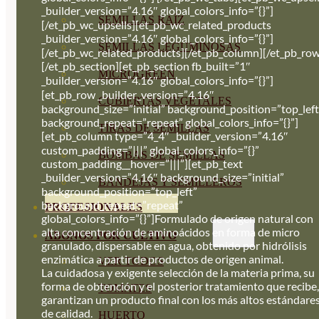
_builder_version=”4.16″ global_colors_info=”{}”]
SEMILLAS RAÍZ
[/et_pb_wc_upsells][et_pb_wc_related_products
_builder_version=”4.16″ global_colors_info=”{}”]
SEMILLAS LEGUMINOSAS
[/et_pb_wc_related_products][/et_pb_column][/et_pb_row
[/et_pb_section][et_pb_section fb_built=”1″
MICROGREEN
_builder_version=”4.16″ global_colors_info=”{}”]
[et_pb_row _builder_version=”4.16″
CUBIERTAS VEGETALES
background_size=”initial” background_position=”top_left
background_repeat=”repeat” global_colors_info=”{}”]
TIRAS DE SEMILLAS
[et_pb_column type=”4_4″ _builder_version=”4.16″
custom_padding=”|||” global_colors_info=”{}”
BOMBAS DE SEMILLAS
custom_padding__hover=”|||”][et_pb_text
_builder_version=”4.16″ background_size=”initial”
BANDEJAS Y SEMILLEROS
background_position=”top_left”
background_repeat=”repeat”
PROFESIONALES
global_colors_info=”{}”]Formulado de origen natural con
alta concentración de aminoácidos en forma de micro
ABONOS POR CULTIVO
granulado, dispersable en agua, obtenido por hidrólisis
enzimática a partir de productos de origen animal.
VER TODOS
La cuidadosa y exigente selección de la materia prima, su
forma de obtención y el posterior tratamiento que recibe,
TOMATES
garantizan un producto final con los más altos estándare
de calidad.
HUERTO