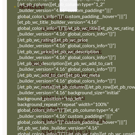
[/et_pb_column][et_pb_column type=”1_2″
SEMILLAS
_builder_version=”4.16″ custom_padding=”|||”
global_colors_info=”{}” custom_padding__hover=”|||”]
VER TODAS
[et_pb_wc_title _builder_version=”4.16″
global_colors_info=”{}”][/et_pb_wc_title][et_pb_wc_rating
BIODINÁMICAS DEMETER
_builder_version=”4.16″ global_colors_info=”{}”]
[/et_pb_wc_rating][et_pb_wc_price
HORTALIZA FRUTO
_builder_version=”4.16″ global_colors_info=”{}”]
[/et_pb_wc_price][et_pb_wc_description
SEMILLAS HORTALIZA DE
_builder_version=”4.16″ global_colors_info=”{}”]
[/et_pb_wc_description][et_pb_wc_add_to_cart
HOJA
_builder_version=”4.16″ global_colors_info=”{}”]
SEMILLAS AROMÁTICAS
[/et_pb_wc_add_to_cart][et_pb_wc_meta
_builder_version=”4.16″ global_colors_info=”{}”]
SEMILLAS FLORES
[/et_pb_wc_meta][/et_pb_column][/et_pb_row][et_pb_ro
_builder_version=”4.16″ background_size=”initial”
SEMILLAS FLORES
background_position=”top_left”
background_repeat=”repeat” width=”100%”
COMESTIBLES
global_colors_info=”{}”][et_pb_column type=”4_4″
_builder_version=”4.16″ custom_padding=”|||”
SEMILLAS TRADICIONALES
global_colors_info=”{}” custom_padding__hover=”|||”]
[et_pb_wc_tabs _builder_version=”4.16″
SEMILLAS BRASICAS
global_colors_info=”{}”] [/et_pb_wc_tabs][et_pb_wc_upsel