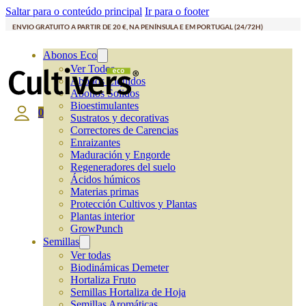
Saltar para o conteúdo principal
Ir para o footer
ENVIO GRATUITO A PARTIR DE 20 €, NA PENÍNSULA E EM PORTUGAL (24/72H)
Abonos Eco
Ver Todos
Abonos Líquidos
Abonos Solidos
Bioestimulantes
0
Sustratos y decorativas
Correctores de Carencias
Enraizantes
Maduración y Engorde
Regeneradores del suelo
Ácidos húmicos
Materias primas
Protección Cultivos y Plantas
Plantas interior
GrowPunch
Semillas
Ver todas
Biodinámicas Demeter
Hortaliza Fruto
Semillas Hortaliza de Hoja
Semillas Aromáticas