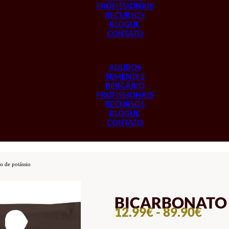
PROFISSIONAIS
RECURSOS
BLOGUE
CONTATO
ADUBOS
SEMENTES
BERÇÁRIO
PROFISSIONAIS
RECURSOS
BLOGUE
CONTATO
o de potássio
BICARBONATO 
INT
12.99
€
-
89.90
€
DE