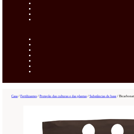
Casa
/
Fertilizantes
/
Proteção das culturas e das plantas
/
Substâncias de base
/
Bicarbonat