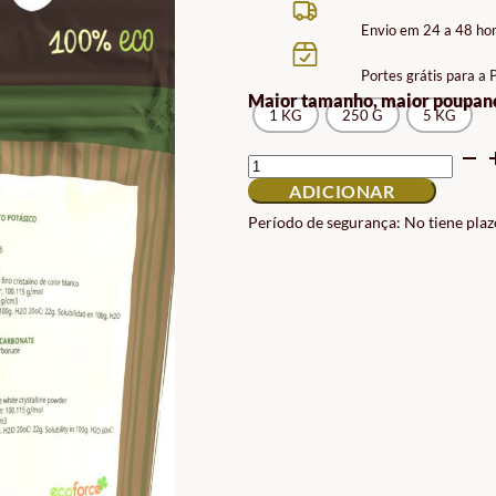
PRE
Envio em 24 a 48 ho
12.9
Portes grátis para a
A
Maior tamanho, maior poupan
1 KG
250 G
5 KG
89.9
QUANTIDADE
DE
ADICIONAR
BICARBONATO
DE
Período de segurança: No tiene plaz
POTÁSSIO