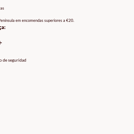
ÇOS:
ras
9€
 Península em encomendas superiores a €20.
ça:
0€
o de seguridad