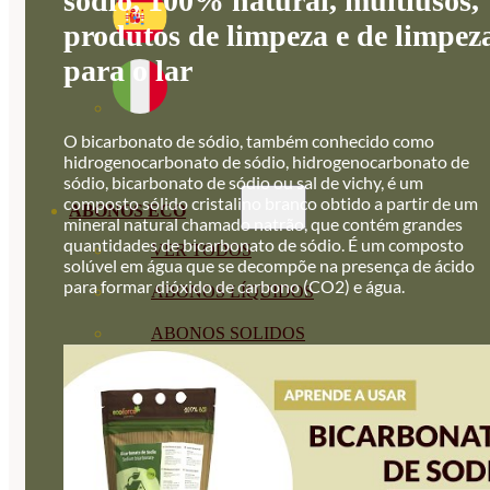
sódio, 100% natural, multiusos,
produtos de limpeza e de limpez
para o lar
O bicarbonato de sódio, também conhecido como
hidrogenocarbonato de sódio, hidrogenocarbonato de
sódio, bicarbonato de sódio ou sal de vichy, é um
composto sólido cristalino branco obtido a partir de um
ABONOS ECO
mineral natural chamado natrão, que contém grandes
quantidades de bicarbonato de sódio. É um composto
VER TODOS
solúvel em água que se decompõe na presença de ácido
para formar dióxido de carbono (CO2) e água.
ABONOS LÍQUIDOS
ABONOS SOLIDOS
BIOESTIMULANTES
SUSTRATOS Y
DECORATIVAS