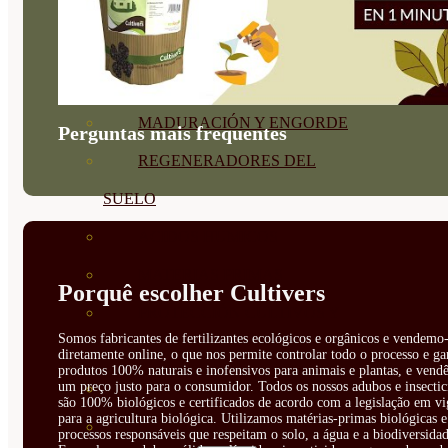
CORRECTORES DE
CARENCIAS
ENRAIZANTES
MADURACIÓN Y ENGORDE
Perguntas mais frequentes
REGENERADORES DEL
SUELO
ÁCIDOS HÚMICOS
MATERIAS PRIMAS
Porquê escolher Cultivers
PROTECCIÓN CULTIVOS Y
Somos fabricantes de fertilizantes ecológicos e orgânicos e vendemo-
PLANTAS
diretamente online, o que nos permite controlar todo o processo e ga
produtos 100% naturais e inofensivos para animais e plantas, e vendê
um preço justo para o consumidor. Todos os nossos adubos e insectic
PLANTAS INTERIOR
são 100% biológicos e certificados de acordo com a legislação em vi
para a agricultura biológica. Utilizamos matérias-primas biológicas e
GROWPUNCH
processos responsáveis que respeitam o solo, a água e a biodiversidad