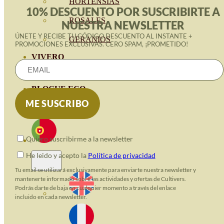
HORTENSIAS
10% DESCUENTO POR SUSCRIBIRTE A
ROSALES
NUESTRA NEWSLETTER
ÚNETE Y RECIBE TU CÓDIGO DESCUENTO AL INSTANTE +
GERANIOS
PROMOCIONES EXCLUSIVAS. CERO SPAM, ¡PROMETIDO!
VIVERO
RECURSOS
BLOGUE ECO
CONTACTO
Quiero suscribirme a la newsletter
He leido y acepto la
Política de privacidad
Tu email se utilizará exclusivamente para enviarte nuestra newsletter y
mantenerte informado sobre las actividades y ofertas de Cultivers.
Podrás darte de baja en cualquier momento a través del enlace
incluido en cada newsletter.