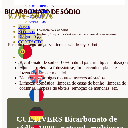
Orquideas
Ornamentales
BICARBONATO DE SÓDIO
Hortensias
INTERVALO
9.79
€
-
59.97
€
Rosales
Geranios
DE
Vivero
Envio em 24 a 48 horas
PREÇOS:
Recursos
Portes grátis para a Península em encomendas superiores a
Blogue ECO
€20.
9.79€
CONTACTO
Período de segurança: No tiene plazo de seguridad
A
59.97€
Bicarbonato de sódio 100% natural para múltiplas utilizaçõe
Ajuda a acelerar a fotossíntese, fortalecendo a planta e
fazendo-a crescer mais folhas.
Mantém as formigas e outros insectos afastados.
Limpeza doméstica: limpeza de casas de banho, limpeza de
cozinhas, limpeza de têxteis, remoção de manchas, etc.
CULTIVERS Bicarbonato de