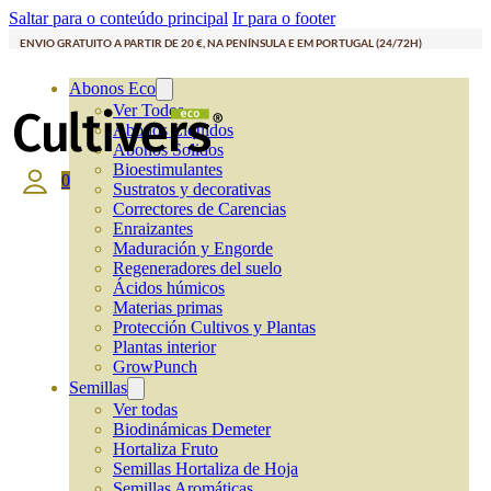
Saltar para o conteúdo principal
Ir para o footer
ENVIO GRATUITO A PARTIR DE 20 €, NA PENÍNSULA E EM PORTUGAL (24/72H)
Abonos Eco
Ver Todos
Abonos Líquidos
Abonos Solidos
Bioestimulantes
0
Sustratos y decorativas
Correctores de Carencias
Enraizantes
Maduración y Engorde
Regeneradores del suelo
Ácidos húmicos
Materias primas
Protección Cultivos y Plantas
Plantas interior
GrowPunch
Semillas
Ver todas
Biodinámicas Demeter
Hortaliza Fruto
Semillas Hortaliza de Hoja
Semillas Aromáticas