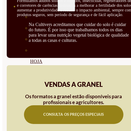
Formulamos adubos sólidos e líquidos, insecticidas, regeneradores de
e corretores de carências destinados a melhorar a fertilidade dos solo
SEMILLAS
aumentar a produtividade e reduzir o impacto ambiental, sempre co
produtos seguros, sem período de segurança e de fácil aplicação.
VER TODAS
Na Cultivers acreditamos que cuidar do solo é cuidar
BIODINÁMICAS DEMETER
do futuro. É por isso que trabalhamos todos os dias
para levar uma nutrição vegetal biológica de qualidade
HORTALIZA FRUTO
a todas as casas e culturas.
SEMILLAS HORTALIZA DE
HOJA
SEMILLAS AROMÁTICAS
VENDAS A GRANEL
SEMILLAS FLORES
SEMILLAS FLORES
Os formatos a granel estão disponíveis para
profissionais e agricultores.
COMESTIBLES
CONSULTA OS PREÇOS ESPECIAIS
SEMILLAS TRADICIONALES
SEMILLAS BRASICAS