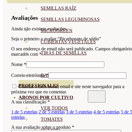
SEMILLAS RAÍZ
Avaliações
SEMILLAS LEGUMINOSAS
Ainda não existem avaliações.
MICROGREEN
Seja o primeiro a avaliar “Bicarbonato de sódio”
CUBIERTAS VEGETALES
O seu endereço de email não será publicado.
Campos obrigatório
TIRAS DE SEMILLAS
marcados com
*
BOMBAS DE SEMILLAS
Nome
*
Correio eletrónico
*
BANDEJAS Y SEMILLEROS
PROFESIONALES
Guardar o meu nome, email e site neste navegador para a
próxima vez que eu comentar.
ABONOS POR CULTIVO
A sua classificação
*
VER TODOS
1 de 5 estrelas
2 de 5 estrelas
3 de 5 estrelas
4 de 5 estrelas
5 de 
estrelas
TOMATES
A sua avaliação sobre o produto
*
HUERTO