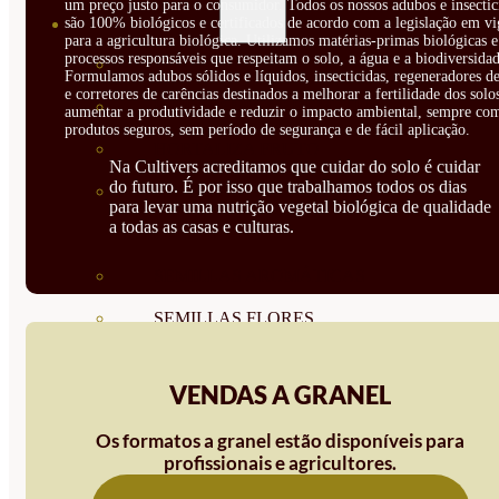
um preço justo para o consumidor. Todos os nossos adubos e insectic
são 100% biológicos e certificados de acordo com a legislação em vi
SEMILLAS
para a agricultura biológica. Utilizamos matérias-primas biológicas e
processos responsáveis que respeitam o solo, a água e a biodiversidad
VER TODAS
Formulamos adubos sólidos e líquidos, insecticidas, regeneradores de
e corretores de carências destinados a melhorar a fertilidade dos solo
BIODINÁMICAS DEMETER
aumentar a produtividade e reduzir o impacto ambiental, sempre co
produtos seguros, sem período de segurança e de fácil aplicação.
HORTALIZA FRUTO
Na Cultivers acreditamos que cuidar do solo é cuidar
do futuro. É por isso que trabalhamos todos os dias
SEMILLAS HORTALIZA DE
para levar uma nutrição vegetal biológica de qualidade
a todas as casas e culturas.
HOJA
SEMILLAS AROMÁTICAS
SEMILLAS FLORES
SEMILLAS FLORES
VENDAS A GRANEL
COMESTIBLES
Os formatos a granel estão disponíveis para
SEMILLAS TRADICIONALES
profissionais e agricultores.
SEMILLAS BRASICAS