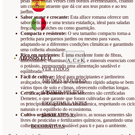
pelas suas folhas verdes com bordos avermelhados, criando
um contraste atraente que dá cor aos teus pratos e ao teu
jardim.
Sabor suave e crocante:
Esta alface romana oferece um
sabor delicado e uma textura estaladiça, ideal para saladas
frescas, sanduíches ou como guarnição.
Compacta e resistente:
O seu tamanho compacto torna-a
perfeita para pequenos jardins ou mesmo para vasos,
adaptando-se a diferentes condições climáticas e garantindo
uma colheita abundante.
Rico em nutrientes:
É uma excelente fonte de fibras,
ABONOS ECO
antioxidantes, vitaminas A, C e K, e minerais essenciais co
o potássio, promovendo uma alimentação saudável e
VER TODOS
equilibrada.
Fácil de cultivar:
Ideal para principiantes e jardineiros
ABONOS LÍQUIDOS
avançados, esta alface de crescimento rápido adapta-se bem 
vários tipos de solo e climas, oferecendo colheitas longas.
ABONOS SOLIDOS
Certificação Demeter:
Estas sementes são certificadas
Demeter, o que garante que foram cultivadas de acordo com
BIOESTIMULANTES
os princípios da agricultura biodinâmica, respeitando os cicl
naturais e o equilíbrio do ecossistema.
Cultivo orgânico:
100% orgânico, as nossas sementes são
SUSTRATOS Y
livres de pesticidas e fertilizantes químicos, garantindo uma
colheita sustentável e saudável para ti e para o ambiente.
DECORATIVAS