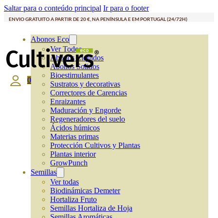
Saltar para o conteúdo principal
Ir para o footer
ENVIO GRATUITO A PARTIR DE 20 €, NA PENÍNSULA E EM PORTUGAL (24/72H)
Abonos Eco
Ver Todos
Abonos Líquidos
Abonos Solidos
Bioestimulantes
0
Sustratos y decorativas
Correctores de Carencias
Enraizantes
Maduración y Engorde
Regeneradores del suelo
Ácidos húmicos
Materias primas
Protección Cultivos y Plantas
Plantas interior
GrowPunch
Semillas
Ver todas
Biodinámicas Demeter
Hortaliza Fruto
Semillas Hortaliza de Hoja
Semillas Aromáticas