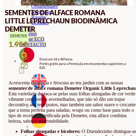
Orquideas
Ornamentales
SEMENTES DE ALFACE ROMANA
Hortensias
Rosales
LITTLE LEPRECHAUN BIODINÂMICA
Geranios
DEMETER
Vivero
Recursos
DEMETER
Blogue ECO
1.95
€
CONTACTO
Envio em 24 a 48 horas
Portes grátis para a Península em encomendas superiores a
€20.
Acrescenta elegância e frescura ao teu jardim com as nossas
sementes de alface romana Demeter Organic Little Leprecha
Esta variedade destaca-se pelas suas folhas alongadas de cor verde
vibrante com bordas avermelhadas, que não só dão um toque
decorativo aos teus pratos, mas também um sabor suave e crocante
que a torna perfeita para saladas, wraps ou como base para todo o
tipo de receitas. Certificada pela Demeter, esta alface combina
beleza, sabor e sustentabilidade.
Folhas alongadas e bicolores:
O Duendezinho distingue-s