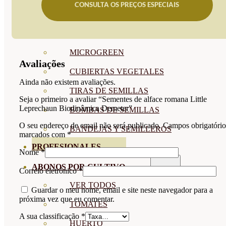
CONSULTA OS PREÇOS ESPECIAIS
SEMILLAS RAÍZ
SEMILLAS LEGUMINOSAS
MICROGREEN
Avaliações
CUBIERTAS VEGETALES
Ainda não existem avaliações.
TIRAS DE SEMILLAS
Seja o primeiro a avaliar “Sementes de alface romana Little
Leprechaun Biodinâmica Demeter”
BOMBAS DE SEMILLAS
O seu endereço de email não será publicado.
Campos obrigatório
BANDEJAS Y SEMILLEROS
marcados com
*
PROFESIONALES
Nome
*
ABONOS POR CULTIVO
Correio eletrónico
*
VER TODOS
Guardar o meu nome, email e site neste navegador para a
próxima vez que eu comentar.
TOMATES
A sua classificação
*
HUERTO