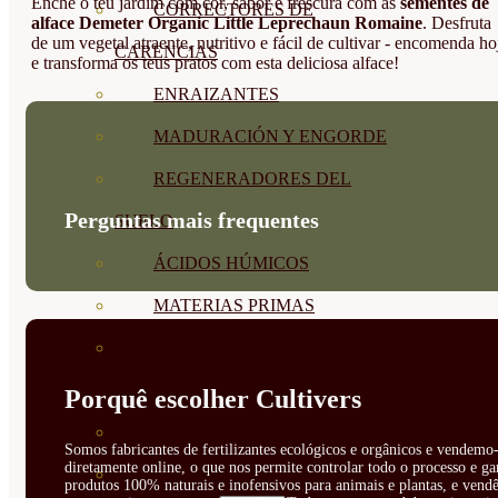
Enche o teu jardim com cor, sabor e frescura com as
sementes de
CORRECTORES DE
alface Demeter Organic Little Leprechaun Romaine
. Desfruta
de um vegetal atraente, nutritivo e fácil de cultivar - encomenda ho
CARENCIAS
e transforma os teus pratos com esta deliciosa alface!
ENRAIZANTES
MADURACIÓN Y ENGORDE
REGENERADORES DEL
Perguntas mais frequentes
SUELO
ÁCIDOS HÚMICOS
MATERIAS PRIMAS
PROTECCIÓN CULTIVOS Y
PLANTAS
Porquê escolher Cultivers
PLANTAS INTERIOR
Somos fabricantes de fertilizantes ecológicos e orgânicos e vendemo-
diretamente online, o que nos permite controlar todo o processo e ga
GROWPUNCH
produtos 100% naturais e inofensivos para animais e plantas, e vendê