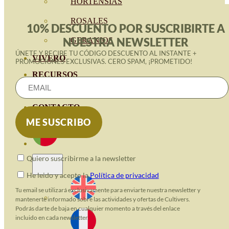
HORTENSIAS
ROSALES
10% DESCUENTO POR SUSCRIBIRTE A
NUESTRA NEWSLETTER
GERANIOS
ÚNETE Y RECIBE TU CÓDIGO DESCUENTO AL INSTANTE +
VIVERO
PROMOCIONES EXCLUSIVAS. CERO SPAM, ¡PROMETIDO!
RECURSOS
BLOGUE ECO
CONTACTO
Quiero suscribirme a la newsletter
He leido y acepto la
Política de privacidad
Tu email se utilizará exclusivamente para enviarte nuestra newsletter y
mantenerte informado sobre las actividades y ofertas de Cultivers.
Podrás darte de baja en cualquier momento a través del enlace
incluido en cada newsletter.