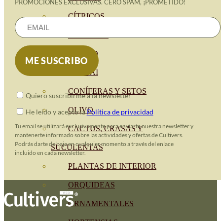
PROMOCIONES EXCLUSIVAS. CERO SPAM, ¡PROMETIDO!
CÍTRICOS
FRUTALES
CÉSPED
BONSAI
CONÍFERAS Y SETOS
Quiero suscribirme a la newsletter
OLIVO
He leido y acepto la
Política de privacidad
Tu email se utilizará exclusivamente para enviarte nuestra newsletter y
CACTUS, CRASAS Y
mantenerte informado sobre las actividades y ofertas de Cultivers.
Podrás darte de baja en cualquier momento a través del enlace
SUCULENTAS
incluido en cada newsletter.
PLANTAS DE INTERIOR
ORQUIDEAS
ORNAMENTALES