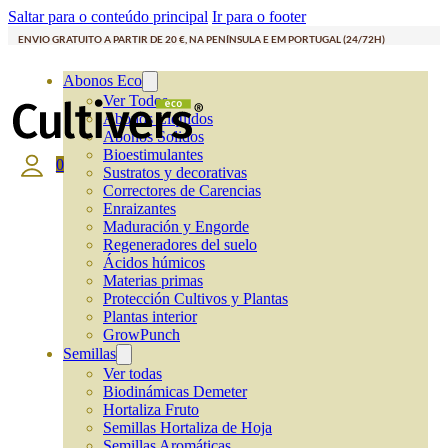
Saltar para o conteúdo principal
Ir para o footer
ENVIO GRATUITO A PARTIR DE 20 €, NA PENÍNSULA E EM PORTUGAL (24/72H)
Abonos Eco
Ver Todos
Abonos Líquidos
Abonos Solidos
Bioestimulantes
0
Sustratos y decorativas
Correctores de Carencias
Enraizantes
Maduración y Engorde
Regeneradores del suelo
Ácidos húmicos
Materias primas
Protección Cultivos y Plantas
Plantas interior
GrowPunch
Semillas
Ver todas
Biodinámicas Demeter
Hortaliza Fruto
Semillas Hortaliza de Hoja
Semillas Aromáticas