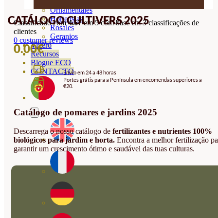
Orquideas
Ornamentales
CATÁLOGO CULTIVERS 2025
Hortensias
Classificado com
4.67
em 5 com base em
3
classificações de
Rosales
clientes
Geranios
0
customer reviews
Vivero
0.00
€
Recursos
Blogue ECO
CONTACTO
Envio em 24 a 48 horas
Portes grátis para a Península em encomendas superiores a
€20.
Catálogo de pomares e jardins 2025
Descarrega o nosso catálogo de
fertilizantes e nutrientes 100%
biológicos para jardim e horta.
Encontra a melhor fertilização pa
garantir um crescimento ótimo e saudável das tuas culturas.