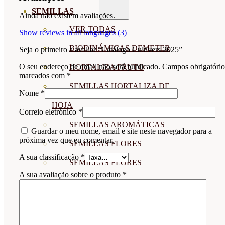
SEMILLAS
Ainda não existem avaliações.
VER TODAS
Show reviews in all languages (3)
BIODINÁMICAS DEMETER
Seja o primeiro a avaliar “Catálogo Cultivers 2025”
O seu endereço de email não será publicado.
Campos obrigatório
HORTALIZA FRUTO
marcados com
*
SEMILLAS HORTALIZA DE
Nome
*
HOJA
Correio eletrónico
*
SEMILLAS AROMÁTICAS
Guardar o meu nome, email e site neste navegador para a
próxima vez que eu comentar.
SEMILLAS FLORES
A sua classificação
*
SEMILLAS FLORES
A sua avaliação sobre o produto
*
COMESTIBLES
SEMILLAS TRADICIONALES
SEMILLAS BRASICAS