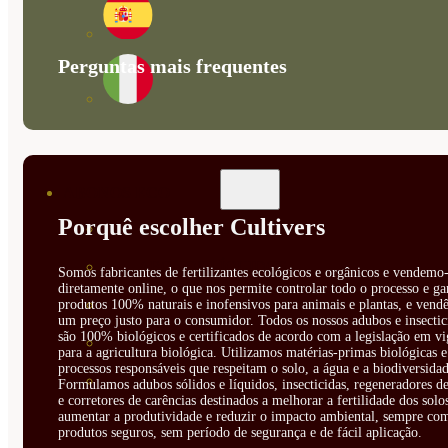
Perguntas mais frequentes
ABONOS ECO
Porquê escolher Cultivers
VER TODOS
ABONOS LÍQUIDOS
Somos fabricantes de fertilizantes ecológicos e orgânicos e vendemo-
diretamente online, o que nos permite controlar todo o processo e ga
ABONOS SOLIDOS
produtos 100% naturais e inofensivos para animais e plantas, e vendê
um preço justo para o consumidor. Todos os nossos adubos e insectic
são 100% biológicos e certificados de acordo com a legislação em vi
BIOESTIMULANTES
para a agricultura biológica. Utilizamos matérias-primas biológicas e
processos responsáveis que respeitam o solo, a água e a biodiversidad
SUSTRATOS Y
Formulamos adubos sólidos e líquidos, insecticidas, regeneradores de
e corretores de carências destinados a melhorar a fertilidade dos solo
aumentar a produtividade e reduzir o impacto ambiental, sempre co
DECORATIVAS
produtos seguros, sem período de segurança e de fácil aplicação.