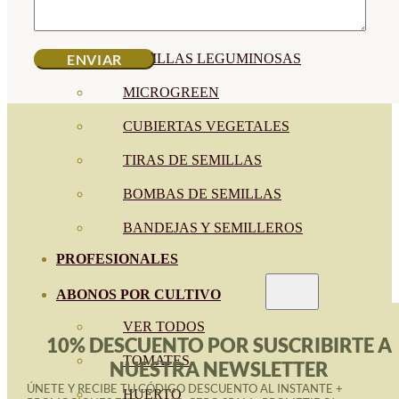
SEMILLAS RAÍZ
SEMILLAS LEGUMINOSAS
MICROGREEN
CUBIERTAS VEGETALES
TIRAS DE SEMILLAS
BOMBAS DE SEMILLAS
BANDEJAS Y SEMILLEROS
PROFESIONALES
ABONOS POR CULTIVO
VER TODOS
10% DESCUENTO POR SUSCRIBIRTE A
TOMATES
NUESTRA NEWSLETTER
ÚNETE Y RECIBE TU CÓDIGO DESCUENTO AL INSTANTE +
HUERTO