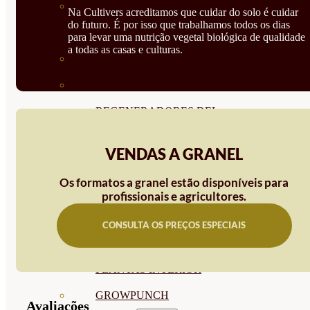
CORRECTORES DE
Na Cultivers acreditamos que cuidar do solo é cuidar
do futuro. É por isso que trabalhamos todos os dias
CARENCIAS
para levar uma nutrição vegetal biológica de qualidade
a todas as casas e culturas.
ENRAIZANTES
MADURACIÓN Y ENGORDE
REGENERADORES DEL
SUELO
VENDAS A GRANEL
ÁCIDOS HÚMICOS
Os formatos a granel estão disponíveis para
MATERIAS PRIMAS
profissionais e agricultores.
PROTECCIÓN CULTIVOS Y
CONSULTA OS PREÇOS ESPECIAIS
PLANTAS
PLANTAS INTERIOR
GROWPUNCH
Avaliações