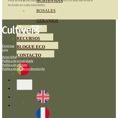
Podrás darte de baja en cualquier momento a través del enlace
HORTENSIAS
incluido en cada newsletter.
ROSALES
GERANIOS
VIVERO
RECURSOS
Empresa
BLOGUE ECO
Loja
CONTACTO
Aviso legal
Política de privacidade
Política de cookies
Política de compra e devolução