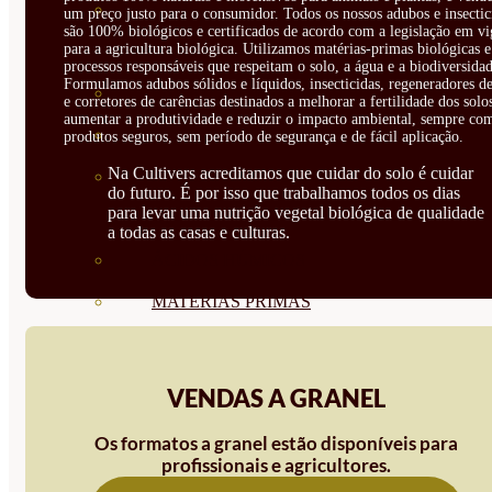
CORRECTORES DE
um preço justo para o consumidor. Todos os nossos adubos e insectic
são 100% biológicos e certificados de acordo com a legislação em vi
para a agricultura biológica. Utilizamos matérias-primas biológicas e
CARENCIAS
processos responsáveis que respeitam o solo, a água e a biodiversidad
Formulamos adubos sólidos e líquidos, insecticidas, regeneradores de
ENRAIZANTES
e corretores de carências destinados a melhorar a fertilidade dos solo
aumentar a produtividade e reduzir o impacto ambiental, sempre co
MADURACIÓN Y ENGORDE
produtos seguros, sem período de segurança e de fácil aplicação.
Na Cultivers acreditamos que cuidar do solo é cuidar
REGENERADORES DEL
do futuro. É por isso que trabalhamos todos os dias
para levar uma nutrição vegetal biológica de qualidade
SUELO
a todas as casas e culturas.
ÁCIDOS HÚMICOS
MATERIAS PRIMAS
PROTECCIÓN CULTIVOS Y
PLANTAS
VENDAS A GRANEL
PLANTAS INTERIOR
Os formatos a granel estão disponíveis para
profissionais e agricultores.
GROWPUNCH