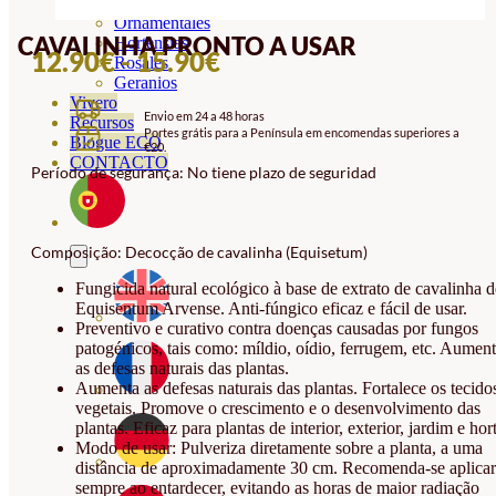
Orquideas
Ornamentales
CAVALINHA PRONTO A USAR
Hortensias
INTERVALO
12.90
€
-
15.90
€
Rosales
Geranios
DE
Vivero
Envio em 24 a 48 horas
PREÇOS:
Recursos
Portes grátis para a Península em encomendas superiores a
Blogue ECO
€20.
12.90€
CONTACTO
Período de segurança: No tiene plazo de seguridad
A
15.90€
Composição: Decocção de cavalinha (Equisetum)
Fungicida natural ecológico à base de extrato de cavalinha d
Equisentum Arvense. Anti-fúngico eficaz e fácil de usar.
Preventivo e curativo contra doenças causadas por fungos
patogénicos, tais como: míldio, oídio, ferrugem, etc. Aumen
as defesas naturais das plantas.
Aumenta as defesas naturais das plantas. Fortalece os tecido
vegetais. Promove o crescimento e o desenvolvimento das
plantas. Eficaz para plantas de interior, exterior, jardim e hor
Modo de usar: Pulveriza diretamente sobre a planta, a uma
distância de aproximadamente 30 cm. Recomenda-se aplicar
sempre ao entardecer, evitando as horas de maior radiação