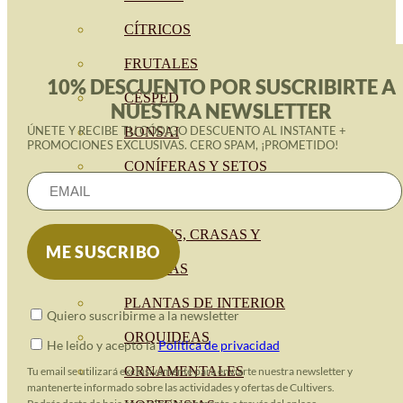
CÍTRICOS
FRUTALES
10% DESCUENTO POR SUSCRIBIRTE A
CÉSPED
NUESTRA NEWSLETTER
ÚNETE Y RECIBE TU CÓDIGO DESCUENTO AL INSTANTE +
BONSAI
PROMOCIONES EXCLUSIVAS. CERO SPAM, ¡PROMETIDO!
CONÍFERAS Y SETOS
OLIVO
CACTUS, CRASAS Y
SUCULENTAS
PLANTAS DE INTERIOR
Quiero suscribirme a la newsletter
ORQUIDEAS
He leido y acepto la
Política de privacidad
ORNAMENTALES
Tu email se utilizará exclusivamente para enviarte nuestra newsletter y
mantenerte informado sobre las actividades y ofertas de Cultivers.