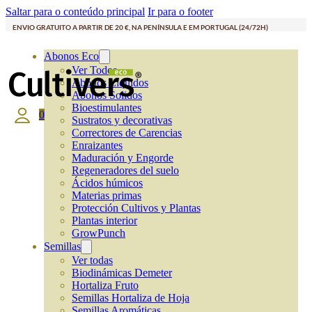
Saltar para o conteúdo principal
Ir para o footer
ENVIO GRATUITO A PARTIR DE 20 €, NA PENÍNSULA E EM PORTUGAL (24/72H)
Abonos Eco
Ver Todos
Abonos Líquidos
Abonos Solidos
Bioestimulantes
0
Sustratos y decorativas
Correctores de Carencias
Enraizantes
Maduración y Engorde
Regeneradores del suelo
Ácidos húmicos
Materias primas
Protección Cultivos y Plantas
Plantas interior
GrowPunch
Semillas
Ver todas
Biodinámicas Demeter
Hortaliza Fruto
Semillas Hortaliza de Hoja
Semillas Aromáticas