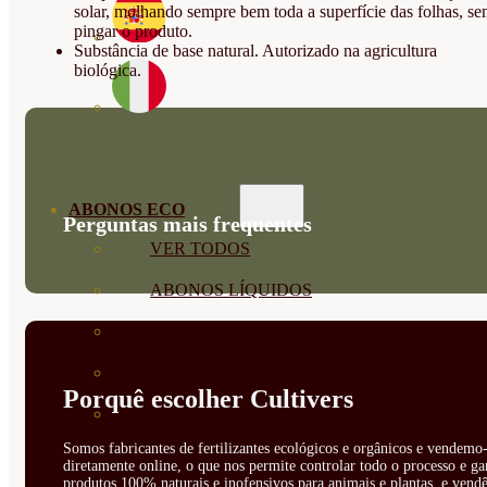
solar, molhando sempre bem toda a superfície das folhas, s
pingar o produto.
Substância de base natural. Autorizado na agricultura
biológica.
ABONOS ECO
Perguntas mais frequentes
VER TODOS
ABONOS LÍQUIDOS
ABONOS SOLIDOS
BIOESTIMULANTES
Porquê escolher Cultivers
SUSTRATOS Y
Somos fabricantes de fertilizantes ecológicos e orgânicos e vendemo-
DECORATIVAS
diretamente online, o que nos permite controlar todo o processo e ga
produtos 100% naturais e inofensivos para animais e plantas, e vendê