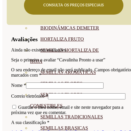
CONSULTA OS PREÇOS ESPECIAIS
SEMILLAS
VER TODAS
BIODINÁMICAS DEMETER
Avaliações
HORTALIZA FRUTO
Ainda não existem avaliações.
SEMILLAS HORTALIZA DE
Seja o primeiro a avaliar “Cavalinha Pronto a usar”
HOJA
O seu endereço de email não será publicado.
Campos obrigatório
SEMILLAS AROMÁTICAS
marcados com
*
SEMILLAS FLORES
Nome
*
SEMILLAS FLORES
Correio eletrónico
*
COMESTIBLES
Guardar o meu nome, email e site neste navegador para a
próxima vez que eu comentar.
SEMILLAS TRADICIONALES
A sua classificação
*
SEMILLAS BRASICAS