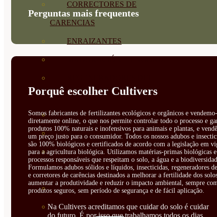
CORRECTORES DE
Perguntas mais frequentes
CARENCIAS
ENRAIZANTES
MADURACIÓN Y ENGORDE
REGENERADORES DEL
Porquê escolher Cultivers
SUELO
Somos fabricantes de fertilizantes ecológicos e orgânicos e vendemo-
ÁCIDOS HÚMICOS
diretamente online, o que nos permite controlar todo o processo e ga
produtos 100% naturais e inofensivos para animais e plantas, e vendê
MATERIAS PRIMAS
um preço justo para o consumidor. Todos os nossos adubos e insectic
são 100% biológicos e certificados de acordo com a legislação em vi
PROTECCIÓN CULTIVOS Y
para a agricultura biológica. Utilizamos matérias-primas biológicas e
processos responsáveis que respeitam o solo, a água e a biodiversidad
Formulamos adubos sólidos e líquidos, insecticidas, regeneradores de
PLANTAS
e corretores de carências destinados a melhorar a fertilidade dos solo
aumentar a produtividade e reduzir o impacto ambiental, sempre co
PLANTAS INTERIOR
produtos seguros, sem período de segurança e de fácil aplicação.
Na Cultivers acreditamos que cuidar do solo é cuidar
GROWPUNCH
do futuro. É por isso que trabalhamos todos os dias