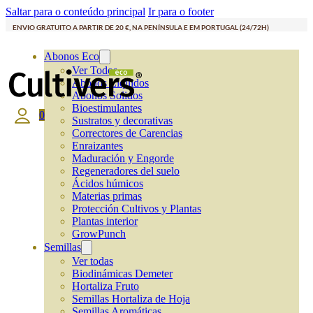
Saltar para o conteúdo principal
Ir para o footer
ENVIO GRATUITO A PARTIR DE 20 €, NA PENÍNSULA E EM PORTUGAL (24/72H)
Abonos Eco
Ver Todos
Abonos Líquidos
Abonos Solidos
Bioestimulantes
0
Sustratos y decorativas
Correctores de Carencias
Enraizantes
Maduración y Engorde
Regeneradores del suelo
Ácidos húmicos
Materias primas
Protección Cultivos y Plantas
Plantas interior
GrowPunch
Semillas
Ver todas
Biodinámicas Demeter
Hortaliza Fruto
Semillas Hortaliza de Hoja
Semillas Aromáticas