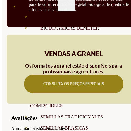
para levar uma nutrição vegetal biológica de qualidade
SEMILLAS
a todas as casas e culturas.
VER TODAS
BIODINÁMICAS DEMETER
HORTALIZA FRUTO
SEMILLAS HORTALIZA DE
VENDAS A GRANEL
HOJA
Os formatos a granel estão disponíveis para
profissionais e agricultores.
SEMILLAS AROMÁTICAS
SEMILLAS FLORES
CONSULTA OS PREÇOS ESPECIAIS
SEMILLAS FLORES
COMESTIBLES
SEMILLAS TRADICIONALES
Avaliações
SEMILLAS BRASICAS
Ainda não existem avaliações.