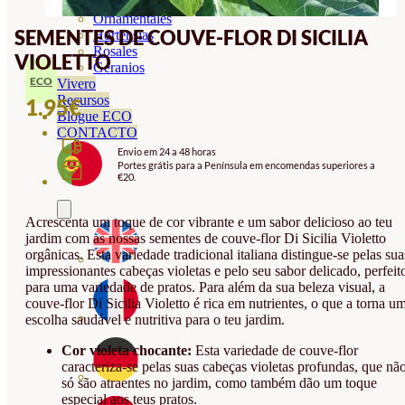
Orquideas
Ornamentales
SEMENTES DE COUVE-FLOR DI SICILIA
Hortensias
Rosales
VIOLETTO
Geranios
ECO
Vivero
Recursos
1.95
€
Blogue ECO
CONTACTO
Envio em 24 a 48 horas
Portes grátis para a Península em encomendas superiores a
€20.
Acrescenta um toque de cor vibrante e um sabor delicioso ao teu
jardim com as nossas sementes de couve-flor Di Sicilia Violetto
orgânicas. Esta variedade tradicional italiana distingue-se pelas sua
impressionantes cabeças violetas e pelo seu sabor delicado, perfeit
para uma variedade de pratos. Para além da sua beleza visual, a
couve-flor Di Sicilia Violetto é rica em nutrientes, o que a torna u
escolha saudável e nutritiva para o teu jardim.
Cor violeta chocante:
Esta variedade de couve-flor
caracteriza-se pelas suas cabeças violetas profundas, que nã
só são atraentes no jardim, como também dão um toque
especial aos teus pratos.