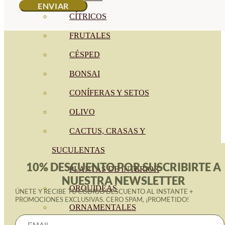
CÍTRICOS
FRUTALES
CÉSPED
BONSAI
CONÍFERAS Y SETOS
OLIVO
CACTUS, CRASAS Y
SUCULENTAS
10% DESCUENTO POR SUSCRIBIRTE A
PLANTAS DE INTERIOR
NUESTRA NEWSLETTER
ORQUIDEAS
ÚNETE Y RECIBE TU CÓDIGO DESCUENTO AL INSTANTE +
PROMOCIONES EXCLUSIVAS. CERO SPAM, ¡PROMETIDO!
ORNAMENTALES