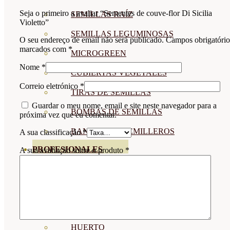
Seja o primeiro a avaliar “Sementes de couve-flor Di Sicilia
SEMILLAS RAÍZ
Violetto”
SEMILLAS LEGUMINOSAS
O seu endereço de email não será publicado.
Campos obrigatório
marcados com
*
MICROGREEN
Nome
*
CUBIERTAS VEGETALES
Correio eletrónico
*
TIRAS DE SEMILLAS
Guardar o meu nome, email e site neste navegador para a
BOMBAS DE SEMILLAS
próxima vez que eu comentar.
BANDEJAS Y SEMILLEROS
A sua classificação
*
PROFESIONALES
A sua avaliação sobre o produto
*
ABONOS POR CULTIVO
VER TODOS
TOMATES
HUERTO