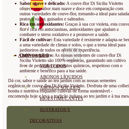
Sabor suave e delicado:
A couve-flor Di Sicilia Violetto
oferece um sabor mais suave e doce em comparação com
outras variedades de couve-flor, tornando-a ideal para salada
pratos a vapor, guisados e salteados.
Rica em antioxidantes:
Graças à sua cor violeta, esta couv
flor é rica em antocianinas, antioxidantes que ajudam a
combater o stress oxidativo e a promover a saúde.
Fácil de cultivar:
Esta variedade é resistente e adapta-se b
a uma variedade de climas e solos, o que a torna ideal para
jardineiros de todos os níveis de experiência.
Cultivo orgânico:
As nossas sementes de couve-flor Di
ABONOS ECO
Sicilia Violetto são 100% orgânicas, garantindo um cultivo
livre de pesticidas e produtos químicos, respeitoso com o
VER TODOS
ambiente e benéfico para a tua saúde.
ABONOS LÍQUIDOS
Dá cor, sabor e saúde ao teu jardim com as nossas sementes
orgânicas de couve-flor Di Sicilia Violetto. Desfruta de uma colhei
ABONOS SOLIDOS
bonita e nutritiva enquanto cultivas de forma sustentável -
encomenda hoje e leva a tradição italiana ao teu jardim e à tua mes
BIOESTIMULANTES
SUSTRATOS Y
DECORATIVAS