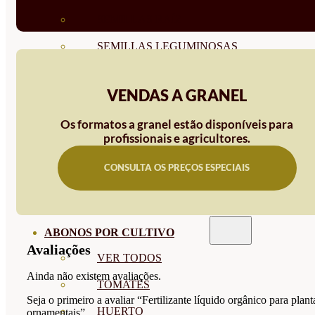
SEMILLAS RAÍZ
SEMILLAS LEGUMINOSAS
MICROGREEN
VENDAS A GRANEL
CUBIERTAS VEGETALES
Os formatos a granel estão disponíveis para
TIRAS DE SEMILLAS
profissionais e agricultores.
BOMBAS DE SEMILLAS
CONSULTA OS PREÇOS ESPECIAIS
BANDEJAS Y SEMILLEROS
PROFESIONALES
ABONOS POR CULTIVO
Avaliações
VER TODOS
Ainda não existem avaliações.
TOMATES
Seja o primeiro a avaliar “Fertilizante líquido orgânico para plant
HUERTO
ornamentais”