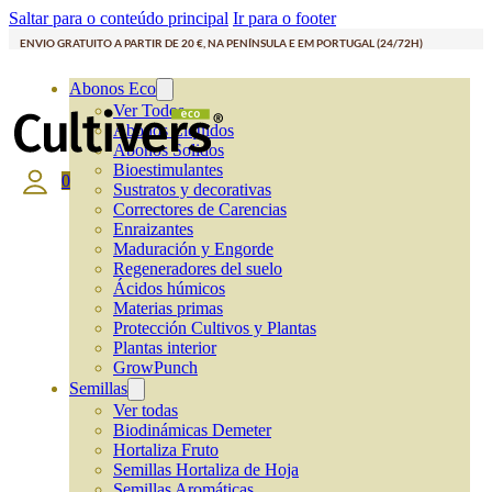
Saltar para o conteúdo principal
Ir para o footer
ENVIO GRATUITO A PARTIR DE 20 €, NA PENÍNSULA E EM PORTUGAL (24/72H)
Abonos Eco
Ver Todos
Abonos Líquidos
Abonos Solidos
Bioestimulantes
0
Sustratos y decorativas
Correctores de Carencias
Enraizantes
Maduración y Engorde
Regeneradores del suelo
Ácidos húmicos
Materias primas
Protección Cultivos y Plantas
Plantas interior
GrowPunch
Semillas
Ver todas
Biodinámicas Demeter
Hortaliza Fruto
Semillas Hortaliza de Hoja
Semillas Aromáticas