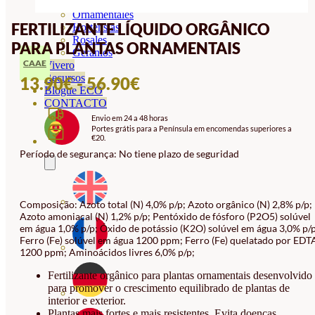
Orquideas
Ornamentales
FERTILIZANTE LÍQUIDO ORGÂNICO
Hortensias
Rosales
PARA PLANTAS ORNAMENTAIS
Geranios
CAAE
Vivero
Recursos
INTERVALO
13.90
€
-
56.90
€
Blogue ECO
DE
CONTACTO
Envio em 24 a 48 horas
PREÇOS:
Portes grátis para a Península em encomendas superiores a
€20.
13.90€
Período de segurança: No tiene plazo de seguridad
A
56.90€
Composição: Azoto total (N) 4,0% p/p; Azoto orgânico (N) 2,8% p/p;
Azoto amoniacal (N) 1,2% p/p; Pentóxido de fósforo (P2O5) solúvel
em água 1,0% p/p; Óxido de potássio (K2O) solúvel em água 3,0% p/p
Ferro (Fe) solúvel em água 1200 ppm; Ferro (Fe) quelatado por EDT
1200 ppm; Aminoácidos livres 6,0% p/p;
Fertilizante orgânico para plantas ornamentais desenvolvido
para promover o crescimento equilibrado de plantas de
interior e exterior.
Plantas mais fortes e mais resistentes. Evita doenças