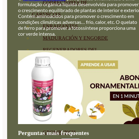
CORRECTORES DE
formulação orgânica líquida desenvolvida para promover
o crescimento equilibrado de plantas de interior e exterio
CARENCIAS
Contém aminoácidos para promover o crescimento em
condições climáticas adversas… frio, calor, etc. O quelato
ENRAIZANTES
de ferro para promover a fotossíntese proporciona uma
cor verde intensa.
MADURACIÓN Y ENGORDE
REGENERADORES DEL
SUELO
ÁCIDOS HÚMICOS
MATERIAS PRIMAS
PROTECCIÓN CULTIVOS Y
PLANTAS
PLANTAS INTERIOR
Perguntas mais frequentes
GROWPUNCH