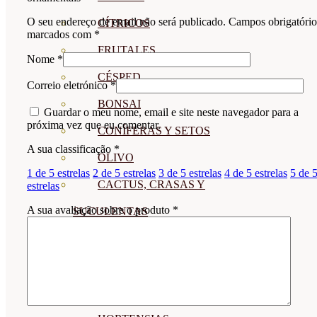
O seu endereço de email não será publicado.
Campos obrigatório
CÍTRICOS
marcados com
*
FRUTALES
Nome
*
CÉSPED
Correio eletrónico
*
BONSAI
Guardar o meu nome, email e site neste navegador para a
próxima vez que eu comentar.
CONÍFERAS Y SETOS
A sua classificação
*
OLIVO
1 de 5 estrelas
2 de 5 estrelas
3 de 5 estrelas
4 de 5 estrelas
5 de 
CACTUS, CRASAS Y
estrelas
A sua avaliação sobre o produto
*
SUCULENTAS
PLANTAS DE INTERIOR
ORQUIDEAS
ORNAMENTALES