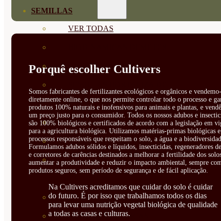
SEMILLAS
VER TODAS
BIODINÁMICAS DEMETER
HORTALIZA FRUTO
Porquê escolher Cultivers
SEMILLAS HORTALIZA DE
Somos fabricantes de fertilizantes ecológicos e orgânicos e vendemo-
diretamente online, o que nos permite controlar todo o processo e ga
HOJA
produtos 100% naturais e inofensivos para animais e plantas, e vendê
um preço justo para o consumidor. Todos os nossos adubos e insectic
SEMILLAS AROMÁTICAS
são 100% biológicos e certificados de acordo com a legislação em vi
para a agricultura biológica. Utilizamos matérias-primas biológicas e
processos responsáveis que respeitam o solo, a água e a biodiversidad
SEMILLAS FLORES
Formulamos adubos sólidos e líquidos, insecticidas, regeneradores de
e corretores de carências destinados a melhorar a fertilidade dos solo
SEMILLAS FLORES
aumentar a produtividade e reduzir o impacto ambiental, sempre co
produtos seguros, sem período de segurança e de fácil aplicação.
COMESTIBLES
Na Cultivers acreditamos que cuidar do solo é cuidar
do futuro. É por isso que trabalhamos todos os dias
SEMILLAS TRADICIONALES
para levar uma nutrição vegetal biológica de qualidade
a todas as casas e culturas.
SEMILLAS BRASICAS