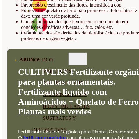
Favorece o crescimento das flores, intensifica a cor.
Fornece um quelato de ferro para promover a fotossíntese e
dá-te uma cor verde profunda.
Contém aminoácidos que favorecem o crescimento em
condições climáticas adversas… frio, calor, etc.
Os aminoácidos são derivados da hidrólise ácida de produto
proteicos de origem vegetal.
ABONOS ECO
CULTIVERS Fertilizante orgâni
VER TODOS
para plantas ornamentais.
ABONOS LÍQUIDOS
Fertilizante líquido com
ABONOS SOLIDOS
Aminoácidos + Quelato de Ferro
BIOESTIMULANTES
Plantas mais verdes
SUSTRATOS Y
DECORATIVAS
Fertilizante Líquido Orgânico para Plantas Ornamentais.
O
fertilizante orgânico
para plantas ornamentais é uma