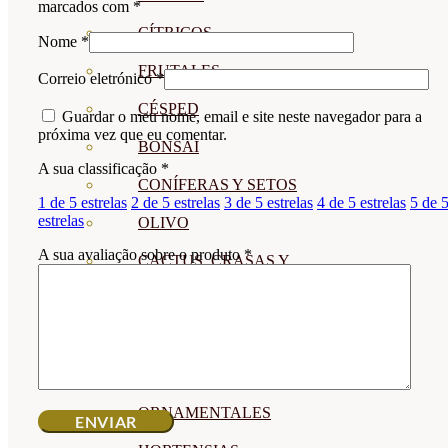
marcados com
*
CÍTRICOS
Nome
*
FRUTALES
Correio eletrónico
*
CÉSPED
Guardar o meu nome, email e site neste navegador para a
próxima vez que eu comentar.
BONSAI
A sua classificação
*
CONÍFERAS Y SETOS
1 de 5 estrelas
2 de 5 estrelas
3 de 5 estrelas
4 de 5 estrelas
5 de 
estrelas
OLIVO
A sua avaliação sobre o produto
*
CACTUS, CRASAS Y
SUCULENTAS
PLANTAS DE INTERIOR
ORQUIDEAS
ORNAMENTALES