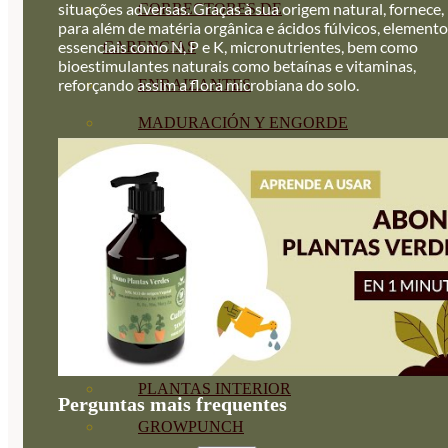
situações adversas. Graças à sua origem natural, fornece,
CORRECTORES DE
para além de matéria orgânica e ácidos fúlvicos, element
essenciais como N, P e K, micronutrientes, bem como
CARENCIAS
bioestimulantes naturais como betaínas e vitaminas,
reforçando assim a flora microbiana do solo.
ENRAIZANTES
MADURACIÓN Y ENGORDE
REGENERADORES DEL
SUELO
ÁCIDOS HÚMICOS
MATERIAS PRIMAS
PROTECCIÓN CULTIVOS Y
PLANTAS
PLANTAS INTERIOR
Perguntas mais frequentes
GROWPUNCH