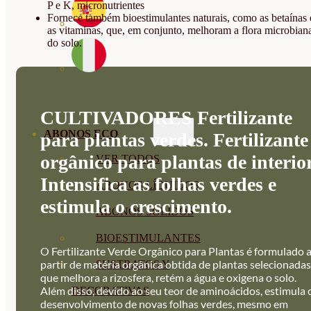
P e K, micronutrientes
Fornece também bioestimulantes naturais, como as betaínas 
as vitaminas, que, em conjunto, melhoram a flora microbian
do solo.
CULTIVADORES Fertilizante
ABONOS ECO
para plantas verdes. Fertilizante
orgânico para plantas de interior
VER TODOS
Intensifica as folhas verdes e
ABONOS LÍQUIDOS
estimula o crescimento.
ABONOS SOLIDOS
BIOESTIMULANTES
O Fertilizante Verde Orgânico para Plantas é formulado 
partir de matéria orgânica obtida de plantas selecionadas
SUSTRATOS Y
que melhora a rizosfera, retém a água e oxigena o solo.
Além disso, devido ao seu teor de aminoácidos, estimula 
DECORATIVAS
desenvolvimento de novas folhas verdes, mesmo em