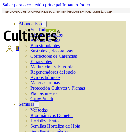
Saltar para o conteúdo principal
Ir para o footer
ENVIO GRATUITO A PARTIR DE 20 €, NA PENÍNSULA E EM PORTUGAL (24/72H)
Abonos Eco
Ver Todos
Abonos Líquidos
Abonos Solidos
Bioestimulantes
0
Sustratos y decorativas
Correctores de Carencias
Enraizantes
Maduración y Engorde
Regeneradores del suelo
Ácidos húmicos
Materias primas
Protección Cultivos y Plantas
Plantas interior
GrowPunch
Semillas
Ver todas
Biodinámicas Demeter
Hortaliza Fruto
Semillas Hortaliza de Hoja
Semillas Aromáticas