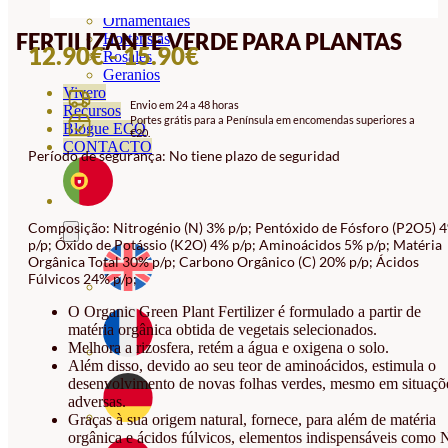
Orquideas
Ornamentales
FERTILIZANTE VERDE PARA PLANTAS
Hortensias
INTERVALO
12.90
€
-
15.90
€
Rosales
Geranios
DE
Vivero
Envio em 24 a 48 horas
PREÇOS:
Recursos
Portes grátis para a Península em encomendas superiores a
Blogue ECO
€20.
12.90€
CONTACTO
Período de segurança: No tiene plazo de seguridad
A
15.90€
Composição: Nitrogénio (N) 3% p/p; Pentóxido de Fósforo (P2O5) 
p/p; Óxido de Potássio (K2O) 4% p/p; Aminoácidos 5% p/p; Matéria
Orgânica Total 30% p/p; Carbono Orgânico (C) 20% p/p; Ácidos
Fúlvicos 24% p/p;
O Organic Green Plant Fertilizer é formulado a partir de
matéria orgânica obtida de vegetais selecionados.
Melhora a rizosfera, retém a água e oxigena o solo.
Além disso, devido ao seu teor de aminoácidos, estimula o
desenvolvimento de novas folhas verdes, mesmo em situaçõ
adversas.
Graças à sua origem natural, fornece, para além de matéria
orgânica e ácidos fúlvicos, elementos indispensáveis como 