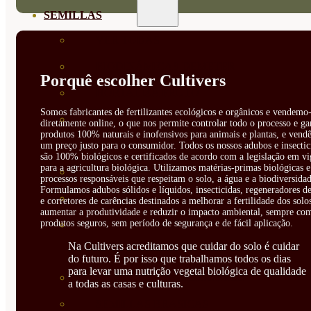
SEMILLAS
VER TODAS
BIODINÁMICAS DEMETER
Porquê escolher Cultivers
HORTALIZA FRUTO
Somos fabricantes de fertilizantes ecológicos e orgânicos e vendemo-
SEMILLAS HORTALIZA DE
diretamente online, o que nos permite controlar todo o processo e ga
produtos 100% naturais e inofensivos para animais e plantas, e vendê
HOJA
um preço justo para o consumidor. Todos os nossos adubos e insectic
são 100% biológicos e certificados de acordo com a legislação em vi
para a agricultura biológica. Utilizamos matérias-primas biológicas e
SEMILLAS AROMÁTICAS
processos responsáveis que respeitam o solo, a água e a biodiversidad
Formulamos adubos sólidos e líquidos, insecticidas, regeneradores de
SEMILLAS FLORES
e corretores de carências destinados a melhorar a fertilidade dos solo
aumentar a produtividade e reduzir o impacto ambiental, sempre co
produtos seguros, sem período de segurança e de fácil aplicação.
SEMILLAS FLORES
Na Cultivers acreditamos que cuidar do solo é cuidar
COMESTIBLES
do futuro. É por isso que trabalhamos todos os dias
para levar uma nutrição vegetal biológica de qualidade
SEMILLAS TRADICIONALES
a todas as casas e culturas.
SEMILLAS BRASICAS