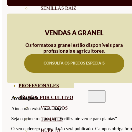
SEMILLAS RAÍZ
SEMILLAS LEGUMINOSAS
MICROGREEN
VENDAS A GRANEL
CUBIERTAS VEGETALES
Os formatos a granel estão disponíveis para
profissionais e agricultores.
TIRAS DE SEMILLAS
CONSULTA OS PREÇOS ESPECIAIS
BOMBAS DE SEMILLAS
BANDEJAS Y SEMILLEROS
PROFESIONALES
Avaliações
ABONOS POR CULTIVO
VER TODOS
Ainda não existem avaliações.
Seja o primeiro a avaliar “Fertilizante verde para plantas”
TOMATES
O seu endereço de email não será publicado.
Campos obrigatório
HUERTO