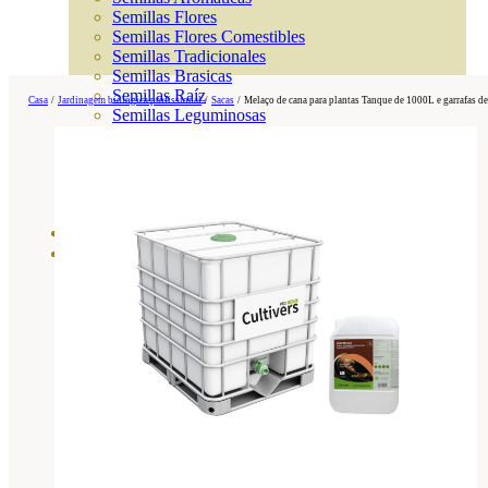
Semillas Flores
Semillas Flores Comestibles
Semillas Tradicionales
Semillas Brasicas
Semillas Raíz
Casa
/
Jardinagem biológica profissional
/
Sacas
/
Melaço de cana para plantas Tanque de 1000L e garrafas d
Semillas Leguminosas
Microgreen
Cubiertas Vegetales
Tiras de Semillas
Bombas de Semillas
Bandejas y Semilleros
Profesionales
Abonos por cultivo
Ver Todos
Tomates
Huerto
Cítricos
Frutales
Césped
Bonsai
Coníferas y setos
Olivo
Cactus, crasas y suculentas
Plantas de interior