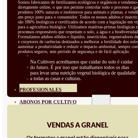
Somos fabricantes de fertilizantes ecológicos e orgânicos e vendemo-
diretamente online, o que nos permite controlar todo o processo e ga
SEMILLAS RAÍZ
produtos 100% naturais e inofensivos para animais e plantas, e vendê
um preço justo para o consumidor. Todos os nossos adubos e insectic
SEMILLAS LEGUMINOSAS
são 100% biológicos e certificados de acordo com a legislação em vi
para a agricultura biológica. Utilizamos matérias-primas biológicas e
MICROGREEN
processos responsáveis que respeitam o solo, a água e a biodiversidad
Formulamos adubos sólidos e líquidos, insecticidas, regeneradores de
e corretores de carências destinados a melhorar a fertilidade dos solo
CUBIERTAS VEGETALES
aumentar a produtividade e reduzir o impacto ambiental, sempre co
produtos seguros, sem período de segurança e de fácil aplicação.
TIRAS DE SEMILLAS
Na Cultivers acreditamos que cuidar do solo é cuidar
BOMBAS DE SEMILLAS
do futuro. É por isso que trabalhamos todos os dias
para levar uma nutrição vegetal biológica de qualidade
a todas as casas e culturas.
BANDEJAS Y SEMILLEROS
PROFESIONALES
ABONOS POR CULTIVO
VER TODOS
VENDAS A GRANEL
TOMATES
HUERTO
Os formatos a granel estão disponíveis para