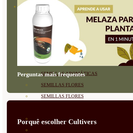
SEMILLAS
VER TODAS
BIODINÁMICAS DEMETER
HORTALIZA FRUTO
SEMILLAS HORTALIZA DE
HOJA
Perguntas mais frequentes
SEMILLAS AROMÁTICAS
SEMILLAS FLORES
SEMILLAS FLORES
COMESTIBLES
SEMILLAS TRADICIONALES
Porquê escolher Cultivers
SEMILLAS BRASICAS