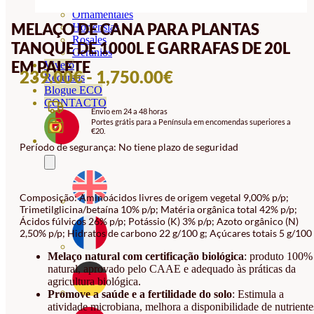
Orquideas
Ornamentales
MELAÇO DE CANA PARA PLANTAS
Hortensias
Rosales
TANQUE DE 1000L E GARRAFAS DE 20L
Geranios
EM PALETE
Vivero
INTERVALO
239.00
€
-
1,750.00
€
Recursos
Blogue ECO
DE
CONTACTO
Envio em 24 a 48 horas
PREÇOS:
Portes grátis para a Península em encomendas superiores a
€20.
239.00€
Período de segurança: No tiene plazo de seguridad
A
1,750.00€
Composição: Aminoácidos livres de origem vegetal 9,00% p/p;
Trimetilglicina/betaína 10% p/p; Matéria orgânica total 42% p/p;
Ácidos fúlvicos 26% p/p; Potássio (K) 3% p/p; Azoto orgânico (N)
2,50% p/p; Hidratos de carbono 22 g/100 g; Açúcares totais 5 g/100 
Melaço natural com certificação biológica
: produto 100%
natural, aprovado pelo CAAE e adequado às práticas da
agricultura biológica.
Promove a saúde e a fertilidade do solo
: Estimula a
atividade microbiana, melhora a disponibilidade de nutriente