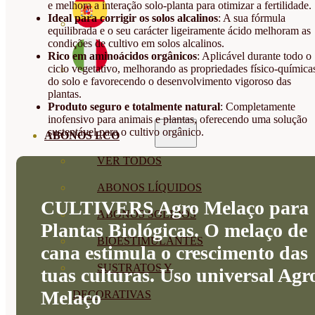
e melhora a interação solo-planta para otimizar a fertilidade.
Ideal para corrigir os solos alcalinos
: A sua fórmula
equilibrada e o seu carácter ligeiramente ácido melhoram as
condições de cultivo em solos alcalinos.
Rico em aminoácidos orgânicos
: Aplicável durante todo o
ciclo vegetativo, melhorando as propriedades físico-química
do solo e favorecendo o desenvolvimento vigoroso das
plantas.
Produto seguro e totalmente natural
: Completamente
inofensivo para animais e plantas, oferecendo uma solução
sustentável para o cultivo orgânico.
ABONOS ECO
VER TODOS
ABONOS LÍQUIDOS
CULTIVERS Agro Melaço para
ABONOS SOLIDOS
Plantas Biológicas. O melaço de
BIOESTIMULANTES
cana estimula o crescimento das
SUSTRATOS Y
tuas culturas. Uso universal Agr
Melaço
DECORATIVAS