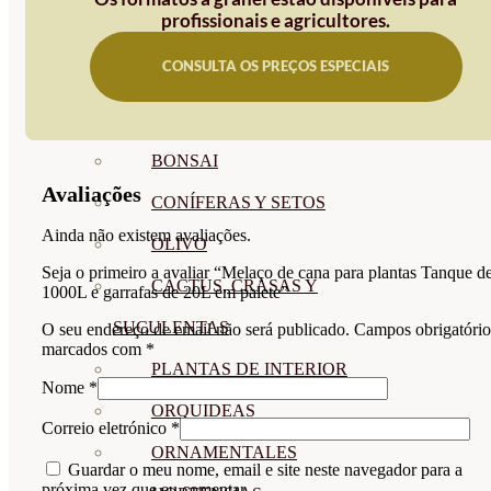
profissionais e agricultores.
CÍTRICOS
CONSULTA OS PREÇOS ESPECIAIS
FRUTALES
CÉSPED
BONSAI
Avaliações
CONÍFERAS Y SETOS
Ainda não existem avaliações.
OLIVO
Seja o primeiro a avaliar “Melaço de cana para plantas Tanque d
CACTUS, CRASAS Y
1000L e garrafas de 20L em palete”
SUCULENTAS
O seu endereço de email não será publicado.
Campos obrigatório
marcados com
*
PLANTAS DE INTERIOR
Nome
*
ORQUIDEAS
Correio eletrónico
*
ORNAMENTALES
Guardar o meu nome, email e site neste navegador para a
próxima vez que eu comentar.