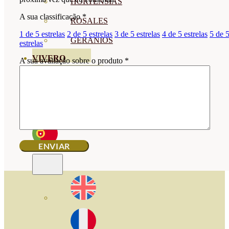
HORTENSIAS
A sua classificação
*
ROSALES
1 de 5 estrelas
2 de 5 estrelas
3 de 5 estrelas
4 de 5 estrelas
5 de 
GERANIOS
estrelas
VIVERO
A sua avaliação sobre o produto
*
RECURSOS
BLOGUE ECO
CONTACTO