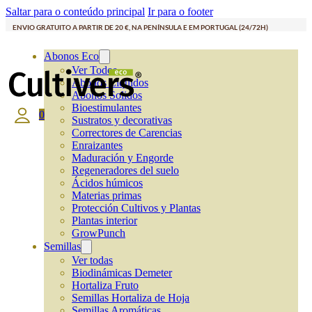
Saltar para o conteúdo principal
Ir para o footer
ENVIO GRATUITO A PARTIR DE 20 €, NA PENÍNSULA E EM PORTUGAL (24/72H)
Abonos Eco
Ver Todos
Abonos Líquidos
Abonos Solidos
Bioestimulantes
0
Sustratos y decorativas
Correctores de Carencias
Enraizantes
Maduración y Engorde
Regeneradores del suelo
Ácidos húmicos
Materias primas
Protección Cultivos y Plantas
Plantas interior
GrowPunch
Semillas
Ver todas
Biodinámicas Demeter
Hortaliza Fruto
Semillas Hortaliza de Hoja
Semillas Aromáticas