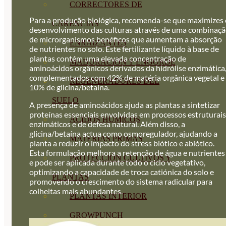
CORRECTORES DE
Para a produção biológica, recomenda-se que maximizes 
CARENCIAS
desenvolvimento das culturas através de uma combinaç
de microrganismos benéficos que aumentam a absorção
ENRAIZANTES
de nutrientes no solo. Este fertilizante líquido à base de
plantas contém uma elevada concentração de
MADURACIÓN Y ENGORDE
aminoácidos orgânicos derivados da hidrólise enzimática
complementados com 42% de matéria orgânica vegetal e
REGENERADORES DEL
10% de glicina/betaína.
SUELO
A presença de aminoácidos ajuda as plantas a sintetizar
proteínas essenciais envolvidas em processos estruturais
ÁCIDOS HÚMICOS
enzimáticos e de defesa natural. Além disso, a
glicina/betaína actua como osmoregulador, ajudando a
MATERIAS PRIMAS
planta a reduzir o impacto do stress biótico e abiótico.
Esta formulação melhora a retenção de água e nutrientes
PROTECCIÓN CULTIVOS Y
e pode ser aplicada durante todo o ciclo vegetativo,
optimizando a capacidade de troca catiónica do solo e
PLANTAS
promovendo o crescimento do sistema radicular para
colheitas mais abundantes.
PLANTAS INTERIOR
GROWPUNCH