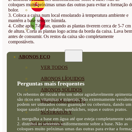
coloques muito próximas umas das outras para evitar a formação d
bolor.
3. Coloca a caixa num local ensolarado à temperatura ambiente e
mantém a base sempre húmida.
4. Colhe após 7-8 dias, quando as plantas tiverem cerca de 5-7 cm
de altura. Corta as plantas logo acima da borda da caixa. Lava be
antes de consumir. Os restos da caixa são completamente
compostáveis.
ABONOS ECO
VER TODOS
ABONOS LÍQUIDOS
Perguntas mais frequentes
ABONOS SOLIDOS
Os rebentos de rúcula têm um sabor agradavelmente apimenta
são ricos em vitaminas e minerais. São extremamente versáteis
BIOESTIMULANTES
podem ser utilizados como guarnição ou cobertura, dando um
toque saudável a saladas, sanduíches, sopas e outros pratos.
SUSTRATOS Y
1. mergulha a base em água até que esteja completamente satu
DECORATIVAS
2. distribui as sementes uniformemente sobre a base. Não as
coloques muito próximas umas das outras para evitar a forma