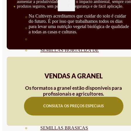
aumentar a produtividade e reduzir o impacto ambiental, sempre co
SEMILLAS
produtos seguros, sem período de segurança e de fácil aplicação.
Na Cultivers acreditamos que cuidar do solo é cuidar
VER TODAS
do futuro. É por isso que trabalhamos todos os dias
para levar uma nutrição vegetal biológica de qualidade
BIODINÁMICAS DEMETER
a todas as casas e culturas.
HORTALIZA FRUTO
SEMILLAS HORTALIZA DE
HOJA
SEMILLAS AROMÁTICAS
VENDAS A GRANEL
SEMILLAS FLORES
Os formatos a granel estão disponíveis para
profissionais e agricultores.
SEMILLAS FLORES
COMESTIBLES
CONSULTA OS PREÇOS ESPECIAIS
SEMILLAS TRADICIONALES
SEMILLAS BRASICAS