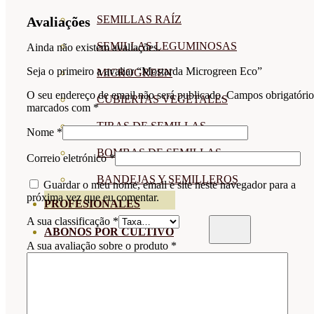
SEMILLAS RAÍZ
Avaliações
SEMILLAS LEGUMINOSAS
Ainda não existem avaliações.
Seja o primeiro a avaliar “Mostarda Microgreen Eco”
MICROGREEN
O seu endereço de email não será publicado.
Campos obrigatório
CUBIERTAS VEGETALES
marcados com
*
TIRAS DE SEMILLAS
Nome
*
BOMBAS DE SEMILLAS
Correio eletrónico
*
BANDEJAS Y SEMILLEROS
Guardar o meu nome, email e site neste navegador para a
próxima vez que eu comentar.
PROFESIONALES
A sua classificação
*
ABONOS POR CULTIVO
A sua avaliação sobre o produto
*
VER TODOS
TOMATES
HUERTO