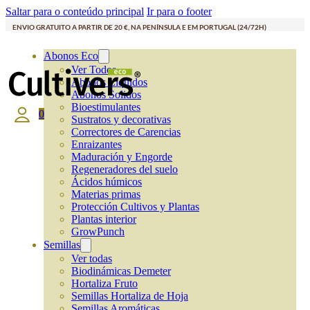
Saltar para o conteúdo principal
Ir para o footer
ENVIO GRATUITO A PARTIR DE 20 €, NA PENÍNSULA E EM PORTUGAL (24/72H)
Abonos Eco
Ver Todos
Abonos Líquidos
Abonos Solidos
Bioestimulantes
0
Sustratos y decorativas
Correctores de Carencias
Enraizantes
Maduración y Engorde
Regeneradores del suelo
Ácidos húmicos
Materias primas
Protección Cultivos y Plantas
Plantas interior
GrowPunch
Semillas
Ver todas
Biodinámicas Demeter
Hortaliza Fruto
Semillas Hortaliza de Hoja
Semillas Aromáticas