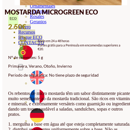
Orquideas
Ornamentales
MOSTARDA MICROGREEN ECO
Hortensias
Rosales
ECO
Geranios
2.50
€
Vivero
Recursos
Blogue ECO
Envio em 24 a 48 horas
CONTACTO
Portes grátis para a Península em encomendas superiores a
€20.
Nº de sementes: 5 g
Primavera, Verano, Otoño, Invierno
Período de segurança: No tiene plazo de seguridad
Os rebentos de micro mostarda têm um sabor distintamente picante
muito semelhante ao da mostarda tradicional. São ricos em vitamin
e minerais, e extremamente versáteis como guarnição ou ingredient
dando um toque saudável a saladas, sanduíches, sopas e outros
pratos.
1. mergulha a base em água até que esteja completamente saturada
2. distribui as sementes uniformemente sobre a base. Não as