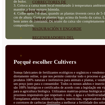
de bolor.
CORRECTORES DE
3. Coloca a caixa num local ensolarado à temperatura ambient
mantém a base sempre húmida.
CARENCIAS
4. Colhe após 7-8 dias, quando as plantas tiverem cerca de 5-
cm de altura. Corta as plantas logo acima da borda da caixa. 
ENRAIZANTES
bem antes de consumir. Os restos da caixa são completamente
compostáveis.
MADURACIÓN Y ENGORDE
REGENERADORES DEL
SUELO
ÁCIDOS HÚMICOS
Porquê escolher Cultivers
MATERIAS PRIMAS
Somos fabricantes de fertilizantes ecológicos e orgânicos e vendemo-
PROTECCIÓN CULTIVOS Y
diretamente online, o que nos permite controlar todo o processo e ga
produtos 100% naturais e inofensivos para animais e plantas, e vendê
PLANTAS
um preço justo para o consumidor. Todos os nossos adubos e insectic
são 100% biológicos e certificados de acordo com a legislação em vi
PLANTAS INTERIOR
para a agricultura biológica. Utilizamos matérias-primas biológicas e
processos responsáveis que respeitam o solo, a água e a biodiversidad
Formulamos adubos sólidos e líquidos, insecticidas, regeneradores de
GROWPUNCH
e corretores de carências destinados a melhorar a fertilidade dos solo