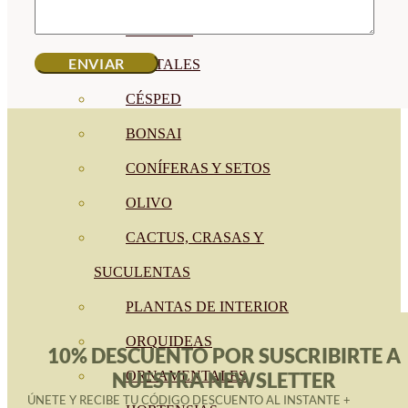
CÍTRICOS
FRUTALES
CÉSPED
BONSAI
CONÍFERAS Y SETOS
OLIVO
CACTUS, CRASAS Y
SUCULENTAS
PLANTAS DE INTERIOR
ORQUIDEAS
10% DESCUENTO POR SUSCRIBIRTE A
ORNAMENTALES
NUESTRA NEWSLETTER
ÚNETE Y RECIBE TU CÓDIGO DESCUENTO AL INSTANTE +