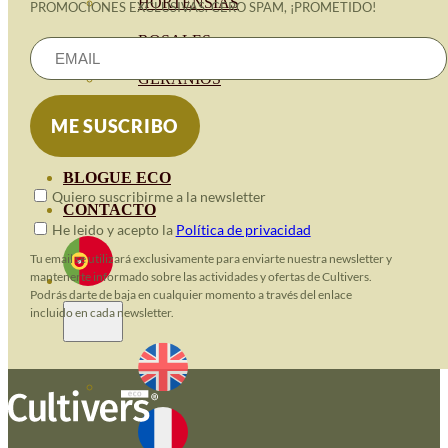
HORTENSIAS
PROMOCIONES EXCLUSIVAS. CERO SPAM, ¡PROMETIDO!
ROSALES
GERANIOS
VIVERO
RECURSOS
BLOGUE ECO
Quiero suscribirme a la newsletter
CONTACTO
He leido y acepto la
Política de privacidad
Tu email se utilizará exclusivamente para enviarte nuestra newsletter y
mantenerte informado sobre las actividades y ofertas de Cultivers.
Podrás darte de baja en cualquier momento a través del enlace
incluido en cada newsletter.