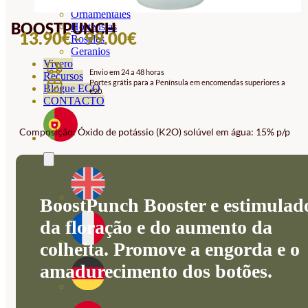
Orquideas
Ornamentales
BOOSTPUNCH
Hortensias
INTERVALO
13.90
€
-
99.00
€
Rosales
Geranios
DE
Vivero
Envio em 24 a 48 horas
PREÇOS:
Recursos
Portes grátis para a Península em encomendas superiores a
Blogue ECO
€20.
13.90€
CONTACTO
A
Composição: Óxido de potássio (K2O) solúvel em água: 15% p/p
99.00€
BoostPunch Booster e estimulad
da floração e do aumento da
colheita. Promove a engorda e o
amadurecimento dos botões.