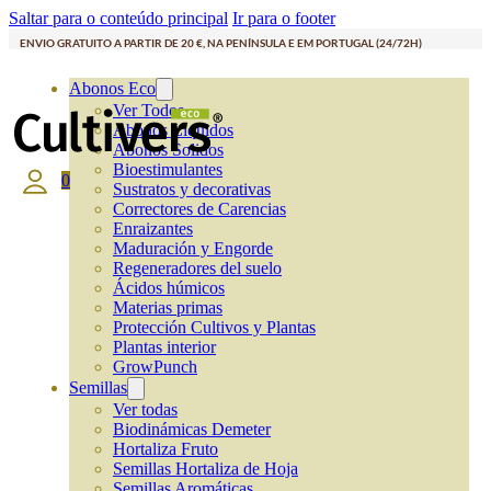
Saltar para o conteúdo principal
Ir para o footer
ENVIO GRATUITO A PARTIR DE 20 €, NA PENÍNSULA E EM PORTUGAL (24/72H)
Abonos Eco
Ver Todos
Abonos Líquidos
Abonos Solidos
Bioestimulantes
0
Sustratos y decorativas
Correctores de Carencias
Enraizantes
Maduración y Engorde
Regeneradores del suelo
Ácidos húmicos
Materias primas
Protección Cultivos y Plantas
Plantas interior
GrowPunch
Semillas
Ver todas
Biodinámicas Demeter
Hortaliza Fruto
Semillas Hortaliza de Hoja
Semillas Aromáticas