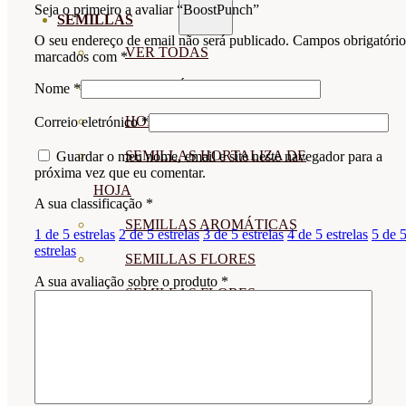
Seja o primeiro a avaliar “BoostPunch”
SEMILLAS
O seu endereço de email não será publicado.
Campos obrigatório
VER TODAS
marcados com
*
BIODINÁMICAS DEMETER
Nome
*
HORTALIZA FRUTO
Correio eletrónico
*
SEMILLAS HORTALIZA DE
Guardar o meu nome, email e site neste navegador para a
próxima vez que eu comentar.
HOJA
A sua classificação
*
SEMILLAS AROMÁTICAS
1 de 5 estrelas
2 de 5 estrelas
3 de 5 estrelas
4 de 5 estrelas
5 de 
estrelas
SEMILLAS FLORES
A sua avaliação sobre o produto
*
SEMILLAS FLORES
COMESTIBLES
SEMILLAS TRADICIONALES
SEMILLAS BRASICAS