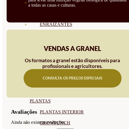
CORRECTORES DE
a todas as casas e culturas.
CARENCIAS
ENRAIZANTES
MADURACIÓN Y ENGORDE
REGENERADORES DEL
VENDAS A GRANEL
SUELO
Os formatos a granel estão disponíveis para
profissionais e agricultores.
ÁCIDOS HÚMICOS
CONSULTA OS PREÇOS ESPECIAIS
MATERIAS PRIMAS
PROTECCIÓN CULTIVOS Y
PLANTAS
Avaliações
PLANTAS INTERIOR
Ainda não existem avaliações.
GROWPUNCH