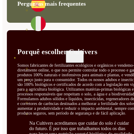
Perguntas mais frequentes
Porquê escolher Cultivers
ABONOS ECO
Somos fabricantes de fertilizantes ecológicos e orgânicos e vendemo-
VER TODOS
diretamente online, o que nos permite controlar todo o processo e ga
produtos 100% naturais e inofensivos para animais e plantas, e vendê
ABONOS LÍQUIDOS
um preço justo para o consumidor. Todos os nossos adubos e insectic
são 100% biológicos e certificados de acordo com a legislação em vi
para a agricultura biológica. Utilizamos matérias-primas biológicas e
ABONOS SOLIDOS
processos responsáveis que respeitam o solo, a água e a biodiversidad
Formulamos adubos sólidos e líquidos, insecticidas, regeneradores de
BIOESTIMULANTES
e corretores de carências destinados a melhorar a fertilidade dos solo
aumentar a produtividade e reduzir o impacto ambiental, sempre co
produtos seguros, sem período de segurança e de fácil aplicação.
SUSTRATOS Y
Na Cultivers acreditamos que cuidar do solo é cuidar
DECORATIVAS
do futuro. É por isso que trabalhamos todos os dias
para levar uma nutrição vegetal biológica de qualidade