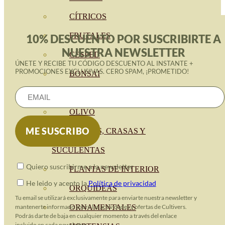
CÍTRICOS
FRUTALES
10% DESCUENTO POR SUSCRIBIRTE A
NUESTRA NEWSLETTER
CÉSPED
ÚNETE Y RECIBE TU CÓDIGO DESCUENTO AL INSTANTE +
PROMOCIONES EXCLUSIVAS. CERO SPAM, ¡PROMETIDO!
BONSAI
CONÍFERAS Y SETOS
OLIVO
CACTUS, CRASAS Y
SUCULENTAS
Quiero suscribirme a la newsletter
PLANTAS DE INTERIOR
He leido y acepto la
Política de privacidad
ORQUIDEAS
Tu email se utilizará exclusivamente para enviarte nuestra newsletter y
mantenerte informado sobre las actividades y ofertas de Cultivers.
ORNAMENTALES
Podrás darte de baja en cualquier momento a través del enlace
incluido en cada newsletter.