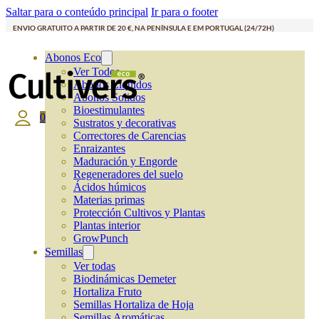
Saltar para o conteúdo principal
Ir para o footer
ENVIO GRATUITO A PARTIR DE 20 €, NA PENÍNSULA E EM PORTUGAL (24/72H)
Abonos Eco
Ver Todos
Abonos Líquidos
Abonos Solidos
Bioestimulantes
0
Sustratos y decorativas
Correctores de Carencias
Enraizantes
Maduración y Engorde
Regeneradores del suelo
Ácidos húmicos
Materias primas
Protección Cultivos y Plantas
Plantas interior
GrowPunch
Semillas
Ver todas
Biodinámicas Demeter
Hortaliza Fruto
Semillas Hortaliza de Hoja
Semillas Aromáticas