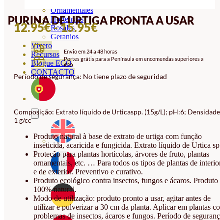
Orquideas
Ornamentales
PURINA DE URTIGA PRONTA A USAR
Hortensias
INTERVALO
12.95
€
-
15.95
€
Rosales
Geranios
DE
Vivero
Envio em 24 a 48 horas
PREÇOS:
Recursos
Portes grátis para a Península em encomendas superiores a
Blogue ECO
€20.
12.95€
CONTACTO
Período de segurança: No tiene plazo de seguridad
A
15.95€
Composição: Extrato líquido de Urticaspp. (15g/L); pH:6; Densidade
1 g/cc
Produto natural à base de extrato de urtiga com função
inseticida, acaricida e fungicida. Extrato líquido de Urtica sp
Proteção para plantas hortícolas, árvores de fruto, plantas
ornamentais, etc. … Para todos os tipos de plantas de interio
e de exterior. Preventivo e curativo.
Produto ecológico contra insectos, fungos e ácaros. Produto
100% natural.
Modo de utilização: produto pronto a usar, agitar antes de
utilizar e pulverizar a 30 cm da planta. Aplicar em plantas c
problemas de insectos, ácaros e fungos. Período de seguranç