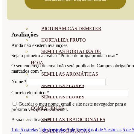
SEMILLAS
VER TODAS
BIODINÁMICAS DEMETER
Avaliações
HORTALIZA FRUTO
Ainda não existem avaliações.
SEMILLAS HORTALIZA DE
Seja o primeiro a avaliar “Purina de urtiga pronta a usar”
HOJA
O seu endereço de email não será publicado.
Campos obrigatório
marcados com
*
SEMILLAS AROMÁTICAS
Nome
*
SEMILLAS FLORES
Correio eletrónico
*
SEMILLAS FLORES
Guardar o meu nome, email e site neste navegador para a
COMESTIBLES
próxima vez que eu comentar.
SEMILLAS TRADICIONALES
A sua classificação
*
1 de 5 estrelas
2 de 5 estrelas
3 de 5 estrelas
4 de 5 estrelas
5 de 
SEMILLAS BRASICAS