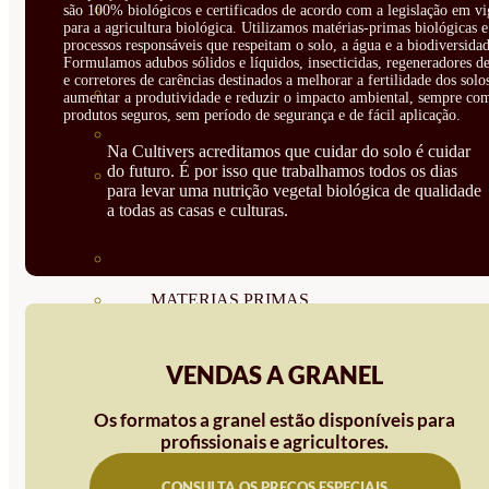
CORRECTORES DE
são 100% biológicos e certificados de acordo com a legislação em vi
para a agricultura biológica. Utilizamos matérias-primas biológicas e
processos responsáveis que respeitam o solo, a água e a biodiversidad
CARENCIAS
Formulamos adubos sólidos e líquidos, insecticidas, regeneradores de
e corretores de carências destinados a melhorar a fertilidade dos solo
ENRAIZANTES
aumentar a produtividade e reduzir o impacto ambiental, sempre co
produtos seguros, sem período de segurança e de fácil aplicação.
MADURACIÓN Y ENGORDE
Na Cultivers acreditamos que cuidar do solo é cuidar
do futuro. É por isso que trabalhamos todos os dias
REGENERADORES DEL
para levar uma nutrição vegetal biológica de qualidade
a todas as casas e culturas.
SUELO
ÁCIDOS HÚMICOS
MATERIAS PRIMAS
PROTECCIÓN CULTIVOS Y
VENDAS A GRANEL
PLANTAS
Os formatos a granel estão disponíveis para
PLANTAS INTERIOR
profissionais e agricultores.
GROWPUNCH
CONSULTA OS PREÇOS ESPECIAIS