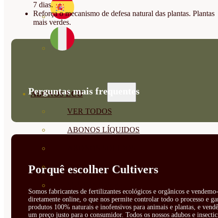
7 dias.
Reforça o mecanismo de defesa natural das plantas. Plantas
mais verdes.
Perguntas mais frequentes
ABONOS ECO
VER TODOS
ABONOS LÍQUIDOS
ABONOS SOLIDOS
BIOESTIMULANTES
Porquê escolher Cultivers
SUSTRATOS Y
Somos fabricantes de fertilizantes ecológicos e orgânicos e vendemo-
diretamente online, o que nos permite controlar todo o processo e ga
DECORATIVAS
produtos 100% naturais e inofensivos para animais e plantas, e vendê
um preço justo para o consumidor. Todos os nossos adubos e insectic