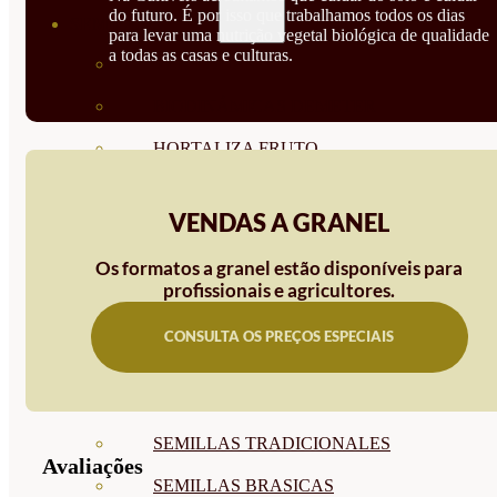
do futuro. É por isso que trabalhamos todos os dias
SEMILLAS
para levar uma nutrição vegetal biológica de qualidade
a todas as casas e culturas.
VER TODAS
BIODINÁMICAS DEMETER
HORTALIZA FRUTO
SEMILLAS HORTALIZA DE
VENDAS A GRANEL
HOJA
Os formatos a granel estão disponíveis para
SEMILLAS AROMÁTICAS
profissionais e agricultores.
SEMILLAS FLORES
CONSULTA OS PREÇOS ESPECIAIS
SEMILLAS FLORES
COMESTIBLES
SEMILLAS TRADICIONALES
Avaliações
SEMILLAS BRASICAS