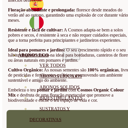
insectos benéficos.
Floração abundante e prolongada:
floresce desde meados do
verão até ao outono, garantindo uma explosão de cor durante vário
meses.
Resistente e fácil de cultivar:
A Cosmos adapta-se bem a solos
pobres e secos, é resistente à seca e não requer cuidados especiais,
que a torna perfeita para principiantes e jardineiros experientes.
Ideal para pomares e jardins:
O seu crescimento rápido e o seu
hábito elegante tornam-na ideal para bordaduras, canteiros de flore
ABONOS ECO
ou áreas naturais em pomares e jardins.
VER TODOS
Cultivo Orgânico:
As nossas sementes são
100% orgânicas
, livr
de pesticidas e fertilizantes químicos, promovendo um ambiente
ABONOS LÍQUIDOS
sustentável e amigo do ambiente.
ABONOS SOLIDOS
Embeleza o teu
pomar e jardim
com
Cosmos Organic Colour
Mix
e desfruta de uma floração espetacular que promove a
BIOESTIMULANTES
biodiversidade e enche o teu espaço de vida e cor.
SUSTRATOS Y
DECORATIVAS