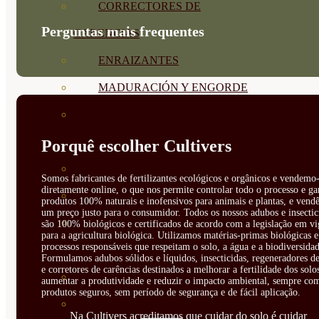
CORRECTORES DE
Perguntas mais frequentes
CARENCIAS
ENRAIZANTES
MADURACIÓN Y ENGORDE
REGENERADORES DEL
SUELO
Porquê escolher Cultivers
ÁCIDOS HÚMICOS
Somos fabricantes de fertilizantes ecológicos e orgânicos e vendemo-
diretamente online, o que nos permite controlar todo o processo e ga
MATERIAS PRIMAS
produtos 100% naturais e inofensivos para animais e plantas, e vendê
um preço justo para o consumidor. Todos os nossos adubos e insectic
PROTECCIÓN CULTIVOS Y
são 100% biológicos e certificados de acordo com a legislação em vi
para a agricultura biológica. Utilizamos matérias-primas biológicas e
processos responsáveis que respeitam o solo, a água e a biodiversidad
PLANTAS
Formulamos adubos sólidos e líquidos, insecticidas, regeneradores de
e corretores de carências destinados a melhorar a fertilidade dos solo
PLANTAS INTERIOR
aumentar a produtividade e reduzir o impacto ambiental, sempre co
produtos seguros, sem período de segurança e de fácil aplicação.
GROWPUNCH
Na Cultivers acreditamos que cuidar do solo é cuidar