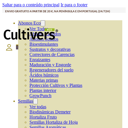
Saltar para o conteúdo principal
Ir para o footer
ENVIO GRATUITO A PARTIR DE 20 €, NA PENÍNSULA E EM PORTUGAL (24/72H)
Abonos Eco
Ver Todos
Abonos Líquidos
Abonos Solidos
Bioestimulantes
0
Sustratos y decorativas
Correctores de Carencias
Enraizantes
Maduración y Engorde
Regeneradores del suelo
Ácidos húmicos
Materias primas
Protección Cultivos y Plantas
Plantas interior
GrowPunch
Semillas
Ver todas
Biodinámicas Demeter
Hortaliza Fruto
Semillas Hortaliza de Hoja
Semillas Aromáticas