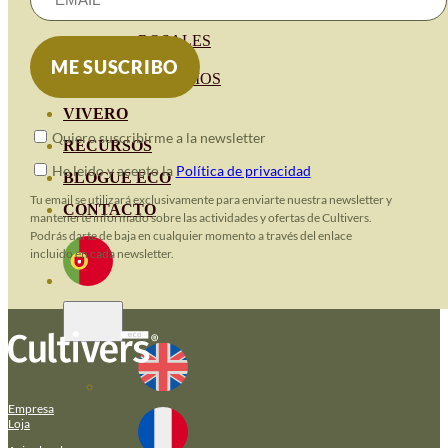
HORTENSIAS
ROSALES
GERANIOS
VIVERO
Quiero suscribirme a la newsletter
RECURSOS
He leido y acepto la
Política de privacidad
BLOGUE ECO
Tu email se utilizará exclusivamente para enviarte nuestra newsletter y
CONTACTO
mantenerte informado sobre las actividades y ofertas de Cultivers.
Podrás darte de baja en cualquier momento a través del enlace
incluido en cada newsletter.
Empresa
Loja