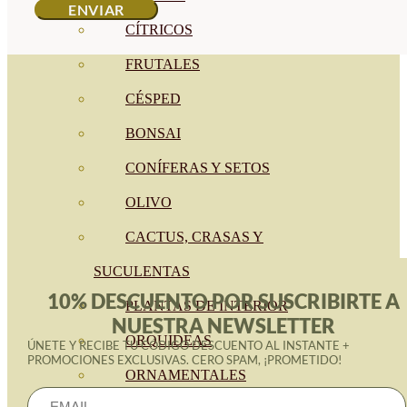
CÍTRICOS
FRUTALES
CÉSPED
BONSAI
CONÍFERAS Y SETOS
OLIVO
CACTUS, CRASAS Y
SUCULENTAS
10% DESCUENTO POR SUSCRIBIRTE A
PLANTAS DE INTERIOR
NUESTRA NEWSLETTER
ORQUIDEAS
ÚNETE Y RECIBE TU CÓDIGO DESCUENTO AL INSTANTE +
PROMOCIONES EXCLUSIVAS. CERO SPAM, ¡PROMETIDO!
ORNAMENTALES