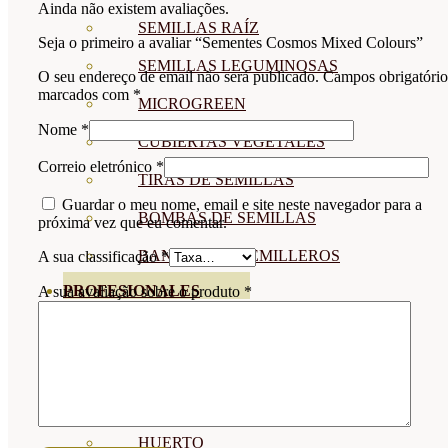
Ainda não existem avaliações.
SEMILLAS RAÍZ
Seja o primeiro a avaliar “Sementes Cosmos Mixed Colours”
SEMILLAS LEGUMINOSAS
O seu endereço de email não será publicado.
Campos obrigatório
marcados com
*
MICROGREEN
Nome
*
CUBIERTAS VEGETALES
Correio eletrónico
*
TIRAS DE SEMILLAS
Guardar o meu nome, email e site neste navegador para a
BOMBAS DE SEMILLAS
próxima vez que eu comentar.
BANDEJAS Y SEMILLEROS
A sua classificação
*
PROFESIONALES
A sua avaliação sobre o produto
*
ABONOS POR CULTIVO
VER TODOS
TOMATES
HUERTO