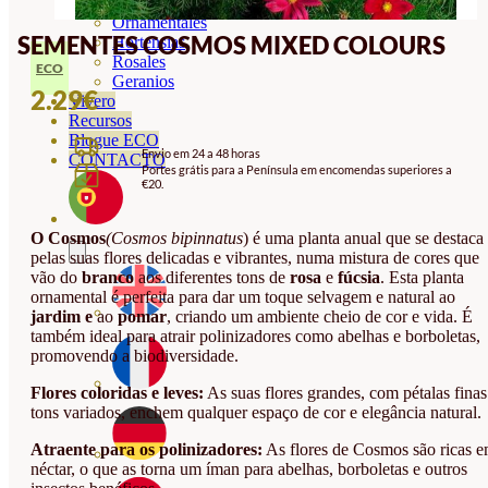
Orquideas
Ornamentales
SEMENTES COSMOS MIXED COLOURS
Hortensias
Rosales
ECO
Geranios
2.29
€
Vivero
Recursos
Blogue ECO
Envio em 24 a 48 horas
CONTACTO
Portes grátis para a Península em encomendas superiores a
€20.
O Cosmos
(Cosmos bipinnatus
) é uma planta anual que se destaca
pelas suas flores delicadas e vibrantes, numa mistura de cores que
vão do
branco
aos diferentes tons de
rosa
e
fúcsia
. Esta planta
ornamental é perfeita para dar um toque selvagem e natural ao
jardim e
ao
pomar
, criando um ambiente cheio de cor e vida. É
também ideal para atrair polinizadores como abelhas e borboletas,
promovendo a biodiversidade.
Flores coloridas e leves:
As suas flores grandes, com pétalas finas
tons variados, enchem qualquer espaço de cor e elegância natural.
Atraente para os polinizadores:
As flores de Cosmos são ricas 
néctar, o que as torna um íman para abelhas, borboletas e outros