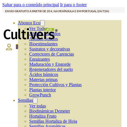
Saltar para o conteúdo principal
Ir para o footer
ENVIO GRATUITO A PARTIR DE 20 €, NA PENÍNSULA E EM PORTUGAL (24/72H)
Abonos Eco
Ver Todos
Abonos Líquidos
Abonos Solidos
Bioestimulantes
0
Sustratos y decorativas
Correctores de Carencias
Enraizantes
Maduración y Engorde
Regeneradores del suelo
Ácidos húmicos
Materias primas
Protección Cultivos y Plantas
Plantas interior
GrowPunch
Semillas
Ver todas
Biodinámicas Demeter
Hortaliza Fruto
Semillas Hortaliza de Hoja
Semillas Aromáticas