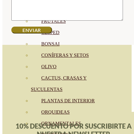
CÍTRICOS
FRUTALES
CÉSPED
BONSAI
CONÍFERAS Y SETOS
OLIVO
CACTUS, CRASAS Y
SUCULENTAS
PLANTAS DE INTERIOR
ORQUIDEAS
ORNAMENTALES
10% DESCUENTO POR SUSCRIBIRTE A