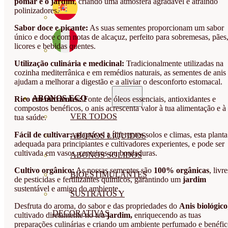
pomar e o jardim
, criando uma atmosfera agradável e atraindo
polinizadores.
Sabor doce e picante:
As suas sementes proporcionam um sabor
único e doce com notas de alcaçuz, perfeito para sobremesas, pães
licores e bebidas quentes.
Utilização culinária e medicinal:
Tradicionalmente utilizadas na
cozinha mediterrânica e em remédios naturais, as sementes de anis
ajudam a melhorar a digestão e a aliviar o desconforto estomacal.
ABONOS ECO
Rico em nutrientes:
Fonte de óleos essenciais, antioxidantes e
compostos benéficos, o anis acrescenta valor à tua alimentação e à
VER TODOS
tua saúde.
Fácil de cultivar:
adaptável a diferentes solos e climas, esta planta
ABONOS LÍQUIDOS
adequada para principiantes e cultivadores experientes, e pode ser
cultivada em vasos, canteiros ou bordaduras.
ABONOS SOLIDOS
Cultivo orgânico:
As nossas sementes são
100% orgânicas
, livre
BIOESTIMULANTES
de pesticidas e fertilizantes químicos, garantindo um
jardim
sustentável e amigo do ambiente.
SUSTRATOS Y
Desfruta do aroma, do sabor e das propriedades do
Anis biológico
DECORATIVAS
cultivado diretamente no teu
jardim,
enriquecendo as tuas
preparações culinárias e criando um ambiente perfumado e benéfic