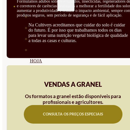
Formulamos adubos sólidos e líquidos, insecticidas, regeneradores de
e corretores de carências destinados a melhorar a fertilidade dos solo
SEMILLAS
aumentar a produtividade e reduzir o impacto ambiental, sempre co
produtos seguros, sem período de segurança e de fácil aplicação.
VER TODAS
Na Cultivers acreditamos que cuidar do solo é cuidar
BIODINÁMICAS DEMETER
do futuro. É por isso que trabalhamos todos os dias
para levar uma nutrição vegetal biológica de qualidade
HORTALIZA FRUTO
a todas as casas e culturas.
SEMILLAS HORTALIZA DE
HOJA
SEMILLAS AROMÁTICAS
SEMILLAS FLORES
VENDAS A GRANEL
SEMILLAS FLORES
Os formatos a granel estão disponíveis para
profissionais e agricultores.
COMESTIBLES
CONSULTA OS PREÇOS ESPECIAIS
SEMILLAS TRADICIONALES
SEMILLAS BRASICAS