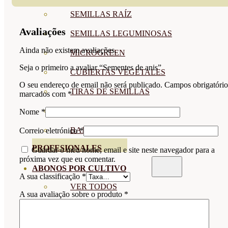
SEMILLAS RAÍZ
Avaliações
SEMILLAS LEGUMINOSAS
Ainda não existem avaliações.
MICROGREEN
Seja o primeiro a avaliar “Sementes de anis”
CUBIERTAS VEGETALES
O seu endereço de email não será publicado.
Campos obrigatório
TIRAS DE SEMILLAS
marcados com
*
BOMBAS DE SEMILLAS
Nome
*
BANDEJAS Y SEMILLEROS
Correio eletrónico
*
PROFESIONALES
Guardar o meu nome, email e site neste navegador para a
próxima vez que eu comentar.
ABONOS POR CULTIVO
A sua classificação
*
VER TODOS
A sua avaliação sobre o produto
*
TOMATES
HUERTO