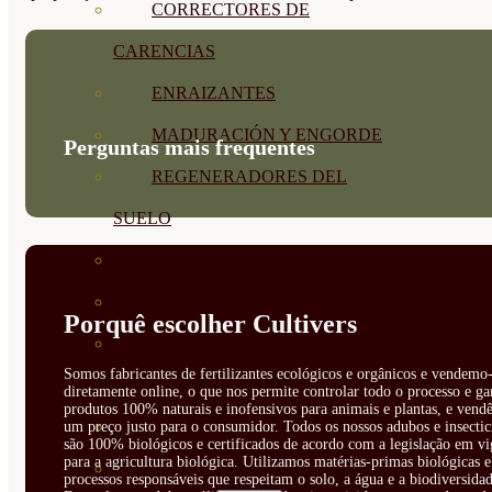
CORRECTORES DE
CARENCIAS
ENRAIZANTES
MADURACIÓN Y ENGORDE
Perguntas mais frequentes
REGENERADORES DEL
SUELO
ÁCIDOS HÚMICOS
MATERIAS PRIMAS
Porquê escolher Cultivers
PROTECCIÓN CULTIVOS Y
Somos fabricantes de fertilizantes ecológicos e orgânicos e vendemo-
PLANTAS
diretamente online, o que nos permite controlar todo o processo e ga
produtos 100% naturais e inofensivos para animais e plantas, e vendê
PLANTAS INTERIOR
um preço justo para o consumidor. Todos os nossos adubos e insectic
são 100% biológicos e certificados de acordo com a legislação em vi
para a agricultura biológica. Utilizamos matérias-primas biológicas e
GROWPUNCH
processos responsáveis que respeitam o solo, a água e a biodiversidad