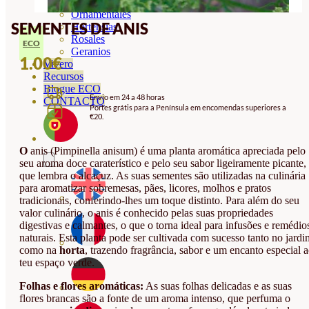
Orquideas
Ornamentales
SEMENTES DE ANIS
Hortensias
Rosales
ECO
Geranios
1.00
€
Vivero
Recursos
Blogue ECO
Envio em 24 a 48 horas
CONTACTO
Portes grátis para a Península em encomendas superiores a
€20.
O
anis (Pimpinella anisum) é uma planta aromática apreciada pelo
seu aroma doce caraterístico e pelo seu sabor ligeiramente picante,
que lembra o alcaçuz. As suas sementes são utilizadas na culinária
para aromatizar sobremesas, pães, licores, molhos e pratos
tradicionais, conferindo-lhes um toque distinto. Para além do seu
valor culinário, o anis é conhecido pelas suas propriedades
digestivas e calmantes, o que o torna ideal para infusões e remédio
naturais. Esta planta pode ser cultivada com sucesso tanto no jardi
como na
horta
, trazendo fragrância, sabor e um encanto especial 
teu espaço verde.
Folhas e flores aromáticas:
As suas folhas delicadas e as suas
flores brancas são a fonte de um aroma intenso, que perfuma o