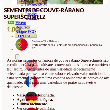
Orquideas
Ornamentales
SEMENTES DE COUVE-RÁBANO
Hortensias
Rosales
SUPERSCHMELZ
Geranios
ECO
Vivero
Recursos
1.00
€
Blogue ECO
CONTACTO
Envio em 24 a 48 horas
Portes grátis para a Península em encomendas superiores a
€20.
As nossas sementes orgânicas de couve-rábano Superschmelz são 
escolha perfeita para cultivares couve-rábano saboroso e nutritivo 
teu jardim. Provenientes de uma variedade especialmente
selecionada pelo seu excelente sabor e elevado valor nutricional,
estas sementes garantem uma colheita abundante de couves de alta
qualidade, ideal para uma variedade de pratos saudáveis e
deliciosos.
Variedade selecionada.
Agricultura biológica.
Cultiva facilmente.
Versatilidade culinária.