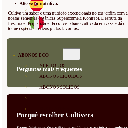
Alto valor nutritivo.
Cultiva um sabor e uma nutrição excepcionais no teu jardim com a
nossas sementes orgânicas Superschmelz Kohlrabi. Desfruta da
frescura e da qualidade da couve-rábano cultivada em casa e dá u
toque especial aos teus pratos favoritos.
ABONOS ECO
VER TODOS
Perguntas mais frequentes
ABONOS LÍQUIDOS
ABONOS SOLIDOS
BIOESTIMULANTES
SUSTRATOS Y
Porquê escolher Cultivers
DECORATIVAS
Somos fabricantes de fertilizantes ecológicos e orgânicos e vendemo-