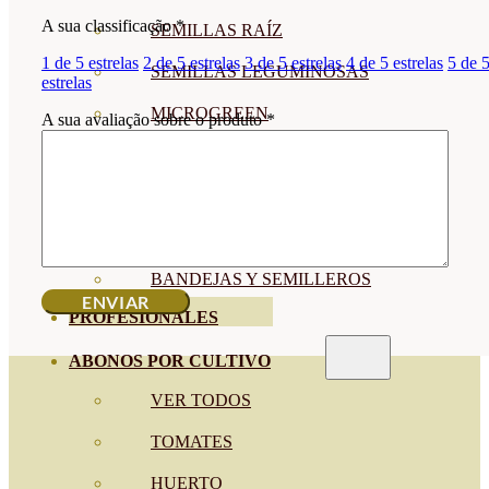
A sua classificação
*
SEMILLAS RAÍZ
1 de 5 estrelas
2 de 5 estrelas
3 de 5 estrelas
4 de 5 estrelas
5 de 
SEMILLAS LEGUMINOSAS
estrelas
MICROGREEN
A sua avaliação sobre o produto
*
CUBIERTAS VEGETALES
TIRAS DE SEMILLAS
BOMBAS DE SEMILLAS
BANDEJAS Y SEMILLEROS
PROFESIONALES
ABONOS POR CULTIVO
VER TODOS
TOMATES
HUERTO