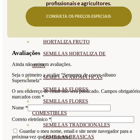
profissionais e agricultores.
SEMILLAS
CONSULTA OS PREÇOS ESPECIAIS
VER TODAS
BIODINÁMICAS DEMETER
HORTALIZA FRUTO
Avaliações
SEMILLAS HORTALIZA DE
Ainda não existem avaliações.
HOJA
Seja o primeiro a avaliar “Sementes de couve-rábano
SEMILLAS AROMÁTICAS
Superschmelz”
SEMILLAS FLORES
O seu endereço de email não será publicado.
Campos obrigatório
marcados com
*
SEMILLAS FLORES
Nome
*
COMESTIBLES
Correio eletrónico
*
SEMILLAS TRADICIONALES
Guardar o meu nome, email e site neste navegador para a
SEMILLAS BRASICAS
próxima vez que eu comentar.