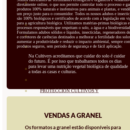
CORRECTORES DE
diretamente online, o que nos permite controlar todo o processo e ga
produtos 100% naturais e inofensivos para animais e plantas, e vendê
CARENCIAS
um preço justo para o consumidor. Todos os nossos adubos e insectic
são 100% biológicos e certificados de acordo com a legislação em vi
para a agricultura biológica. Utilizamos matérias-primas biológicas e
ENRAIZANTES
processos responsáveis que respeitam o solo, a água e a biodiversidad
Formulamos adubos sólidos e líquidos, insecticidas, regeneradores de
MADURACIÓN Y ENGORDE
e corretores de carências destinados a melhorar a fertilidade dos solo
aumentar a produtividade e reduzir o impacto ambiental, sempre co
produtos seguros, sem período de segurança e de fácil aplicação.
REGENERADORES DEL
Na Cultivers acreditamos que cuidar do solo é cuidar
SUELO
do futuro. É por isso que trabalhamos todos os dias
para levar uma nutrição vegetal biológica de qualidade
ÁCIDOS HÚMICOS
a todas as casas e culturas.
MATERIAS PRIMAS
PROTECCIÓN CULTIVOS Y
PLANTAS
PLANTAS INTERIOR
VENDAS A GRANEL
GROWPUNCH
Os formatos a granel estão disponíveis para