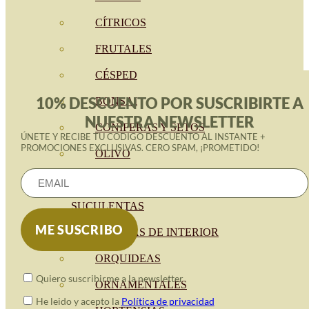
CÍTRICOS
FRUTALES
CÉSPED
10% DESCUENTO POR SUSCRIBIRTE A
BONSAI
NUESTRA NEWSLETTER
CONÍFERAS Y SETOS
ÚNETE Y RECIBE TU CÓDIGO DESCUENTO AL INSTANTE +
PROMOCIONES EXCLUSIVAS. CERO SPAM, ¡PROMETIDO!
OLIVO
CACTUS, CRASAS Y
SUCULENTAS
PLANTAS DE INTERIOR
ORQUIDEAS
Quiero suscribirme a la newsletter
ORNAMENTALES
He leido y acepto la
Política de privacidad