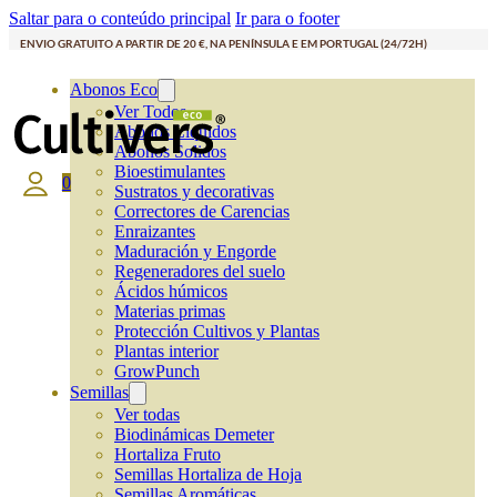
Saltar para o conteúdo principal
Ir para o footer
ENVIO GRATUITO A PARTIR DE 20 €, NA PENÍNSULA E EM PORTUGAL (24/72H)
Abonos Eco
Ver Todos
Abonos Líquidos
Abonos Solidos
Bioestimulantes
0
Sustratos y decorativas
Correctores de Carencias
Enraizantes
Maduración y Engorde
Regeneradores del suelo
Ácidos húmicos
Materias primas
Protección Cultivos y Plantas
Plantas interior
GrowPunch
Semillas
Ver todas
Biodinámicas Demeter
Hortaliza Fruto
Semillas Hortaliza de Hoja
Semillas Aromáticas