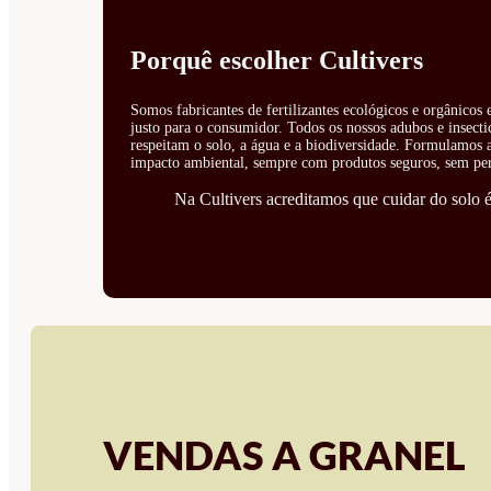
Porquê escolher Cultivers
Somos fabricantes de fertilizantes ecológicos e orgânicos
justo para o consumidor. Todos os nossos adubos e insecti
respeitam o solo, a água e a biodiversidade. Formulamos ad
impacto ambiental, sempre com produtos seguros, sem perí
Na Cultivers acreditamos que cuidar do solo é 
VENDAS A GRANEL