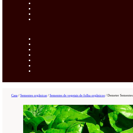
Casa
/
Sementes orgânicas
/
Sementes de vegetais de folha orgânicos
/
Demeter Sementes 