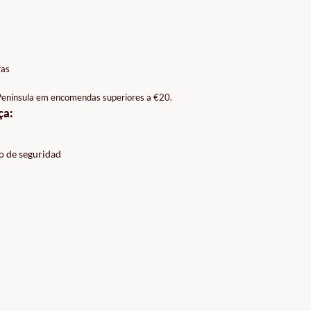
ras
 Península em encomendas superiores a €20.
ça:
o de seguridad