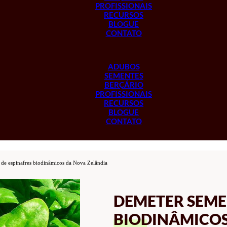
PROFISSIONAIS
RECURSOS
BLOGUE
CONTATO
ADUBOS
SEMENTES
BERÇÁRIO
PROFISSIONAIS
RECURSOS
BLOGUE
CONTATO
de espinafres biodinâmicos da Nova Zelândia
DEMETER SEME
BIODINÂMICOS