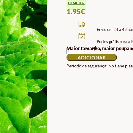
DEMETER
1.95
€
Envio em 24 a 48 ho
Portes grátis para a
QUANTIDADE
Maior tamanho, maior poupan
DE
ADICIONAR
DEMETER
SEMENTES
Período de segurança: No tiene plaz
DE
ESPINAFRES
BIODINÂMICOS
DA
NOVA
ZELÂNDIA