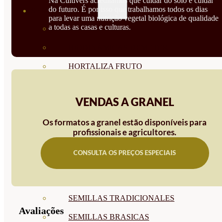
Na Cultivers acreditamos que cuidar do solo é cuidar
do futuro. É por isso que trabalhamos todos os dias
SEMILLAS
para levar uma nutrição vegetal biológica de qualidade
a todas as casas e culturas.
VER TODAS
BIODINÁMICAS DEMETER
HORTALIZA FRUTO
SEMILLAS HORTALIZA DE
VENDAS A GRANEL
HOJA
Os formatos a granel estão disponíveis para
SEMILLAS AROMÁTICAS
profissionais e agricultores.
SEMILLAS FLORES
CONSULTA OS PREÇOS ESPECIAIS
SEMILLAS FLORES
COMESTIBLES
SEMILLAS TRADICIONALES
Avaliações
SEMILLAS BRASICAS