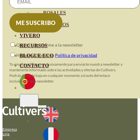
HORTENSIAS
ROSALES
GERANIOS
VIVERO
Quiero suscribirme a la newsletter
RECURSOS
He leido y acepto la
Política de privacidad
BLOGUE ECO
Tu email se utilizará exclusivamente para enviarte nuestra newsletter y
CONTACTO
mantenerte informado sobre las actividades y ofertas de Cultivers.
Podrás darte de baja en cualquier momento a través del enlace
incluido en cada newsletter.
Empresa
Loja