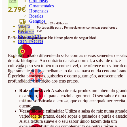
Orquideas
ECO
Ornamentales
2.79
€
Hortensias
Rosales
Geranios
Envio em 24 a 48 horas
Vivero
Portes grátis para a Península em encomendas superiores a
Recursos
€20.
Blogue ECO
Período de segurança: No tiene plazo de seguridad
CONTACTO
Explora um lado diferente da salsa com as nossas sementes de sals
de raiz biológica. Ao contrário da salsa normal, a salsa de raiz é
cultivada pelo seu tubérculo comestível, que oferece um sabor rico
ligeiramente doce, semelhante ao da pastinaca ou da cenoura branc
É perfeita para sopas, guisados e como guarnição, acrescentando
profundidade e nutrição aos teus pratos.
Raiz comestível:
A salsa de raiz produz um tubérculo grand
e carnudo, ideal para a cozinha gourmet. O seu sabor é uma
mistura sofisticada e terrosa, que enriquece qualquer receita
quente.
Versatilidade culinária:
Utiliza a salsa de raiz numa grand
variedade de pratos, desde sopas e guisados a purés e assado
A sua textura suave e o seu sabor único fazem dela um
excelente substituto ou complemento de outras raízes e