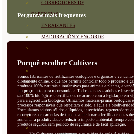
CORRECTORES DE
CARENCIAS
Perguntas mais frequentes
ENRAIZANTES
MADURACIÓN Y ENGORDE
REGENERADORES DEL
SUELO
Porquê escolher Cultivers
ÁCIDOS HÚMICOS
Somos fabricantes de fertilizantes ecológicos e orgânicos e vendemo-
diretamente online, o que nos permite controlar todo o processo e ga
MATERIAS PRIMAS
produtos 100% naturais e inofensivos para animais e plantas, e vendê
um preço justo para o consumidor. Todos os nossos adubos e insectic
PROTECCIÓN CULTIVOS Y
são 100% biológicos e certificados de acordo com a legislação em vi
para a agricultura biológica. Utilizamos matérias-primas biológicas e
PLANTAS
processos responsáveis que respeitam o solo, a água e a biodiversidad
Formulamos adubos sólidos e líquidos, insecticidas, regeneradores de
e corretores de carências destinados a melhorar a fertilidade dos solo
PLANTAS INTERIOR
aumentar a produtividade e reduzir o impacto ambiental, sempre co
produtos seguros, sem período de segurança e de fácil aplicação.
GROWPUNCH