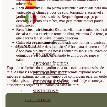
tubérculos.
Fácil de cultivar:
Esta planta resistente é adequada para um
variedade de climas e tipos de solo, tornando-a acessível a
jardineiros de todos os níveis. Requer algum espaço para o
desenvolvimento das raízes, mas geralmente requer pouca
manutenção.
Benefícios nutricionais:
Rica em vitaminas e minerais, a ra
de salsa é uma excelente fonte de fibra, vitamina C e ferro, o
que a torna tão saudável quanto deliciosa.
Cultivada
organicamente:
cultivada sob normas orgânicas
ABONOS ECO
rigorosas, esta raiz de salsa não só é boa para ti, como tamb
é boa para o planeta. As nossas sementes são 100% livres de
VER TODOS
químicos e pesticidas, garantindo-te um produto puro e
natural.
ABONOS LÍQUIDOS
Expande os limites do teu jardim e da tua cozinha com a salsa de
raiz. As nossas sementes orgânicas permitem-te explorar novos
ABONOS SOLIDOS
sabores e texturas, ao mesmo tempo que contribuem para um estilo
de vida mais saudável e sustentável. Encomenda hoje e começa a
BIOESTIMULANTES
descobrir os segredos culinários da salsa de raiz!
SUSTRATOS Y
DECORATIVAS