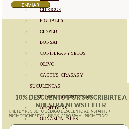
CÍTRICOS
FRUTALES
CÉSPED
BONSAI
CONÍFERAS Y SETOS
OLIVO
CACTUS, CRASAS Y
SUCULENTAS
10% DESCUENTO POR SUSCRIBIRTE A
PLANTAS DE INTERIOR
NUESTRA NEWSLETTER
ORQUIDEAS
ÚNETE Y RECIBE TU CÓDIGO DESCUENTO AL INSTANTE +
PROMOCIONES EXCLUSIVAS. CERO SPAM, ¡PROMETIDO!
ORNAMENTALES