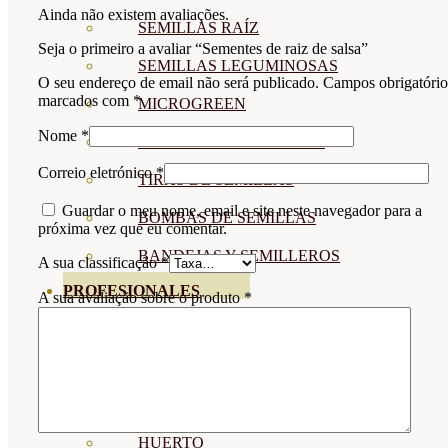
Ainda não existem avaliações.
SEMILLAS RAÍZ
Seja o primeiro a avaliar “Sementes de raiz de salsa”
SEMILLAS LEGUMINOSAS
O seu endereço de email não será publicado.
Campos obrigatório
marcados com
*
MICROGREEN
Nome
*
CUBIERTAS VEGETALES
Correio eletrónico
*
TIRAS DE SEMILLAS
Guardar o meu nome, email e site neste navegador para a
BOMBAS DE SEMILLAS
próxima vez que eu comentar.
BANDEJAS Y SEMILLEROS
A sua classificação
*
PROFESIONALES
A sua avaliação sobre o produto
*
ABONOS POR CULTIVO
VER TODOS
TOMATES
HUERTO