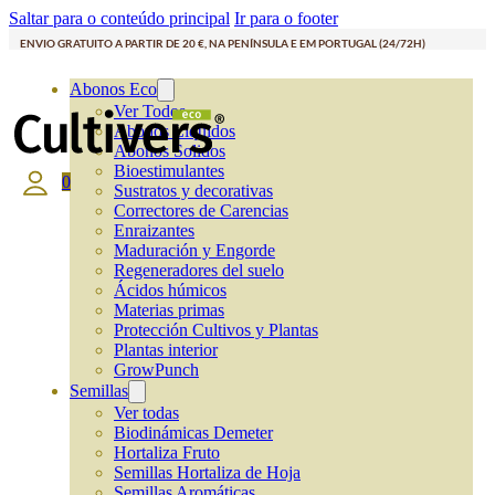
Saltar para o conteúdo principal
Ir para o footer
ENVIO GRATUITO A PARTIR DE 20 €, NA PENÍNSULA E EM PORTUGAL (24/72H)
Abonos Eco
Ver Todos
Abonos Líquidos
Abonos Solidos
Bioestimulantes
0
Sustratos y decorativas
Correctores de Carencias
Enraizantes
Maduración y Engorde
Regeneradores del suelo
Ácidos húmicos
Materias primas
Protección Cultivos y Plantas
Plantas interior
GrowPunch
Semillas
Ver todas
Biodinámicas Demeter
Hortaliza Fruto
Semillas Hortaliza de Hoja
Semillas Aromáticas