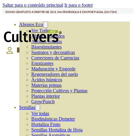
Saltar para o conteúdo principal
Ir para o footer
ENVIO GRATUITO A PARTIR DE 20 €, NA PENÍNSULA E EM PORTUGAL (24/72H)
Abonos Eco
Ver Todos
Abonos Líquidos
Abonos Solidos
Bioestimulantes
0
Sustratos y decorativas
Correctores de Carencias
Enraizantes
Maduración y Engorde
Regeneradores del suelo
Ácidos húmicos
Materias primas
Protección Cultivos y Plantas
Plantas interior
GrowPunch
Semillas
Ver todas
Biodinámicas Demeter
Hortaliza Fruto
Semillas Hortaliza de Hoja
Semillas Aromáticas