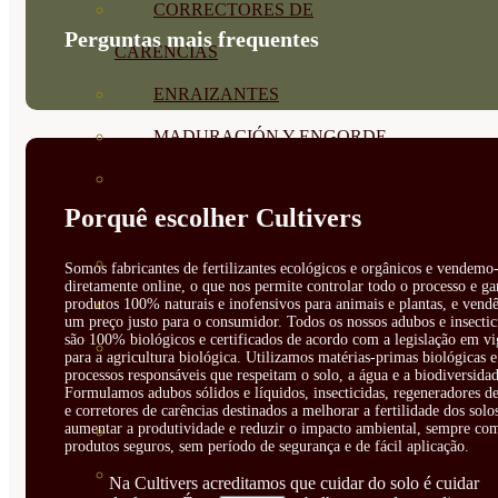
CORRECTORES DE
Perguntas mais frequentes
CARENCIAS
ENRAIZANTES
MADURACIÓN Y ENGORDE
REGENERADORES DEL
Porquê escolher Cultivers
SUELO
ÁCIDOS HÚMICOS
Somos fabricantes de fertilizantes ecológicos e orgânicos e vendemo-
diretamente online, o que nos permite controlar todo o processo e ga
produtos 100% naturais e inofensivos para animais e plantas, e vendê
MATERIAS PRIMAS
um preço justo para o consumidor. Todos os nossos adubos e insectic
são 100% biológicos e certificados de acordo com a legislação em vi
PROTECCIÓN CULTIVOS Y
para a agricultura biológica. Utilizamos matérias-primas biológicas e
processos responsáveis que respeitam o solo, a água e a biodiversidad
PLANTAS
Formulamos adubos sólidos e líquidos, insecticidas, regeneradores de
e corretores de carências destinados a melhorar a fertilidade dos solo
aumentar a produtividade e reduzir o impacto ambiental, sempre co
PLANTAS INTERIOR
produtos seguros, sem período de segurança e de fácil aplicação.
GROWPUNCH
Na Cultivers acreditamos que cuidar do solo é cuidar