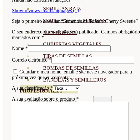
SEMILLAS RAÍZ
Show reviews in all languages (1)
SEMILLAS LEGUMINOSAS
Seja o primeiro a avaliar “Sementes de Tomate Cherry Sweetie”
O seu endereço de email não será publicado.
Campos obrigatório
MICROGREEN
marcados com
*
CUBIERTAS VEGETALES
Nome
*
TIRAS DE SEMILLAS
Correio eletrónico
*
BOMBAS DE SEMILLAS
Guardar o meu nome, email e site neste navegador para a
próxima vez que eu comentar.
BANDEJAS Y SEMILLEROS
A sua classificação
*
PROFESIONALES
A sua avaliação sobre o produto
*
ABONOS POR CULTIVO
VER TODOS
TOMATES
HUERTO