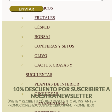
CÍTRICOS
FRUTALES
CÉSPED
BONSAI
CONÍFERAS Y SETOS
OLIVO
CACTUS, CRASAS Y
SUCULENTAS
PLANTAS DE INTERIOR
10% DESCUENTO POR SUSCRIBIRTE A
ORQUIDEAS
NUESTRA NEWSLETTER
ÚNETE Y RECIBE TU CÓDIGO DESCUENTO AL INSTANTE +
ORNAMENTALES
PROMOCIONES EXCLUSIVAS. CERO SPAM, ¡PROMETIDO!