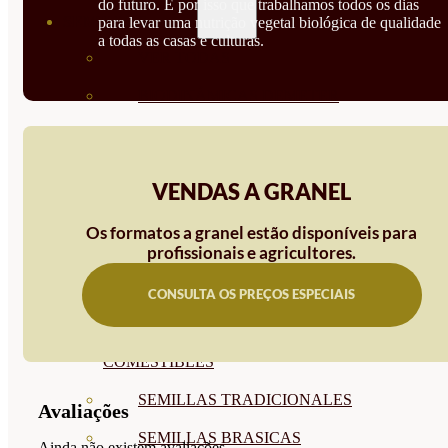
do futuro. É por isso que trabalhamos todos os dias
SEMILLAS
para levar uma nutrição vegetal biológica de qualidade
a todas as casas e culturas.
VER TODAS
BIODINÁMICAS DEMETER
HORTALIZA FRUTO
SEMILLAS HORTALIZA DE
VENDAS A GRANEL
HOJA
Os formatos a granel estão disponíveis para
SEMILLAS AROMÁTICAS
profissionais e agricultores.
SEMILLAS FLORES
CONSULTA OS PREÇOS ESPECIAIS
SEMILLAS FLORES
COMESTIBLES
SEMILLAS TRADICIONALES
Avaliações
SEMILLAS BRASICAS
Ainda não existem avaliações.