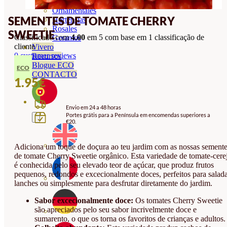
Orquideas
Ornamentales
SEMENTES DE TOMATE CHERRY
Hortensias
Rosales
SWEETIE
Classificado com
4.00
em 5 com base em
1
classificação de
Geranios
cliente
Vivero
0
customer reviews
Recursos
Blogue ECO
ECO
CONTACTO
1.95
€
Envio em 24 a 48 horas
Portes grátis para a Península em encomendas superiores a
€20.
Adiciona um toque de doçura ao teu jardim com as nossas sement
de tomate Cherry Sweetie orgânico. Esta variedade de tomate-cere
é conhecida pelo seu elevado teor de açúcar, que produz frutos
pequenos, redondos e excecionalmente doces, perfeitos para salada
lanches ou simplesmente para desfrutar diretamente do jardim.
Sabor excecionalmente doce:
Os tomates Cherry Sweetie
são apreciados pelo seu sabor incrivelmente doce e
sumarento, o que os torna os favoritos de crianças e adultos.