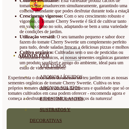
Colheita abundante:
Esta variedade produz cachos de
tomates que amadurecem simultaneamente, garantindo uma
colheita abundante que podes desfrutar durante toda a estaçã
Crescimento vigoroso:
Com o seu crescimento robusto e
vigoroso, o Tomate Cherry Sweetie é fácil de cultivar tanto
em vasos como no solo, adaptando-se bem a uma variedade
de condições de jardim.
Utilização versátil:
O seu tamanho pequeno e sabor doce
fazem do tomate Cherry Sweetie um complemento perfeito
para tudo, desde saladas frescas a deliciosas pizzas e molhos
Cultivo orgânico:
Cultivadas sem o uso de pesticidas ou
ABONOS ECO
fertilizantes químicos, as nossas sementes orgânicas garante
um produto saudável e amigo do ambiente, ideal para um
VER TODOS
estilo de vida sustentável.
ABONOS LÍQUIDOS
Experimenta o doce sabor do sucesso no teu jardim com as nossas
sementes orgânicas de tomate Cherry Sweetie. Cultiva os teus
ABONOS SOLIDOS
próprios tomates cereja e desfruta da frescura e qualidade que só o
tomates cultivados em casa podem oferecer - encomenda agora e
começa a desfrutar destes deliciosos pedaços da natureza!
BIOESTIMULANTES
SUSTRATOS Y
DECORATIVAS