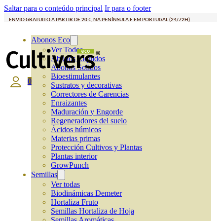
Saltar para o conteúdo principal
Ir para o footer
ENVIO GRATUITO A PARTIR DE 20 €, NA PENÍNSULA E EM PORTUGAL (24/72H)
Abonos Eco
Ver Todos
Abonos Líquidos
Abonos Solidos
Bioestimulantes
0
Sustratos y decorativas
Correctores de Carencias
Enraizantes
Maduración y Engorde
Regeneradores del suelo
Ácidos húmicos
Materias primas
Protección Cultivos y Plantas
Plantas interior
GrowPunch
Semillas
Ver todas
Biodinámicas Demeter
Hortaliza Fruto
Semillas Hortaliza de Hoja
Semillas Aromáticas