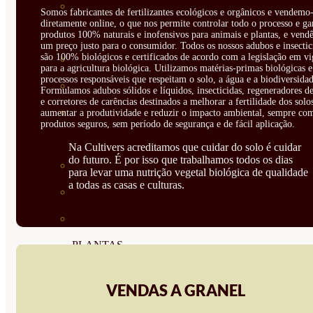
CORRECTORES DE
Somos fabricantes de fertilizantes ecológicos e orgânicos e vendemo-
diretamente online, o que nos permite controlar todo o processo e ga
CARENCIAS
produtos 100% naturais e inofensivos para animais e plantas, e vendê
um preço justo para o consumidor. Todos os nossos adubos e insectic
são 100% biológicos e certificados de acordo com a legislação em vi
ENRAIZANTES
para a agricultura biológica. Utilizamos matérias-primas biológicas e
processos responsáveis que respeitam o solo, a água e a biodiversidad
MADURACIÓN Y ENGORDE
Formulamos adubos sólidos e líquidos, insecticidas, regeneradores de
e corretores de carências destinados a melhorar a fertilidade dos solo
REGENERADORES DEL
aumentar a produtividade e reduzir o impacto ambiental, sempre co
produtos seguros, sem período de segurança e de fácil aplicação.
SUELO
Na Cultivers acreditamos que cuidar do solo é cuidar
do futuro. É por isso que trabalhamos todos os dias
ÁCIDOS HÚMICOS
para levar uma nutrição vegetal biológica de qualidade
a todas as casas e culturas.
MATERIAS PRIMAS
PROTECCIÓN CULTIVOS Y
PLANTAS
PLANTAS INTERIOR
VENDAS A GRANEL
GROWPUNCH