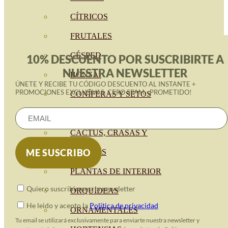
CÍTRICOS
FRUTALES
CÉSPED
10% DESCUENTO POR SUSCRIBIRTE A
NUESTRA NEWSLETTER
BONSAI
ÚNETE Y RECIBE TU CÓDIGO DESCUENTO AL INSTANTE +
PROMOCIONES EXCLUSIVAS. CERO SPAM, ¡PROMETIDO!
CONÍFERAS Y SETOS
OLIVO
CACTUS, CRASAS Y
SUCULENTAS
PLANTAS DE INTERIOR
Quiero suscribirme a la newsletter
ORQUIDEAS
He leido y acepto la
Política de privacidad
ORNAMENTALES
Tu email se utilizará exclusivamente para enviarte nuestra newsletter y