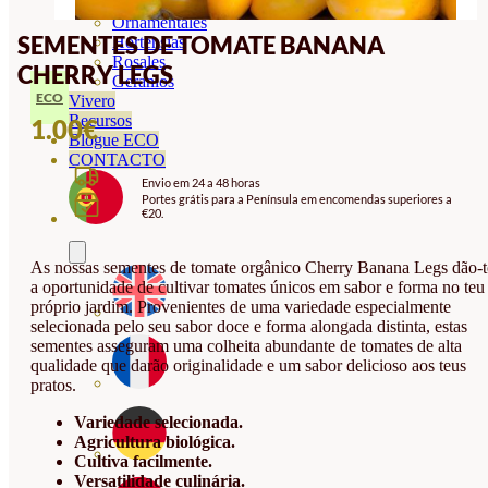
Orquideas
Ornamentales
SEMENTES DE TOMATE BANANA
Hortensias
Rosales
CHERRY LEGS
Geranios
ECO
Vivero
Recursos
1.00
€
Blogue ECO
CONTACTO
Envio em 24 a 48 horas
Portes grátis para a Península em encomendas superiores a
€20.
As nossas sementes de tomate orgânico Cherry Banana Legs dão-t
a oportunidade de cultivar tomates únicos em sabor e forma no teu
próprio jardim. Provenientes de uma variedade especialmente
selecionada pelo seu sabor doce e forma alongada distinta, estas
sementes asseguram uma colheita abundante de tomates de alta
qualidade que darão originalidade e um sabor delicioso aos teus
pratos.
Variedade selecionada.
Agricultura biológica.
Cultiva facilmente.
Versatilidade culinária.