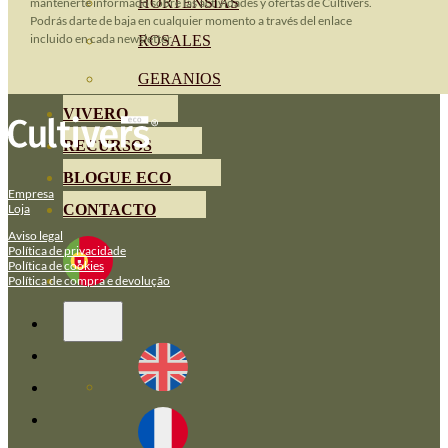
HORTENSIAS
mantenerte informado sobre las actividades y ofertas de Cultivers.
Podrás darte de baja en cualquier momento a través del enlace
incluido en cada newsletter.
ROSALES
GERANIOS
VIVERO
RECURSOS
BLOGUE ECO
Empresa
Loja
CONTACTO
Aviso legal
Política de privacidade
Política de cookies
Política de compra e devolução