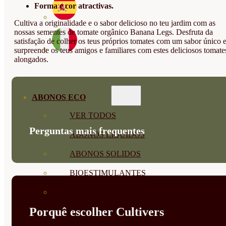
Forma e cor atractivas.
Cultiva a originalidade e o sabor delicioso no teu jardim com as
nossas sementes de tomate orgânico Banana Legs. Desfruta da
satisfação de colher os teus próprios tomates com um sabor único 
surpreende os teus amigos e familiares com estes deliciosos tomate
alongados.
ABONOS ECO
VER TODOS
Perguntas mais frequentes
ABONOS LÍQUIDOS
ABONOS SOLIDOS
BIOESTIMULANTES
SUSTRATOS Y
Porquê escolher Cultivers
DECORATIVAS