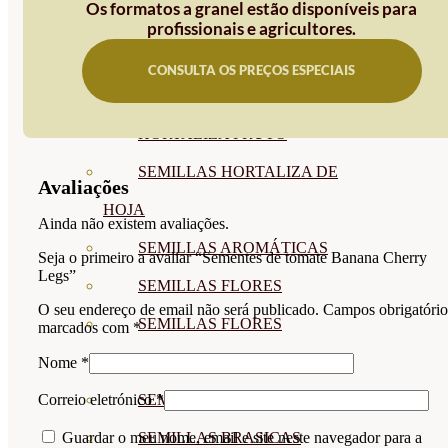
Os formatos a granel estão disponíveis para
SEMILLAS
profissionais e agricultores.
VER TODAS
CONSULTA OS PREÇOS ESPECIAIS
BIODINÁMICAS DEMETER
HORTALIZA FRUTO
SEMILLAS HORTALIZA DE
Avaliações
HOJA
Ainda não existem avaliações.
SEMILLAS AROMÁTICAS
Seja o primeiro a avaliar “Sementes de tomate Banana Cherry
Legs”
SEMILLAS FLORES
O seu endereço de email não será publicado.
Campos obrigatório
SEMILLAS FLORES
marcados com
*
COMESTIBLES
Nome
*
SEMILLAS TRADICIONALES
Correio eletrónico
*
SEMILLAS BRASICAS
Guardar o meu nome, email e site neste navegador para a