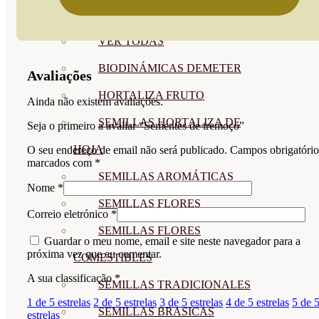
SEMILLAS
VER TODAS
BIODINÁMICAS DEMETER
Avaliações
HORTALIZA FRUTO
Ainda não existem avaliações.
SEMILLAS HORTALIZA DE
Seja o primeiro a avaliar “Sementes de tremoço”
HOJA
O seu endereço de email não será publicado.
Campos obrigatório
marcados com
*
SEMILLAS AROMÁTICAS
Nome
*
SEMILLAS FLORES
Correio eletrónico
*
SEMILLAS FLORES
Guardar o meu nome, email e site neste navegador para a
próxima vez que eu comentar.
COMESTIBLES
A sua classificação
*
SEMILLAS TRADICIONALES
1 de 5 estrelas
2 de 5 estrelas
3 de 5 estrelas
4 de 5 estrelas
5 de 
SEMILLAS BRASICAS
estrelas