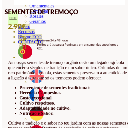
Orquideas
Ornamentales
SEMENTES DE TREMOÇO
Hortensias
Rosales
ECO
Geranios
2.90
€
Vivero
Recursos
Blogue ECO
Envio em 24 a 48 horas
CONTACTO
Portes grátis para a Península em encomendas superiores a
€20.
As nossas sementes de tremoço orgânico são um legado agrícola
que encerra séculos de tradição e um sabor único. Oriundas de um
rico património agrícola, estas sementes preservam a autenticidade
a ligação à terra que só os tremoços podem oferecer.
Proveniente de sementes tradicionais
Herencia Campesina.
Gosto excecional.
Cultivo respeitoso.
Adaptabilidade no cultivo.
Nutrição e Sabor.
Cultiva a tradição e o sabor no teu jardim com as nossas sementes 