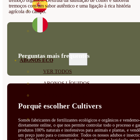
tremoço orgânico. Desfruta da satisfação de colher e saborear
tremoços com um sabor autêntico e uma ligação à rica história
agrícola do campo.
Perguntas mais frequentes
ABONOS ECO
VER TODOS
ABONOS LÍQUIDOS
ABONOS SOLIDOS
Porquê escolher Cultivers
BIOESTIMULANTES
SUSTRATOS Y
Somos fabricantes de fertilizantes ecológicos e orgânicos e vendemo-
diretamente online, o que nos permite controlar todo o processo e ga
produtos 100% naturais e inofensivos para animais e plantas, e vendê
DECORATIVAS
um preço justo para o consumidor. Todos os nossos adubos e insectic