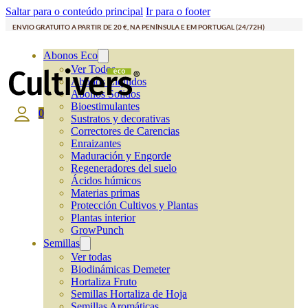
Saltar para o conteúdo principal
Ir para o footer
ENVIO GRATUITO A PARTIR DE 20 €, NA PENÍNSULA E EM PORTUGAL (24/72H)
Abonos Eco
Ver Todos
Abonos Líquidos
Abonos Solidos
Bioestimulantes
0
Sustratos y decorativas
Correctores de Carencias
Enraizantes
Maduración y Engorde
Regeneradores del suelo
Ácidos húmicos
Materias primas
Protección Cultivos y Plantas
Plantas interior
GrowPunch
Semillas
Ver todas
Biodinámicas Demeter
Hortaliza Fruto
Semillas Hortaliza de Hoja
Semillas Aromáticas