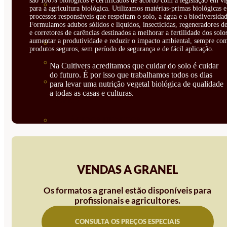
são 100% biológicos e certificados de acordo com a legislação em vi
CORRECTORES DE
para a agricultura biológica. Utilizamos matérias-primas biológicas e
processos responsáveis que respeitam o solo, a água e a biodiversidad
CARENCIAS
Formulamos adubos sólidos e líquidos, insecticidas, regeneradores de
e corretores de carências destinados a melhorar a fertilidade dos solo
aumentar a produtividade e reduzir o impacto ambiental, sempre co
ENRAIZANTES
produtos seguros, sem período de segurança e de fácil aplicação.
MADURACIÓN Y ENGORDE
Na Cultivers acreditamos que cuidar do solo é cuidar
do futuro. É por isso que trabalhamos todos os dias
REGENERADORES DEL
para levar uma nutrição vegetal biológica de qualidade
a todas as casas e culturas.
SUELO
ÁCIDOS HÚMICOS
MATERIAS PRIMAS
PROTECCIÓN CULTIVOS Y
VENDAS A GRANEL
PLANTAS
Os formatos a granel estão disponíveis para
PLANTAS INTERIOR
profissionais e agricultores.
GROWPUNCH
CONSULTA OS PREÇOS ESPECIAIS