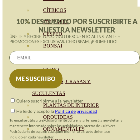
CÍTRICOS
10% DESCUENTO POR SUSCRIBIRTE A
FRUTALES
NUESTRA NEWSLETTER
CÉSPED
ÚNETE Y RECIBE TU CÓDIGO DESCUENTO AL INSTANTE +
PROMOCIONES EXCLUSIVAS. CERO SPAM, ¡PROMETIDO!
BONSAI
CONÍFERAS Y SETOS
OLIVO
CACTUS, CRASAS Y
SUCULENTAS
Quiero suscribirme a la newsletter
PLANTAS DE INTERIOR
He leido y acepto la
Política de privacidad
ORQUIDEAS
Tu email se utilizará exclusivamente para enviarte nuestra newsletter y
mantenerte informado sobre las actividades y ofertas de Cultivers.
ORNAMENTALES
Podrás darte de baja en cualquier momento a través del enlace
incluido en cada newsletter.