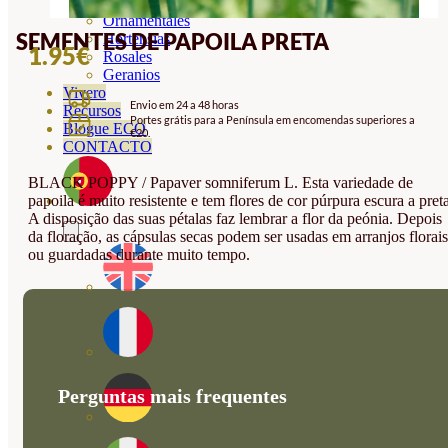
Orquideas
Ornamentales
SEMENTES DE PAPOILA PRETA
Hortensias
1.95
€
Rosales
Geranios
Vivero
Envio em 24 a 48 horas
Recursos
Portes grátis para a Península em encomendas superiores a
Blogue ECO
€20.
CONTACTO
BLACK POPPY / Papaver somniferum L. Esta variedade de
papoila é muito resistente e tem flores de cor púrpura escura a preta
A disposição das suas pétalas faz lembrar a flor da peónia. Depois
da floração, as cápsulas secas podem ser usadas em arranjos florais
ou guardadas durante muito tempo.
Perguntas mais frequentes