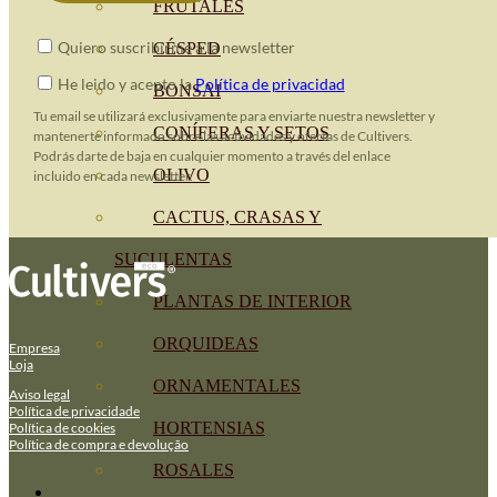
FRUTALES
Quiero suscribirme a la newsletter
CÉSPED
He leido y acepto la
Política de privacidad
BONSAI
Tu email se utilizará exclusivamente para enviarte nuestra newsletter y
CONÍFERAS Y SETOS
mantenerte informado sobre las actividades y ofertas de Cultivers.
Podrás darte de baja en cualquier momento a través del enlace
OLIVO
incluido en cada newsletter.
CACTUS, CRASAS Y
SUCULENTAS
PLANTAS DE INTERIOR
ORQUIDEAS
Empresa
Loja
ORNAMENTALES
Aviso legal
Política de privacidade
HORTENSIAS
Política de cookies
Política de compra e devolução
ROSALES