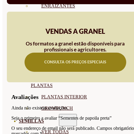
ENRAIZANTES
MADURACIÓN Y ENGORDE
REGENERADORES DEL
VENDAS A GRANEL
SUELO
Os formatos a granel estão disponíveis para
profissionais e agricultores.
ÁCIDOS HÚMICOS
CONSULTA OS PREÇOS ESPECIAIS
MATERIAS PRIMAS
PROTECCIÓN CULTIVOS Y
PLANTAS
Avaliações
PLANTAS INTERIOR
Ainda não existem avaliações.
GROWPUNCH
Seja o primeiro a avaliar “Sementes de papoila preta”
SEMILLAS
O seu endereço de email não será publicado.
Campos obrigatório
VER TODAS
marcados com
*