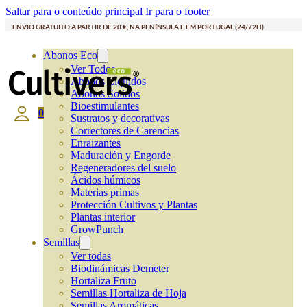
Saltar para o conteúdo principal
Ir para o footer
ENVIO GRATUITO A PARTIR DE 20 €, NA PENÍNSULA E EM PORTUGAL (24/72H)
Abonos Eco
Ver Todos
Abonos Líquidos
Abonos Solidos
Bioestimulantes
0
Sustratos y decorativas
Correctores de Carencias
Enraizantes
Maduración y Engorde
Regeneradores del suelo
Ácidos húmicos
Materias primas
Protección Cultivos y Plantas
Plantas interior
GrowPunch
Semillas
Ver todas
Biodinámicas Demeter
Hortaliza Fruto
Semillas Hortaliza de Hoja
Semillas Aromáticas