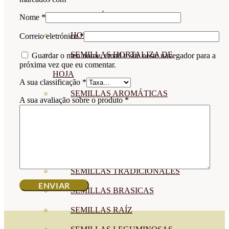
BIODINÁMICAS DEMETER
Nome
*
HORTALIZA FRUTO
Correio eletrónico
*
SEMILLAS HORTALIZA DE
Guardar o meu nome, email e site neste navegador para a
próxima vez que eu comentar.
HOJA
A sua classificação
*
SEMILLAS AROMÁTICAS
A sua avaliação sobre o produto
*
SEMILLAS FLORES
SEMILLAS FLORES
COMESTIBLES
SEMILLAS TRADICIONALES
SEMILLAS BRASICAS
SEMILLAS RAÍZ