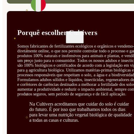
Porquê escolher Cultivers
ABONOS ECO
Somos fabricantes de fertilizantes ecológicos e orgânicos e vendemo-
VER TODOS
diretamente online, o que nos permite controlar todo o processo e ga
produtos 100% naturais e inofensivos para animais e plantas, e vendê
ABONOS LÍQUIDOS
um preço justo para o consumidor. Todos os nossos adubos e insectic
são 100% biológicos e certificados de acordo com a legislação em vi
para a agricultura biológica. Utilizamos matérias-primas biológicas e
ABONOS SOLIDOS
processos responsáveis que respeitam o solo, a água e a biodiversidad
Formulamos adubos sólidos e líquidos, insecticidas, regeneradores de
BIOESTIMULANTES
e corretores de carências destinados a melhorar a fertilidade dos solo
aumentar a produtividade e reduzir o impacto ambiental, sempre co
produtos seguros, sem período de segurança e de fácil aplicação.
SUSTRATOS Y
Na Cultivers acreditamos que cuidar do solo é cuidar
DECORATIVAS
do futuro. É por isso que trabalhamos todos os dias
para levar uma nutrição vegetal biológica de qualidade
CORRECTORES DE
a todas as casas e culturas.
CARENCIAS