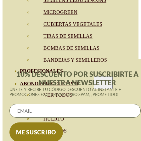
SEMILLAS LEGUMINOSAS
MICROGREEN
CUBIERTAS VEGETALES
TIRAS DE SEMILLAS
BOMBAS DE SEMILLAS
BANDEJAS Y SEMILLEROS
PROFESIONALES
10% DESCUENTO POR SUSCRIBIRTE A
NUESTRA NEWSLETTER
ABONOS POR CULTIVO
ÚNETE Y RECIBE TU CÓDIGO DESCUENTO AL INSTANTE +
PROMOCIONES EXCLUSIVAS. CERO SPAM, ¡PROMETIDO!
VER TODOS
TOMATES
HUERTO
CÍTRICOS