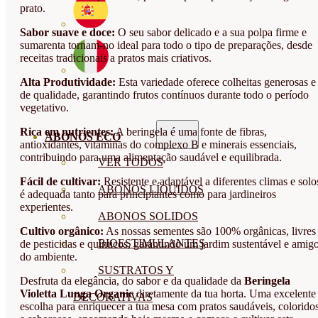
prato.
Sabor suave e doce:
O seu sabor delicado e a sua polpa firme e
sumarenta tornam-no ideal para todo o tipo de preparações, desde
receitas tradicionais a pratos mais criativos.
Alta Produtividade:
Esta variedade oferece colheitas generosas e
de qualidade, garantindo frutos contínuos durante todo o período
vegetativo.
Rica em nutrientes:
A beringela é uma fonte de fibras,
ABONOS ECO
antioxidantes, vitaminas do complexo B e minerais essenciais,
contribuindo para uma alimentação saudável e equilibrada.
VER TODOS
Fácil de cultivar:
Resistente e adaptável a diferentes climas e solo
ABONOS LÍQUIDOS
é adequada tanto para principiantes como para jardineiros
experientes.
ABONOS SOLIDOS
Cultivo orgânico:
As nossas sementes são 100% orgânicas, livres
BIOESTIMULANTES
de pesticidas e químicos, garantindo um jardim sustentável e amig
do ambiente.
SUSTRATOS Y
Desfruta da elegância, do sabor e da qualidade da
Beringela
Violetta Lunga Organic
diretamente da tua horta. Uma excelente
DECORATIVAS
escolha para enriquecer a tua mesa com pratos saudáveis, colorido