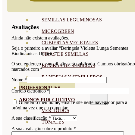
SEMILLAS RAÍZ
SEMILLAS LEGUMINOSAS
Avaliações
MICROGREEN
Ainda não existem avaliações.
CUBIERTAS VEGETALES
Seja o primeiro a avaliar “Beringela Violetta Lunga Sementes
Biodinâmicas Demeter”
TIRAS DE SEMILLAS
O seu endereço de email não será publicado.
Campos obrigatório
BOMBAS DE SEMILLAS
marcados com
*
BANDEJAS Y SEMILLEROS
Nome
*
PROFESIONALES
Correio eletrónico
*
ABONOS POR CULTIVO
Guardar o meu nome, email e site neste navegador para a
próxima vez que eu comentar.
VER TODOS
A sua classificação
*
TOMATES
A sua avaliação sobre o produto
*
HUERTO