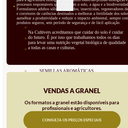
processos responsáveis que respeitam o solo, a água e a biodiversidad
SEMILLAS
Formulamos adubos sólidos e líquidos, insecticidas, regeneradores de
e corretores de carências destinados a melhorar a fertilidade dos solo
VER TODAS
aumentar a produtividade e reduzir o impacto ambiental, sempre co
produtos seguros, sem período de segurança e de fácil aplicação.
BIODINÁMICAS DEMETER
Na Cultivers acreditamos que cuidar do solo é cuidar
do futuro. É por isso que trabalhamos todos os dias
HORTALIZA FRUTO
para levar uma nutrição vegetal biológica de qualidade
a todas as casas e culturas.
SEMILLAS HORTALIZA DE
HOJA
SEMILLAS AROMÁTICAS
SEMILLAS FLORES
VENDAS A GRANEL
SEMILLAS FLORES
Os formatos a granel estão disponíveis para
COMESTIBLES
profissionais e agricultores.
SEMILLAS TRADICIONALES
CONSULTA OS PREÇOS ESPECIAIS
SEMILLAS BRASICAS