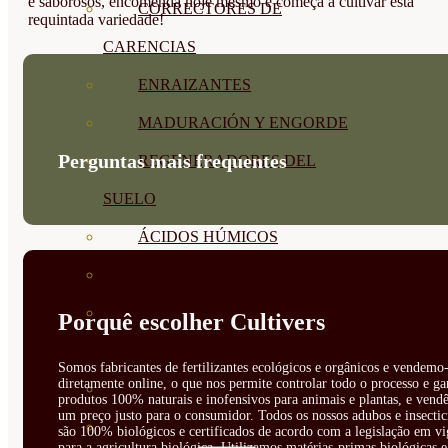
e saborosos, encomenda hoje mesmo e começa a cultivar esta
CORRECTORES DE
requintada variedade!
CARENCIAS
ENRAIZANTES
MADURACIÓN Y ENGORDE
Perguntas mais frequentes
REGENERADORES DEL
SUELO
ÁCIDOS HÚMICOS
MATERIAS PRIMAS
PROTECCIÓN CULTIVOS Y
Porquê escolher Cultivers
PLANTAS
Somos fabricantes de fertilizantes ecológicos e orgânicos e vendemo-
diretamente online, o que nos permite controlar todo o processo e ga
PLANTAS INTERIOR
produtos 100% naturais e inofensivos para animais e plantas, e vendê
um preço justo para o consumidor. Todos os nossos adubos e insectic
GROWPUNCH
são 100% biológicos e certificados de acordo com a legislação em vi
para a agricultura biológica. Utilizamos matérias-primas biológicas e