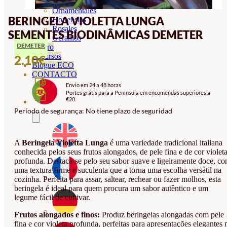
Orquideas
Ornamentales
BERINGELA VIOLETTA LUNGA
Hortensias
Rosales
SEMENTES BIODINÂMICAS DEMETER
Geranios
DEMETER
Vivero
Recursos
2.10
€
Blogue ECO
CONTACTO
Envio em 24 a 48 horas
Portes grátis para a Península em encomendas superiores a
€20.
Período de segurança: No tiene plazo de seguridad
A
Beringela Violetta Lunga
é uma variedade tradicional italiana
conhecida pelos seus frutos alongados, de pele fina e de cor violet
profunda. Destaca-se pelo seu sabor suave e ligeiramente doce, c
uma textura firme e suculenta que a torna uma escolha versátil na
cozinha. Perfeita para assar, saltear, rechear ou fazer molhos, esta
beringela é ideal para quem procura um sabor autêntico e um
legume fácil de cultivar.
Frutos alongados e finos:
Produz beringelas alongadas com pele
fina e cor violeta profunda, perfeitas para apresentações elegantes 