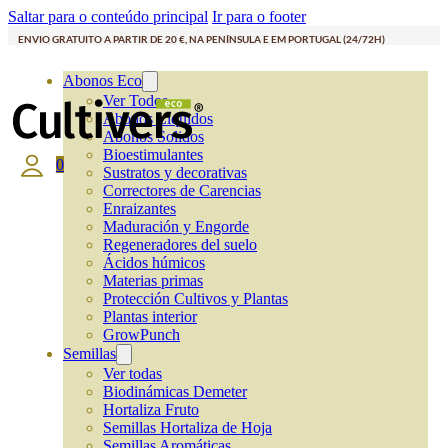
Saltar para o conteúdo principal
Ir para o footer
ENVIO GRATUITO A PARTIR DE 20 €, NA PENÍNSULA E EM PORTUGAL (24/72H)
Abonos Eco
Ver Todos
Abonos Líquidos
Abonos Solidos
Bioestimulantes
0
Sustratos y decorativas
Correctores de Carencias
Enraizantes
Maduración y Engorde
Regeneradores del suelo
Ácidos húmicos
Materias primas
Protección Cultivos y Plantas
Plantas interior
GrowPunch
Semillas
Ver todas
Biodinámicas Demeter
Hortaliza Fruto
Semillas Hortaliza de Hoja
Semillas Aromáticas