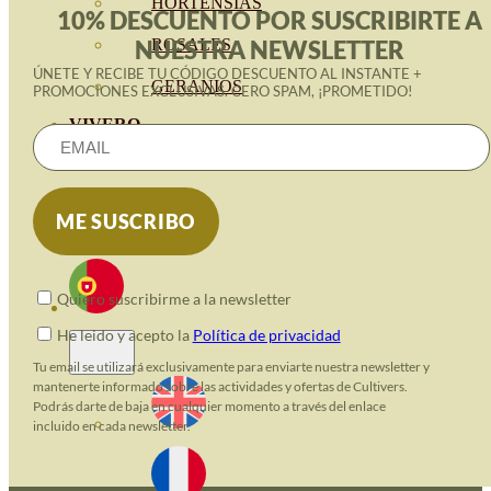
HORTENSIAS
10% DESCUENTO POR SUSCRIBIRTE A
ROSALES
NUESTRA NEWSLETTER
ÚNETE Y RECIBE TU CÓDIGO DESCUENTO AL INSTANTE +
GERANIOS
PROMOCIONES EXCLUSIVAS. CERO SPAM, ¡PROMETIDO!
VIVERO
RECURSOS
BLOGUE ECO
CONTACTO
Quiero suscribirme a la newsletter
He leido y acepto la
Política de privacidad
Tu email se utilizará exclusivamente para enviarte nuestra newsletter y
mantenerte informado sobre las actividades y ofertas de Cultivers.
Podrás darte de baja en cualquier momento a través del enlace
incluido en cada newsletter.