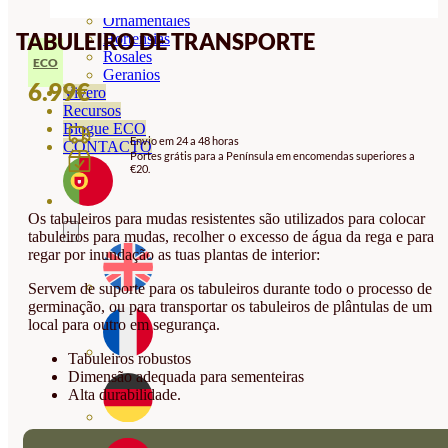
Orquideas
Ornamentales
TABULEIRO DE TRANSPORTE
Hortensias
Rosales
ECO
Geranios
6.99
€
Vivero
Recursos
Blogue ECO
Envio em 24 a 48 horas
CONTACTO
Portes grátis para a Península em encomendas superiores a
€20.
Os tabuleiros para mudas resistentes são utilizados para colocar
tabuleiros para mudas, recolher o excesso de água da rega e para
regar por inundação as tuas plantas de interior:
Servem de suporte para os tabuleiros durante todo o processo de
germinação, ou para transportar os tabuleiros de plântulas de um
local para outro em segurança.
Tabuleiros robustos
Dimensão adequada para sementeiras
Alta durabilidade.