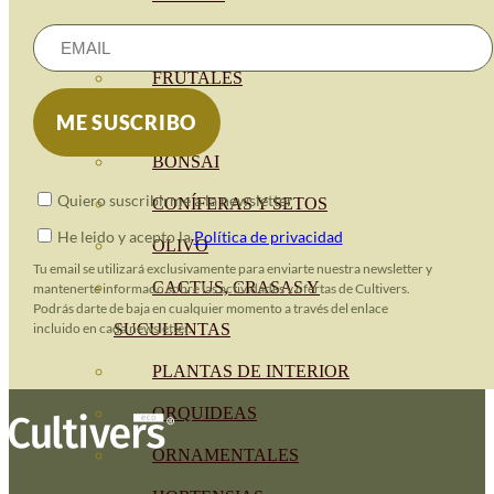
CÍTRICOS
FRUTALES
CÉSPED
BONSAI
Quiero suscribirme a la newsletter
CONÍFERAS Y SETOS
He leido y acepto la
Política de privacidad
OLIVO
Tu email se utilizará exclusivamente para enviarte nuestra newsletter y
CACTUS, CRASAS Y
mantenerte informado sobre las actividades y ofertas de Cultivers.
Podrás darte de baja en cualquier momento a través del enlace
incluido en cada newsletter.
SUCULENTAS
PLANTAS DE INTERIOR
ORQUIDEAS
ORNAMENTALES