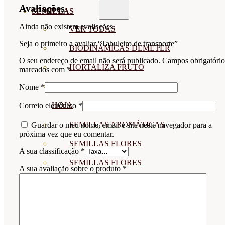
Avaliações
SEMILLAS
Ainda não existem avaliações.
VER TODAS
Seja o primeiro a avaliar “Tabuleiro de transporte”
BIODINÁMICAS DEMETER
O seu endereço de email não será publicado.
Campos obrigatório
HORTALIZA FRUTO
marcados com
*
SEMILLAS HORTALIZA DE
Nome
*
HOJA
Correio eletrónico
*
SEMILLAS AROMÁTICAS
Guardar o meu nome, email e site neste navegador para a
próxima vez que eu comentar.
SEMILLAS FLORES
A sua classificação
*
SEMILLAS FLORES
A sua avaliação sobre o produto
*
COMESTIBLES
SEMILLAS TRADICIONALES
SEMILLAS BRASICAS