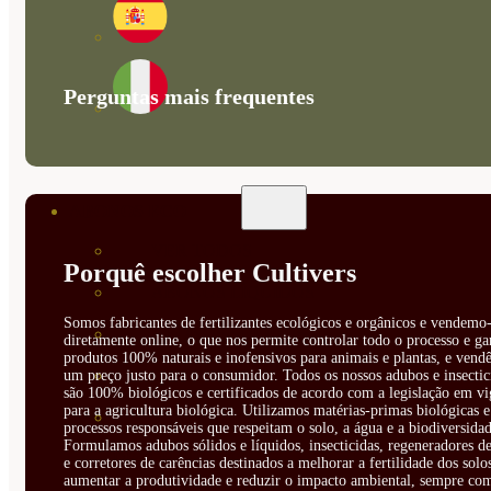
Perguntas mais frequentes
ABONOS ECO
VER TODOS
Porquê escolher Cultivers
ABONOS LÍQUIDOS
Somos fabricantes de fertilizantes ecológicos e orgânicos e vendemo-
ABONOS SOLIDOS
diretamente online, o que nos permite controlar todo o processo e ga
produtos 100% naturais e inofensivos para animais e plantas, e vendê
BIOESTIMULANTES
um preço justo para o consumidor. Todos os nossos adubos e insectic
são 100% biológicos e certificados de acordo com a legislação em vi
para a agricultura biológica. Utilizamos matérias-primas biológicas e
SUSTRATOS Y
processos responsáveis que respeitam o solo, a água e a biodiversidad
Formulamos adubos sólidos e líquidos, insecticidas, regeneradores de
DECORATIVAS
e corretores de carências destinados a melhorar a fertilidade dos solo
aumentar a produtividade e reduzir o impacto ambiental, sempre co