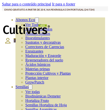
Saltar para o conteúdo principal
Ir para o footer
ENVIO GRATUITO A PARTIR DE 20 €, NA PENÍNSULA E EM PORTUGAL (24/72H)
Abonos Eco
Ver Todos
Abonos Líquidos
Abonos Solidos
Bioestimulantes
0
Sustratos y decorativas
Correctores de Carencias
Enraizantes
Maduración y Engorde
Regeneradores del suelo
Ácidos húmicos
Materias primas
Protección Cultivos y Plantas
Plantas interior
GrowPunch
Semillas
Ver todas
Biodinámicas Demeter
Hortaliza Fruto
Semillas Hortaliza de Hoja
Semillas Aromáticas