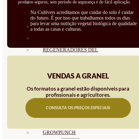
produtos seguros, sem período de segurança e de fácil aplicação.
CORRECTORES DE
Na Cultivers acreditamos que cuidar do solo é cuidar
CARENCIAS
do futuro. É por isso que trabalhamos todos os dias
para levar uma nutrição vegetal biológica de qualidade
ENRAIZANTES
a todas as casas e culturas.
MADURACIÓN Y ENGORDE
REGENERADORES DEL
SUELO
ÁCIDOS HÚMICOS
VENDAS A GRANEL
MATERIAS PRIMAS
Os formatos a granel estão disponíveis para
profissionais e agricultores.
PROTECCIÓN CULTIVOS Y
CONSULTA OS PREÇOS ESPECIAIS
PLANTAS
PLANTAS INTERIOR
GROWPUNCH