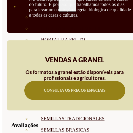
do futuro. É por isso que trabalhamos todos os dias
SEMILLAS
para levar uma nutrição vegetal biológica de qualidade
a todas as casas e culturas.
VER TODAS
BIODINÁMICAS DEMETER
HORTALIZA FRUTO
SEMILLAS HORTALIZA DE
VENDAS A GRANEL
HOJA
Os formatos a granel estão disponíveis para
SEMILLAS AROMÁTICAS
profissionais e agricultores.
SEMILLAS FLORES
CONSULTA OS PREÇOS ESPECIAIS
SEMILLAS FLORES
COMESTIBLES
SEMILLAS TRADICIONALES
Avaliações
SEMILLAS BRASICAS