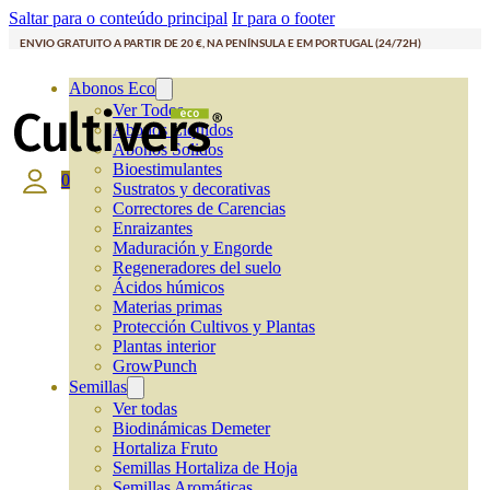
Saltar para o conteúdo principal
Ir para o footer
ENVIO GRATUITO A PARTIR DE 20 €, NA PENÍNSULA E EM PORTUGAL (24/72H)
Abonos Eco
Ver Todos
Abonos Líquidos
Abonos Solidos
Bioestimulantes
0
Sustratos y decorativas
Correctores de Carencias
Enraizantes
Maduración y Engorde
Regeneradores del suelo
Ácidos húmicos
Materias primas
Protección Cultivos y Plantas
Plantas interior
GrowPunch
Semillas
Ver todas
Biodinámicas Demeter
Hortaliza Fruto
Semillas Hortaliza de Hoja
Semillas Aromáticas