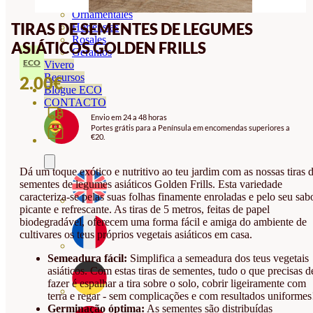
Orquideas
Ornamentales
TIRAS DE SEMENTES DE LEGUMES
Hortensias
Rosales
ASIÁTICOS GOLDEN FRILLS
Geranios
ECO
Vivero
Recursos
2.00
€
Blogue ECO
CONTACTO
Envio em 24 a 48 horas
Portes grátis para a Península em encomendas superiores a
€20.
Dá um toque exótico e nutritivo ao teu jardim com as nossas tiras 
sementes de legumes asiáticos Golden Frills. Esta variedade
caracteriza-se pelas suas folhas finamente enroladas e pelo seu sab
picante e refrescante. As tiras de 5 metros, feitas de papel
biodegradável, oferecem uma forma fácil e amiga do ambiente de
cultivares os teus próprios vegetais asiáticos em casa.
Semeadura fácil:
Simplifica a semeadura dos teus vegetais
asiáticos. Com estas tiras de sementes, tudo o que precisas d
fazer é espalhar a tira sobre o solo, cobrir ligeiramente com
terra e regar - sem complicações e com resultados uniformes
Germinação óptima:
As sementes são distribuídas