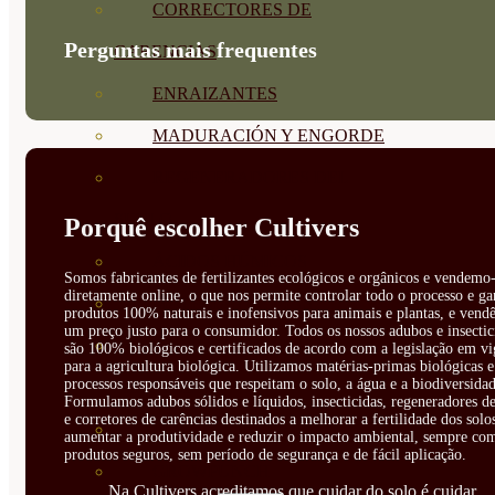
CORRECTORES DE
Perguntas mais frequentes
CARENCIAS
ENRAIZANTES
MADURACIÓN Y ENGORDE
REGENERADORES DEL
SUELO
Porquê escolher Cultivers
ÁCIDOS HÚMICOS
Somos fabricantes de fertilizantes ecológicos e orgânicos e vendemo-
diretamente online, o que nos permite controlar todo o processo e ga
MATERIAS PRIMAS
produtos 100% naturais e inofensivos para animais e plantas, e vendê
um preço justo para o consumidor. Todos os nossos adubos e insectic
PROTECCIÓN CULTIVOS Y
são 100% biológicos e certificados de acordo com a legislação em vi
para a agricultura biológica. Utilizamos matérias-primas biológicas e
processos responsáveis que respeitam o solo, a água e a biodiversidad
PLANTAS
Formulamos adubos sólidos e líquidos, insecticidas, regeneradores de
e corretores de carências destinados a melhorar a fertilidade dos solo
PLANTAS INTERIOR
aumentar a produtividade e reduzir o impacto ambiental, sempre co
produtos seguros, sem período de segurança e de fácil aplicação.
GROWPUNCH
Na Cultivers acreditamos que cuidar do solo é cuidar