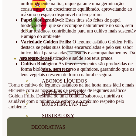
uniformemente na tira, o que garante uma germinação
consistente e um crescimento equilibrado, aproveitando ao
máximo o espaço disponível no teu jardim.
Papel biodegradável:
Estas tiras são feitas de papel
biodegradável que se decompõe naturalmente no solo, sem
deixar resíduos, contribuindo para um cultivo mais sustentáv
e amigo do ambiente.
Variedade Golden Frills:
O legume asiático Golden Frills
destaca-se pelas suas folhas encaracoladas e pelo seu sabor
único, ideal para saladas, salteados e acompanhamentos. Dá
um toque de sofisticação e saúde aos teus pratos.
ABONOS ECO
Cultivo Biológico:
As tiras de sementes são produzidas de
forma biológica, sem recurso a químicos, garantindo que os
VER TODOS
teus vegetais crescem de forma natural e segura.
ABONOS LÍQUIDOS
Torna o cultivo de legumes asiáticos na tua horta mais fácil e mais
eficiente com as nossas tiras de sementes de legumes asiáticos
ABONOS SOLIDOS
Golden Frills. Desfruta de uma colheita saborosa, nutritiva e
saudável com o mínimo de esforço e o máximo respeito pelo
BIOESTIMULANTES
ambiente.
SUSTRATOS Y
DECORATIVAS