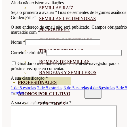
Ainda não existem avaliações.
SEMILLAS RAÍZ
Seja o primeiro a avaliar “Tiras de sementes de legumes asiáticos
Golden Frills”
SEMILLAS LEGUMINOSAS
O seu endereço de email não será publicado.
Campos obrigatório
MICROGREEN
marcados com
*
CUBIERTAS VEGETALES
Nome
*
TIRAS DE SEMILLAS
Correio eletrónico
*
BOMBAS DE SEMILLAS
Guardar o meu nome, email e site neste navegador para a
próxima vez que eu comentar.
BANDEJAS Y SEMILLEROS
A sua classificação
*
PROFESIONALES
1 de 5 estrelas
2 de 5 estrelas
3 de 5 estrelas
4 de 5 estrelas
5 de 
estrelas
ABONOS POR CULTIVO
A sua avaliação sobre o produto
*
VER TODOS
TOMATES
HUERTO