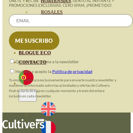
HORTENSIAS
ÚNETE Y RECIBE TU CÓDIGO DESCUENTO AL INSTANTE +
PROMOCIONES EXCLUSIVAS. CERO SPAM, ¡PROMETIDO!
ROSALES
GERANIOS
VIVERO
RECURSOS
BLOGUE ECO
Quiero suscribirme a la newsletter
CONTACTO
He leido y acepto la
Política de privacidad
Tu email se utilizará exclusivamente para enviarte nuestra newsletter y
mantenerte informado sobre las actividades y ofertas de Cultivers.
Podrás darte de baja en cualquier momento a través del enlace
incluido en cada newsletter.