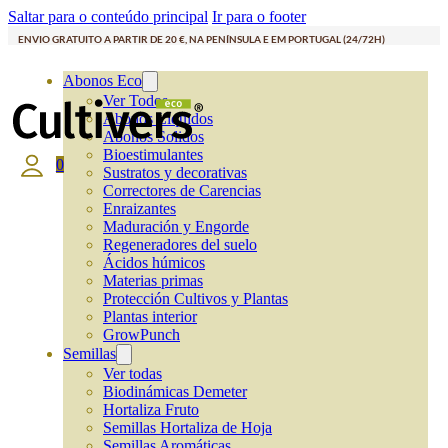
Saltar para o conteúdo principal
Ir para o footer
ENVIO GRATUITO A PARTIR DE 20 €, NA PENÍNSULA E EM PORTUGAL (24/72H)
Abonos Eco
Ver Todos
Abonos Líquidos
Abonos Solidos
Bioestimulantes
0
Sustratos y decorativas
Correctores de Carencias
Enraizantes
Maduración y Engorde
Regeneradores del suelo
Ácidos húmicos
Materias primas
Protección Cultivos y Plantas
Plantas interior
GrowPunch
Semillas
Ver todas
Biodinámicas Demeter
Hortaliza Fruto
Semillas Hortaliza de Hoja
Semillas Aromáticas