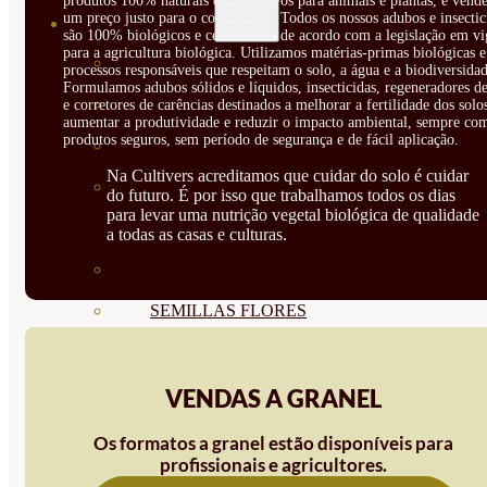
produtos 100% naturais e inofensivos para animais e plantas, e vendê
um preço justo para o consumidor. Todos os nossos adubos e insectic
SEMILLAS
são 100% biológicos e certificados de acordo com a legislação em vi
para a agricultura biológica. Utilizamos matérias-primas biológicas e
VER TODAS
processos responsáveis que respeitam o solo, a água e a biodiversidad
Formulamos adubos sólidos e líquidos, insecticidas, regeneradores de
BIODINÁMICAS DEMETER
e corretores de carências destinados a melhorar a fertilidade dos solo
aumentar a produtividade e reduzir o impacto ambiental, sempre co
produtos seguros, sem período de segurança e de fácil aplicação.
HORTALIZA FRUTO
Na Cultivers acreditamos que cuidar do solo é cuidar
SEMILLAS HORTALIZA DE
do futuro. É por isso que trabalhamos todos os dias
para levar uma nutrição vegetal biológica de qualidade
HOJA
a todas as casas e culturas.
SEMILLAS AROMÁTICAS
SEMILLAS FLORES
SEMILLAS FLORES
COMESTIBLES
VENDAS A GRANEL
SEMILLAS TRADICIONALES
Os formatos a granel estão disponíveis para
profissionais e agricultores.
SEMILLAS BRASICAS