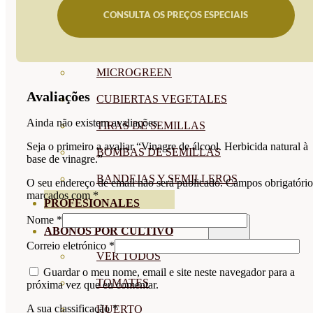
CONSULTA OS PREÇOS ESPECIAIS
SEMILLAS RAÍZ
SEMILLAS LEGUMINOSAS
MICROGREEN
Avaliações
CUBIERTAS VEGETALES
Ainda não existem avaliações.
TIRAS DE SEMILLAS
Seja o primeiro a avaliar “Vinagre de álcool. Herbicida natural à
BOMBAS DE SEMILLAS
base de vinagre.”
BANDEJAS Y SEMILLEROS
O seu endereço de email não será publicado.
Campos obrigatório
marcados com
*
PROFESIONALES
Nome
*
ABONOS POR CULTIVO
Correio eletrónico
*
VER TODOS
Guardar o meu nome, email e site neste navegador para a
TOMATES
próxima vez que eu comentar.
A sua classificação
*
HUERTO