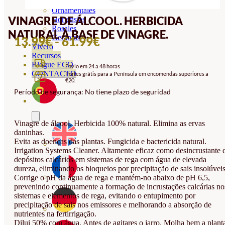
Orquideas
Ornamentales
VINAGRE DE ÁLCOOL. HERBICIDA
Hortensias
Rosales
NATURAL À BASE DE VINAGRE.
Geranios
INTERVALO
13.99
€
-
61.99
€
Vivero
DE
Recursos
Blogue ECO
Envio em 24 a 48 horas
PREÇOS:
CONTACTO
Portes grátis para a Península em encomendas superiores a
€20.
13.99€
Período de segurança: No tiene plazo de seguridad
A
61.99€
Vinagre de álcool. Herbicida 100% natural. Elimina as ervas
daninhas.
Evita as doenças das plantas. Fungicida e bactericida natural.
Irrigation Systems Cleaner. Altamente eficaz como desincrustante 
depósitos calcários em sistemas de rega com água de elevada
dureza, eliminando os bloqueios por precipitação de sais insolúveis
Corrige o pH da água de rega e mantém-no abaixo de pH 6,5,
prevenindo continuamente a formação de incrustações calcárias no
sistemas e elementos de rega, evitando o entupimento por
precipitação de sais nos emissores e melhorando a absorção de
nutrientes na fertirrigação.
Dilui 50% com água. Antes de agitares o jarro. Molha bem a plant