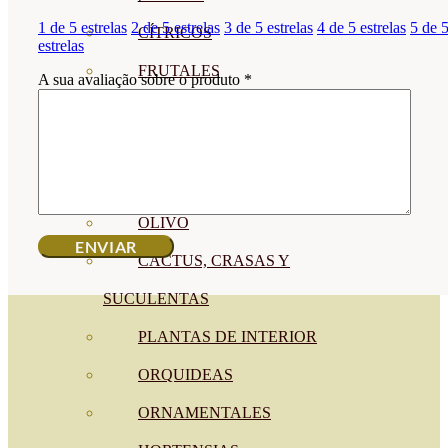
1 de 5 estrelas
2 de 5 estrelas
3 de 5 estrelas
4 de 5 estrelas
5 de 
CÍTRICOS
estrelas
FRUTALES
A sua avaliação sobre o produto
*
CÉSPED
BONSAI
CONÍFERAS Y SETOS
OLIVO
CACTUS, CRASAS Y
SUCULENTAS
PLANTAS DE INTERIOR
ORQUIDEAS
ORNAMENTALES