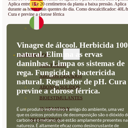
Aplica entre 15 e 20 centímetros da planta a baixa pressão. Aplica
durante as horas mais quentes do dia. Como descalcificador: 40L/
Cura e previne a clorose férrica
Vinagre de álcool. Herbicida 1
natural. Elimina as ervas
ABONOS ECO
daninhas. Limpa os sistemas de
VER TODOS
rega. Fungicida e bactericida
ABONOS LÍQUIDOS
natural. Regulador de pH. Cura
ABONOS SOLIDOS
previne a clorose férrica.
BIOESTIMULANTES
SUSTRATOS Y
É um produto inofensivo e amigo do ambiente, uma vez
que os únicos produtos de decomposição são o dióxido d
DECORATIVAS
carbono e o metano, que estão amplamente presentes na
natureza. É altamente eficaz como desincrustante de