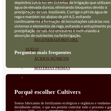
CORRECTORES DE
depósitos calcários em sistemas de irrigação que utilizam
água de elevada dureza, eliminando bloqueios devido à
CARENCIAS
precipitação de sais insolúveis. Corrige o pH da água de
rega e mantém-no abaixo de pH 6,5, evitando
ENRAIZANTES
continuamente a formação de incrustações calcárias nos
sistemas e elementos de rega, evitando o entupimento p
MADURACIÓN Y ENGORDE
precipitação de sais nos emissores e melhorando a
absorção de nutrientes na fertirrigação.
REGENERADORES DEL
SUELO
Perguntas mais frequentes
ÁCIDOS HÚMICOS
MATERIAS PRIMAS
PROTECCIÓN CULTIVOS Y
PLANTAS
Porquê escolher Cultivers
PLANTAS INTERIOR
Somos fabricantes de fertilizantes ecológicos e orgânicos e vendemo-
GROWPUNCH
diretamente online, o que nos permite controlar todo o processo e ga