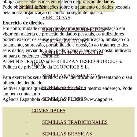
obrigações estabelecidas em matéria de proteção de dados.
SEMILLAS
Pode obter mais informações sobre o tratamento de dados pessoais
pela nossa organização clicando na seguinte ligação:
VER TODAS
Exercício de direitos
Em conformidade com os direitos conferidos pela legislação em
BIODINÁMICAS DEMETER
vigor em matéria de proteção de dados pessoais, os utilizadores
podem exercer os seus direitos de acesso, retificação, limitação do
HORTALIZA FRUTO
tratamento, supressão, portabilidade e oposição ao tratamento dos
seus dados, enviando o seu pedido para o endereço postal indicado
SEMILLAS HORTALIZA DE
ou para o endereço eletrónico
ADMINISTRACION@FERTILIZANTESECOFORCE.ES.
HOJA
Política de privacidade da ECOFORCE S.L.
SEMILLAS AROMÁTICAS
Para exercer os seus direitos, deve identificar-se apresentando o seu
bilhete de identidade.
SEMILLAS FLORES
Se tiver alguma queixa, contacte-nos para o mesmo endereço. Pode
também contactar o
SEMILLAS FLORES
Agência Espanhola de Proteção de Dados: www.agpd.es
COMESTIBLES
SEMILLAS TRADICIONALES
SEMILLAS BRASICAS