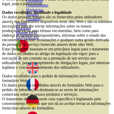
Orquideas
legal, justa e transparente.
Ornamentales
Hortensias
Dados recolhidos, finalidade e legalidade
Rosales
Os dados pessoais tratados são os fornecidos pelos utilizadores
Geranios
através dos formulários disponíveis neste sítio Web e são os mínimos
Vivero
necessários para lhe enviar informações sobre os nossos
Recursos
produtos/serviços, para efetuar encomendas, bem como para
Blogue ECO
elaborar as facturas correspondentes, informar sobre o estado das
CONTACTO
encomendas, atender reclamações e qualquer outra gestão derivada
da prestação do serviço fornecido através deste sítio Web.
Estas finalidades baseiam-se em princípios legais para o tratamento
de dados recolhidos ao abrigo da legislação em vigor: para a
execução de um contrato ou a prestação de um serviço aos
utilizadores, para o cumprimento de obrigações legais, por interesse
legítimo e com o consentimento dos utilizadores.
Dados recolhidos para o pedido de informações através do
formulário Web.
Os dados pessoais recolhidos através do formulário Web para o
pedido de informações destinam-se ao envio de informações
comerciais sobre os nossos produtos e serviços.
O tratamento de dados neste caso específico é legitimado pelo
consentimento expresso que nos dá ao aceitar enviar as informações
fornecidas através do formulário.