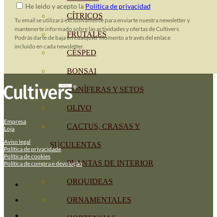
He leido y acepto la
Política de privacidad
CÍTRICOS
Tu email se utilizará exclusivamente para enviarte nuestra newsletter y
mantenerte informado sobre las actividades y ofertas de Cultivers.
FRUTALES
Podrás darte de baja en cualquier momento a través del enlace
incluido en cada newsletter.
CÉSPED
BONSAI
CONÍFERAS Y SETOS
OLIVO
Empresa
CACTUS, CRASAS Y
Loja
Aviso legal
SUCULENTAS
Política de privacidade
Política de cookies
PLANTAS DE INTERIOR
Política de compra e devolução
ORQUIDEAS
ORNAMENTALES