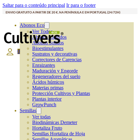
Saltar para o conteúdo principal
Ir para o footer
ENVIO GRATUITO A PARTIR DE 20 €, NA PENÍNSULA E EM PORTUGAL (24/72H)
Abonos Eco
Ver Todos
Abonos Líquidos
Abonos Solidos
Bioestimulantes
0
Sustratos y decorativas
Correctores de Carencias
Enraizantes
Maduración y Engorde
Regeneradores del suelo
Ácidos húmicos
Materias primas
Protección Cultivos y Plantas
Plantas interior
GrowPunch
Semillas
Ver todas
Biodinámicas Demeter
Hortaliza Fruto
Semillas Hortaliza de Hoja
Semillas Aromáticas