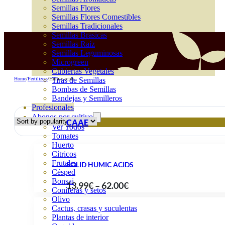
Semillas Flores
Semillas Flores Comestibles
Semillas Tradicionales
Semillas Brasicas
Semillas Raíz
Semillas Leguminosas
Microgreen
Cubiertas Vegetales
Home
/
Fertilizers
/
Humic acids
Tiras de Semillas
Bombas de Semillas
Bandejas y Semilleros
Profesionales
Abonos por cultivo
CAAE
Ver Todos
Tomates
Huerto
Cítricos
Frutales
SOLID HUMIC ACIDS
Césped
Bonsai
Price
13.99
€
–
62.00
€
Coníferas y setos
range:
Olivo
Cactus, crasas y suculentas
13.99€
Plantas de interior