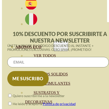
10% DESCUENTO POR SUSCRIBIRTE A
NUESTRA NEWSLETTER
ÚNETE Y RECIBE TU CÓDIGO DESCUENTO AL INSTANTE +
ABONOS ECO
PROMOCIONES EXCLUSIVAS. CERO SPAM, ¡PROMETIDO!
VER TODOS
ABONOS LÍQUIDOS
ABONOS SOLIDOS
BIOESTIMULANTES
SUSTRATOS Y
Quiero suscribirme a la newsletter
DECORATIVAS
He leido y acepto la
Política de privacidad