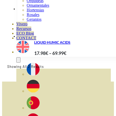
through
Orquideas
Ornamentales
62.00€
Hortensias
Rosales
Geranios
Vivero
Recursos
ECO Blog
CONTACT
LIQUID HUMIC ACIDS
Price
17.98
€
–
69.99
€
range:
17.98€
Sorted
Showing All 2 Results
By
through
Popularity
69.99€