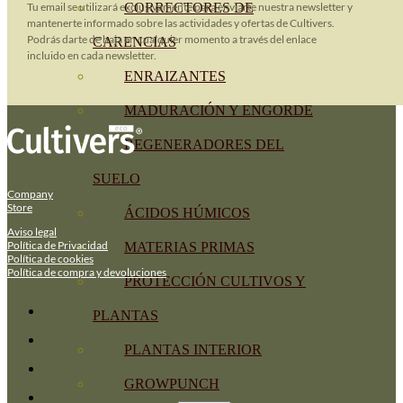
Tu email se utilizará exclusivamente para enviarte nuestra newsletter y
CORRECTORES DE
mantenerte informado sobre las actividades y ofertas de Cultivers.
Podrás darte de baja en cualquier momento a través del enlace
CARENCIAS
incluido en cada newsletter.
ENRAIZANTES
MADURACIÓN Y ENGORDE
REGENERADORES DEL
SUELO
Company
Store
ÁCIDOS HÚMICOS
Aviso legal
Política de Privacidad
MATERIAS PRIMAS
Política de cookies
Política de compra y devoluciones
PROTECCIÓN CULTIVOS Y
PLANTAS
PLANTAS INTERIOR
GROWPUNCH