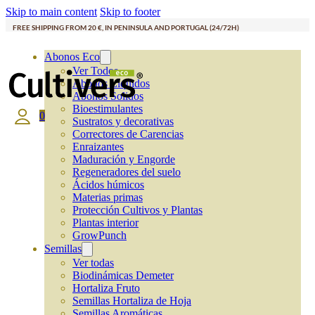
Skip to main content
Skip to footer
FREE SHIPPING FROM 20 €, IN PENINSULA AND PORTUGAL (24/72H)
Abonos Eco
Ver Todos
Abonos Líquidos
Abonos Solidos
Bioestimulantes
0
Sustratos y decorativas
Correctores de Carencias
Enraizantes
Maduración y Engorde
Regeneradores del suelo
Ácidos húmicos
Materias primas
Protección Cultivos y Plantas
Plantas interior
GrowPunch
Semillas
Ver todas
Biodinámicas Demeter
Hortaliza Fruto
Semillas Hortaliza de Hoja
Semillas Aromáticas