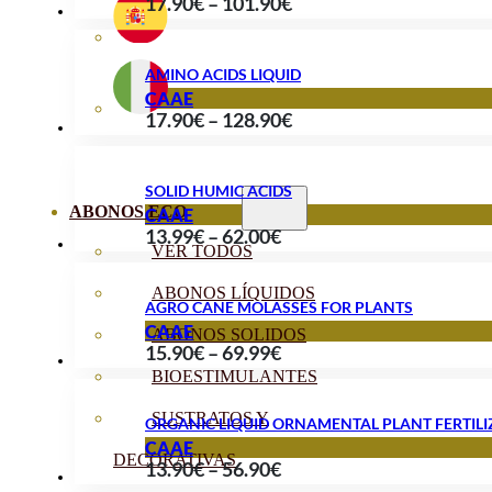
Price
17.90
€
–
101.90
€
63.90€
range:
17.90€
AMINO ACIDS LIQUID
through
CAAE
Price
17.90
€
–
128.90
€
101.90€
range:
17.90€
SOLID HUMIC ACIDS
through
ABONOS ECO
CAAE
Price
13.99
€
–
62.00
€
128.90€
VER TODOS
range:
13.99€
ABONOS LÍQUIDOS
AGRO CANE MOLASSES FOR PLANTS
through
CAAE
ABONOS SOLIDOS
Price
15.90
€
–
69.99
€
62.00€
BIOESTIMULANTES
range:
15.90€
SUSTRATOS Y
ORGANIC LIQUID ORNAMENTAL PLANT FERTILI
through
CAAE
DECORATIVAS
Price
13.90
€
–
56.90
€
69.99€