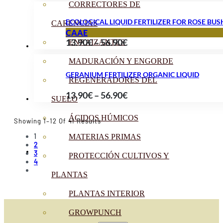
range:
CORRECTORES DE
13.90€
ECOLOGICAL LIQUID FERTILIZER FOR ROSE BUS
CARENCIAS
through
CAAE
Price
13.90
€
–
56.90
€
56.90€
ENRAIZANTES
range:
MADURACIÓN Y ENGORDE
13.90€
GERANIUM FERTILIZER ORGANIC LIQUID
REGENERADORES DEL
through
Price
13.90
€
–
56.90
€
56.90€
SUELO
range:
ÁCIDOS HÚMICOS
13.90€
Sorted
Showing 1–12 Of 41 Results
By
through
1
MATERIAS PRIMAS
Popularity
2
56.90€
3
PROTECCIÓN CULTIVOS Y
4
PLANTAS
PLANTAS INTERIOR
GROWPUNCH