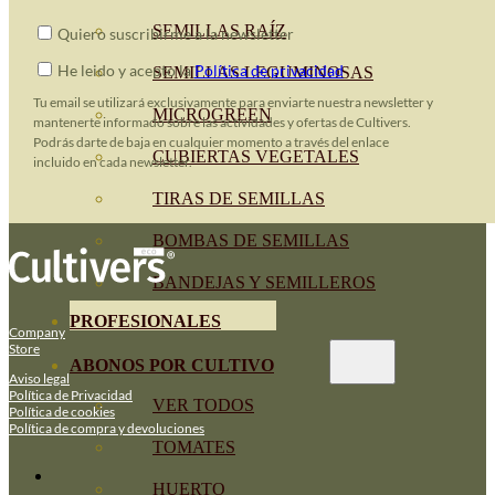
SEMILLAS RAÍZ
Quiero suscribirme a la newsletter
He leido y acepto la
Política de privacidad
SEMILLAS LEGUMINOSAS
Tu email se utilizará exclusivamente para enviarte nuestra newsletter y
MICROGREEN
mantenerte informado sobre las actividades y ofertas de Cultivers.
Podrás darte de baja en cualquier momento a través del enlace
CUBIERTAS VEGETALES
incluido en cada newsletter.
TIRAS DE SEMILLAS
BOMBAS DE SEMILLAS
BANDEJAS Y SEMILLEROS
PROFESIONALES
Company
Store
ABONOS POR CULTIVO
Aviso legal
Política de Privacidad
VER TODOS
Política de cookies
Política de compra y devoluciones
TOMATES
HUERTO