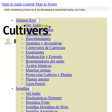
Skip to main content
Skip to footer
FREE SHIPPING FROM 20 €, IN PENINSULA AND PORTUGAL (24/72H)
Abonos Eco
Ver Todos
Abonos Líquidos
Abonos Solidos
Bioestimulantes
0
Sustratos y decorativas
Correctores de Carencias
Enraizantes
Maduración y Engorde
Regeneradores del suelo
Ácidos húmicos
Materias primas
Protección Cultivos y Plantas
Plantas interior
GrowPunch
Semillas
Ver todas
Biodinámicas Demeter
Hortaliza Fruto
Semillas Hortaliza de Hoja
Semillas Aromáticas