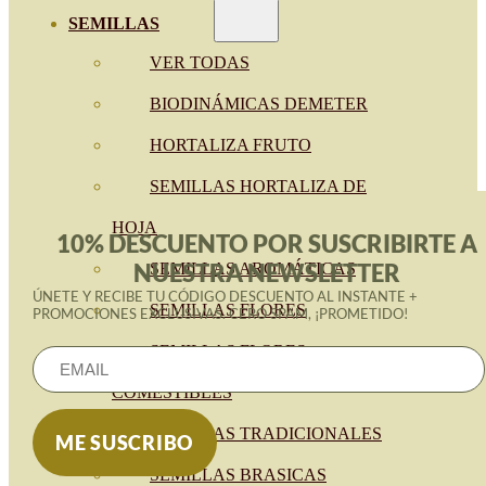
SEMILLAS
VER TODAS
BIODINÁMICAS DEMETER
HORTALIZA FRUTO
SEMILLAS HORTALIZA DE
HOJA
10% DESCUENTO POR SUSCRIBIRTE A
NUESTRA NEWSLETTER
SEMILLAS AROMÁTICAS
ÚNETE Y RECIBE TU CÓDIGO DESCUENTO AL INSTANTE +
SEMILLAS FLORES
PROMOCIONES EXCLUSIVAS. CERO SPAM, ¡PROMETIDO!
SEMILLAS FLORES
COMESTIBLES
SEMILLAS TRADICIONALES
SEMILLAS BRASICAS