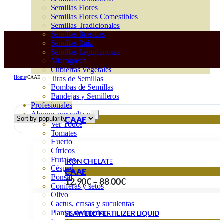
Semillas Flores
Semillas Flores Comestibles
Semillas Tradicionales
Semillas Brasicas
Semillas Raíz
Semillas Leguminosas
Microgreen
Cubiertas Vegetales
Home
/
CAAE
Tiras de Semillas
Bombas de Semillas
Bandejas y Semilleros
Profesionales
Abonos por cultivo
CAAE
Ver Todos
Tomates
Huerto
Cítricos
Frutales
IRON CHELATE
Césped
CAAE
Bonsai
Price
12.90
€
–
88.00
€
Coníferas y setos
range:
Olivo
Cactus, crasas y suculentas
12.90€
Plantas de interior
SEAWEED FERTILIZER LIQUID