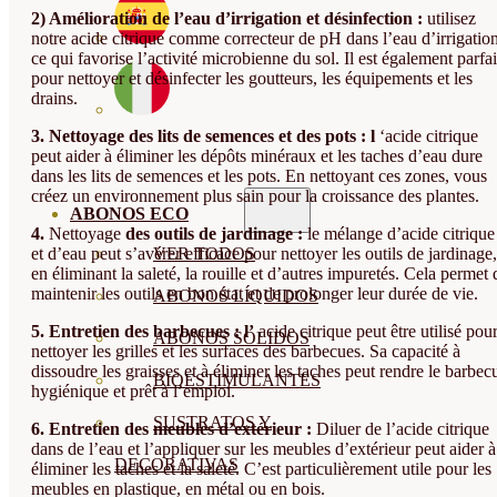
2) Amélioration de l’eau d’irrigation et désinfection :
utilisez
notre acide citrique comme correcteur de pH dans l’eau d’irrigation
ce qui favorise l’activité microbienne du sol. Il est également parfai
pour nettoyer et désinfecter les goutteurs, les équipements et les
drains.
3. Nettoyage des lits de semences et des pots : l
‘acide citrique
peut aider à éliminer les dépôts minéraux et les taches d’eau dure
dans les lits de semences et les pots. En nettoyant ces zones, vous
créez un environnement plus sain pour la croissance des plantes.
ABONOS ECO
4.
Nettoyage
des outils de jardinage :
le mélange d’acide citrique
et d’eau peut s’avérer efficace pour nettoyer les outils de jardinage,
VER TODOS
en éliminant la saleté, la rouille et d’autres impuretés. Cela permet 
maintenir les outils en bon état et de prolonger leur durée de vie.
ABONOS LÍQUIDOS
5. Entretien des barbecues : l’
acide citrique peut être utilisé pou
ABONOS SOLIDOS
nettoyer les grilles et les surfaces des barbecues. Sa capacité à
dissoudre les graisses et à éliminer les taches peut rendre le barbec
BIOESTIMULANTES
hygiénique et prêt à l’emploi.
SUSTRATOS Y
6. Entretien des meubles d’extérieur :
Diluer de l’acide citrique
dans de l’eau et l’appliquer sur les meubles d’extérieur peut aider à
DECORATIVAS
éliminer les taches et la saleté. C’est particulièrement utile pour les
meubles en plastique, en métal ou en bois.