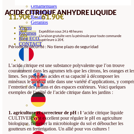
Orquideas
Ornamentales
ACIDE CITRIQUE ANHYDRE LIQUIDE
Hortensias
PLAGE
11.90
€
–
61.90
€
Rosales
Geranios
DE
Vivero
Expédition sous 24 à 48 heures
PRIX :
Recursos
Livraison gratuite vers la péninsule pour toute commande
Blog ECO
supérieure à 20 €.
11.90€
CONTACT
Période de sécurité : No tiene plazo de seguridad
À
61.90€
L’acide citrique est
une
substance polyvalente que l’on trouve
couramment dans les agrumes tels que les citrons, les oranges et le
limes. Ses propriétés acides et sa capacité à décomposer les
minéraux le rendent utile dans une variété d’applications, y compri
l’entretien des jardins et des espaces extérieurs. Voici quelques
exemples de l’utilité de l’acide citrique dans les jardins :
1. agriculture et correcteur de pH : l
‘acide citrique liquide
CULTIVERS est excellent pour réguler le pH en agriculture
biologique, favoriser la microbiologie du sol et déboucher les
goutteurs en fertirrigation. Un allié pour vos cultures !