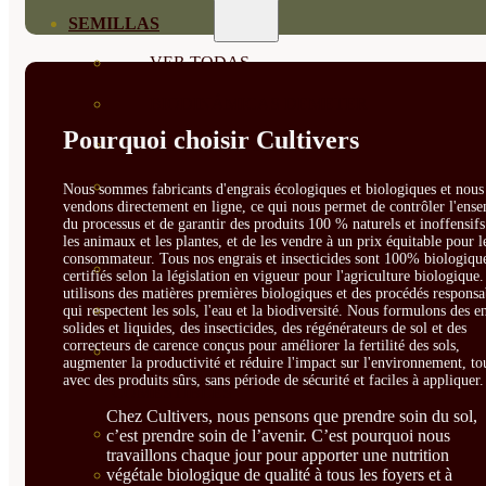
SEMILLAS
VER TODAS
BIODINÁMICAS DEMETER
Pourquoi choisir Cultivers
HORTALIZA FRUTO
SEMILLAS HORTALIZA DE
Nous sommes fabricants d'engrais écologiques et biologiques et nous 
vendons directement en ligne, ce qui nous permet de contrôler l'ens
du processus et de garantir des produits 100 % naturels et inoffensif
HOJA
les animaux et les plantes, et de les vendre à un prix équitable pour l
consommateur. Tous nos engrais et insecticides sont 100% biologique
SEMILLAS AROMÁTICAS
certifiés selon la législation en vigueur pour l'agriculture biologique
utilisons des matières premières biologiques et des procédés responsa
SEMILLAS FLORES
qui respectent les sols, l'eau et la biodiversité. Nous formulons des e
solides et liquides, des insecticides, des régénérateurs de sol et des
correcteurs de carence conçus pour améliorer la fertilité des sols,
SEMILLAS FLORES
augmenter la productivité et réduire l'impact sur l'environnement, to
avec des produits sûrs, sans période de sécurité et faciles à appliquer.
COMESTIBLES
Chez Cultivers, nous pensons que prendre soin du sol,
SEMILLAS TRADICIONALES
c’est prendre soin de l’avenir. C’est pourquoi nous
travaillons chaque jour pour apporter une nutrition
végétale biologique de qualité à tous les foyers et à
SEMILLAS BRASICAS