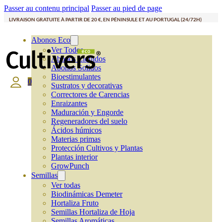
Passer au contenu principal
Passer au pied de page
LIVRAISON GRATUITE À PARTIR DE 20 €, EN PÉNINSULE ET AU PORTUGAL (24/72H)
Abonos Eco
Ver Todos
Abonos Líquidos
Abonos Solidos
Bioestimulantes
0
Sustratos y decorativas
Correctores de Carencias
Enraizantes
Maduración y Engorde
Regeneradores del suelo
Ácidos húmicos
Materias primas
Protección Cultivos y Plantas
Plantas interior
GrowPunch
Semillas
Ver todas
Biodinámicas Demeter
Hortaliza Fruto
Semillas Hortaliza de Hoja
Semillas Aromáticas