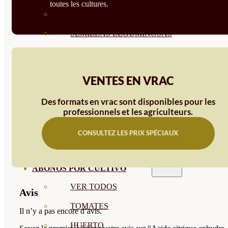
toutes les cultures.
SEMILLAS RAÍZ
SEMILLAS LEGUMINOSAS
MICROGREEN
CUBIERTAS VEGETALES
VENTES EN VRAC
TIRAS DE SEMILLAS
Des formats en vrac sont disponibles pour les
BOMBAS DE SEMILLAS
professionnels et les agriculteurs.
BANDEJAS Y SEMILLEROS
CONSULTEZ LES PRIX SPÉCIAUX
PROFESIONALES
ABONOS POR CULTIVO
VER TODOS
Avis
TOMATES
Il n’y a pas encore d’avis.
HUERTO