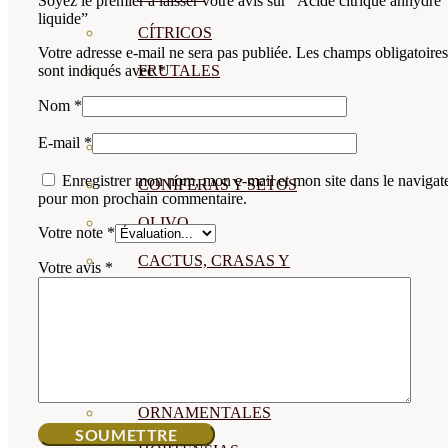
Soyez le premier à laisser votre avis sur “Acide citrique anhydre
liquide”
CÍTRICOS
Votre adresse e-mail ne sera pas publiée.
Les champs obligatoires
FRUTALES
sont indiqués avec
*
Nom
*
CÉSPED
E-mail
*
BONSAI
Enregistrer mon nom, mon e-mail et mon site dans le navigat
CONÍFERAS Y SETOS
pour mon prochain commentaire.
OLIVO
Votre note
*
CACTUS, CRASAS Y
Votre avis
*
SUCULENTAS
PLANTAS DE INTERIOR
ORQUIDEAS
ORNAMENTALES