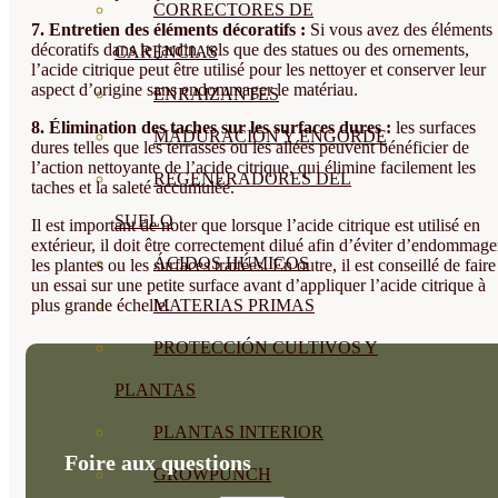
CORRECTORES DE
7. Entretien des éléments décoratifs :
Si vous avez des éléments
décoratifs dans le jardin, tels que des statues ou des ornements,
CARENCIAS
l’acide citrique peut être utilisé pour les nettoyer et conserver leur
aspect d’origine sans endommager le matériau.
ENRAIZANTES
8. Élimination des taches sur les surfaces dures :
les surfaces
MADURACIÓN Y ENGORDE
dures telles que les terrasses ou les allées peuvent bénéficier de
l’action nettoyante de l’acide citrique, qui élimine facilement les
REGENERADORES DEL
taches et la saleté accumulée.
SUELO
Il est important de noter que lorsque l’acide citrique est utilisé en
extérieur, il doit être correctement dilué afin d’éviter d’endommage
ÁCIDOS HÚMICOS
les plantes ou les surfaces traitées. En outre, il est conseillé de faire
un essai sur une petite surface avant d’appliquer l’acide citrique à
plus grande échelle.
MATERIAS PRIMAS
PROTECCIÓN CULTIVOS Y
PLANTAS
PLANTAS INTERIOR
Foire aux questions
GROWPUNCH