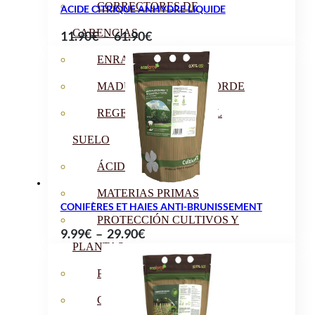
CORRECTORES DE
ACIDE CITRIQUE ANHYDRE LIQUIDE
CARENCIAS
Plage
11.90
€
–
61.90
€
de
ENRAIZANTES
prix :
MADURACIÓN Y ENGORDE
11.90€
à
REGENERADORES DEL
61.90€
SUELO
ÁCIDOS HÚMICOS
MATERIAS PRIMAS
CONIFÈRES ET HAIES ANTI-BRUNISSEMENT
PROTECCIÓN CULTIVOS Y
Plage
9.99
€
–
29.90
€
PLANTAS
de
prix :
PLANTAS INTERIOR
9.99€
GROWPUNCH
à