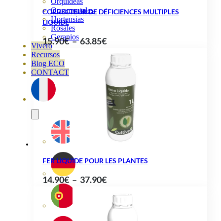
Orquideas
Ornamentales
CORRECTEUR DE DÉFICIENCES MULTIPLES
Hortensias
LIQUIDE
Rosales
Geranios
Plage
15.90
€
–
63.85
€
Vivero
de
Recursos
Blog ECO
prix :
CONTACT
15.90€
à
63.85€
FER LIQUIDE POUR LES PLANTES
Plage
14.90
€
–
37.90
€
de
prix :
14.90€