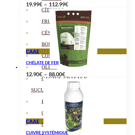
Plage
19.99
€
–
112.99
€
CÍTRICOS
de
prix :
FRUTALES
19.99€
CÉSPED
à
112.99€
BONSAI
CAAE
CONÍFERAS Y SETOS
CHÉLATE DE FER
OLIVO
Plage
12.90
€
–
88.00
€
CACTUS, CRASAS Y
de
prix :
SUCULENTAS
12.90€
PLANTAS DE INTERIOR
à
ORQUIDEAS
88.00€
CAAE
ORNAMENTALES
CUIVRE SYSTÉMIQUE