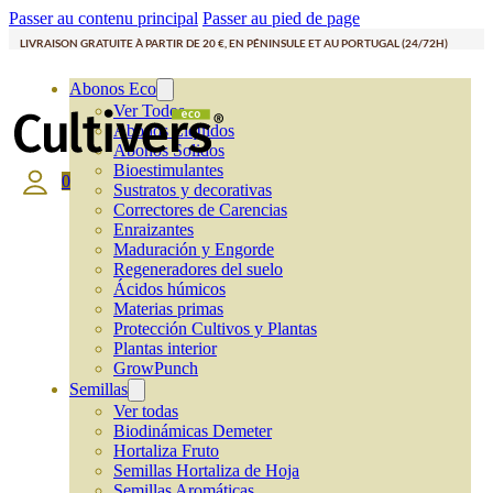
Passer au contenu principal
Passer au pied de page
LIVRAISON GRATUITE À PARTIR DE 20 €, EN PÉNINSULE ET AU PORTUGAL (24/72H)
Abonos Eco
Ver Todos
Abonos Líquidos
Abonos Solidos
Bioestimulantes
0
Sustratos y decorativas
Correctores de Carencias
Enraizantes
Maduración y Engorde
Regeneradores del suelo
Ácidos húmicos
Materias primas
Protección Cultivos y Plantas
Plantas interior
GrowPunch
Semillas
Ver todas
Biodinámicas Demeter
Hortaliza Fruto
Semillas Hortaliza de Hoja
Semillas Aromáticas