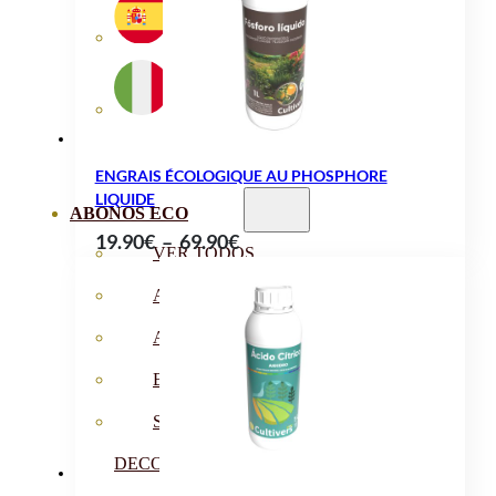
à
37.90€
ENGRAIS ÉCOLOGIQUE AU PHOSPHORE
LIQUIDE
ABONOS ECO
Plage
19.90
€
–
69.90
€
VER TODOS
de
ABONOS LÍQUIDOS
prix :
19.90€
ABONOS SOLIDOS
à
BIOESTIMULANTES
69.90€
SUSTRATOS Y
DECORATIVAS