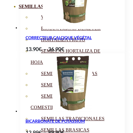
29.90€
SEMILLAS
VER TODAS
BIODINÁMICAS DEMETER
CORRECTEUR CALCIQUE VÉGÉTAL
HORTALIZA FRUTO
Plage
13.90
€
–
36.90
€
SEMILLAS HORTALIZA DE
de
HOJA
prix :
13.90€
SEMILLAS AROMÁTICAS
à
SEMILLAS FLORES
36.90€
SEMILLAS FLORES
COMESTIBLES
SEMILLAS TRADICIONALES
BICARBONATE DE POTASSIUM
SEMILLAS BRASICAS
Plage
12.99
€
–
89.90
€