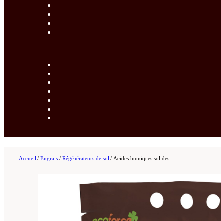
Accueil
/
Engrais
/
Régénérateurs de sol
/
Acides humiques solides