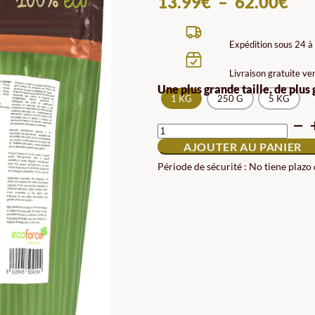
PL
13.99
€
–
62.00
€
DE
PRI
Expédition sous 24 à
13.
Livraison gratuite ve
À
Une plus grande taille, de plus
1 KG
250 G
5 KG
62.
QUANTITÉ
DE
AJOUTER AU PANIER
ACIDES
HUMIQUES
Période de sécurité : No tiene plazo
SOLIDES