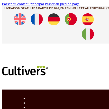
Passer au contenu principal
Passer au pied de page
LIVRAISON GRATUITE À PARTIR DE 20 €, EN PÉNINSULE ET AU PORTUGAL (