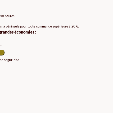
AGE
X :
 48 heures
99€
rs la péninsule pour toute commande supérieure à 20 €.
 grandes économies :
00€
 de seguridad